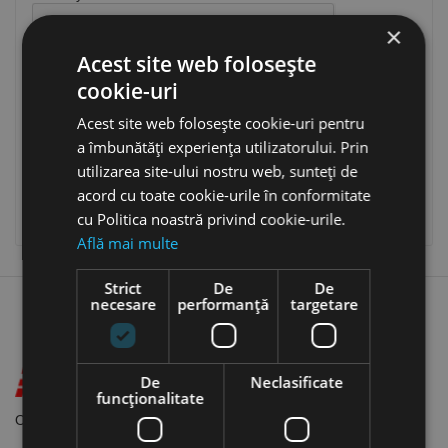
×
Acest site web folosește
cookie-uri
Ai uitat parola?
Acest site web folosește cookie-uri pentru
a îmbunătăți experiența utilizatorului. Prin
AUTENTIFICARE
utilizarea site-ului nostru web, sunteți de
acord cu toate cookie-urile în conformitate
cu Politica noastră privind cookie-urile.
Nu ai cont? Creeaza unul aici
Află mai multe
Strict
De
De
necesare
performanță
targetare
De
Neclasificate
funcţionalitate
Otopeni, Sos. Odaii Nr. 62-68, Judet ILFOV, 075100