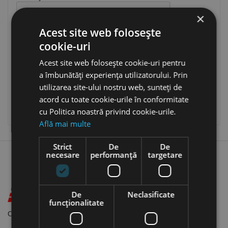
×
Acest site web folosește
cookie-uri
Ai uitat parola?
Acest site web folosește cookie-uri pentru
a îmbunătăți experiența utilizatorului. Prin
AUTENTIFICARE
utilizarea site-ului nostru web, sunteți de
acord cu toate cookie-urile în conformitate
cu Politica noastră privind cookie-urile.
Nu ai cont? Creeaza unul aici
Află mai multe
Strict
De
De
necesare
performanță
targetare
De
Neclasificate
funcţionalitate
Otopeni, Sos. Odaii Nr. 62-68, Judet ILFOV, 075100