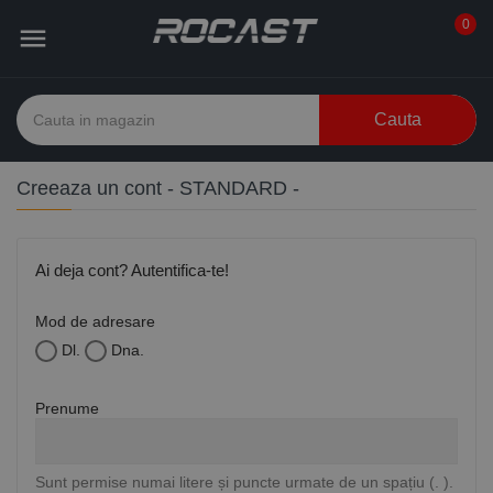
0

Cauta
Creeaza un cont - STANDARD -
Ai deja cont?
Autentifica-te!
Mod de adresare
Dl.
Dna.
Prenume
Sunt permise numai litere și puncte urmate de un spațiu (. ).