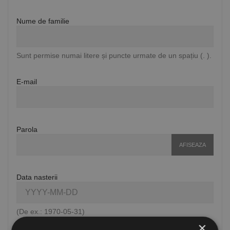
Nume de familie
Sunt permise numai litere și puncte urmate de un spațiu (. ).
E-mail
Parola
AFISEAZA
Data nasterii
(De ex.: 1970-05-31)
×
Optional