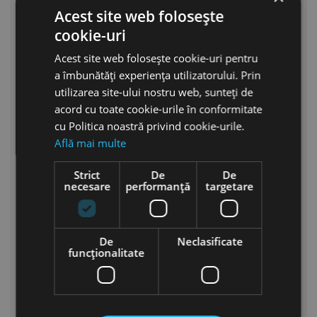
Acest site web folosește
Accepti oferte de la partenerii nostri
cookie-uri
Acest site web folosește cookie-uri pentru
Esti de acord cu prelucrarea datelor personale
a îmbunătăți experiența utilizatorului. Prin
Datele personale pe care le furnizezi sunt folosite pentru a
utilizarea site-ului nostru web, sunteți de
raspunde la intrebari, pentru a procesa comenzi sau
pentru a permite accesul la informatii specifice. Ai dreptul
acord cu toate cookie-urile în conformitate
sa modifici si sa stergi toate informatiile personale gasite in
cu Politica noastră privind cookie-urile.
pagina "Contul meu".
Află mai multe
Te abonezi la buletinul nostru informativ
Strict
De
De
Te poti dezabona in orice moment. Pentru aceasta te
necesare
performanță
targetare
rugam sa folosesti informatiile noastre de contact din nota
legala.
Security check
De
Neclasificate
funcţionalitate