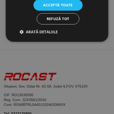
Codu de recomandare
ACCEPTĂ TOATE
REFUZĂ TOT
Introdu codul de recomandare
ARATĂ DETALIILE
SALVEAZA
Strict necesare
De performanță
De targetare
De funcţionalitate
Neclasificate
Cookie-urile strict necesare permit funcționalitatea
principală a site-ului web, cum ar fi autentificarea
utilizatorului și gestionarea contului. Site-ul web nu
Otopeni, Sos. Odaii Nr. 62-68, Judet ILFOV, 075100
poate fi utilizat corect fără cookie-uri strict necesare.
CIF: RO13535090
Furnizor /
Nume
Expirare
Descriere
Reg. Com: J23/3561/2016
Domeniu
Cont: RO68BTRL04401202A03368XX
CookieScriptConsent
1 lună
Acest cookie
CookieScript
este utilizat
www.rocast.ro
Tel:
0372135900