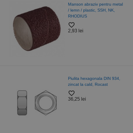
Manson abraziv pentru metal
/ lemn / plastic, SSH, NK,
RHODIUS
favorite_border
2,93 lei
Piulita hexagonala DIN 934,
zincat la cald, Rocast
favorite_border
36,25 lei