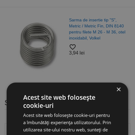
Sarma de insertie tip "S",
Metric / Metric Fin, DIN 8140
pentru filete M 26 - M 36, otel
inoxidabil, Volkel
favorite_border
3,94 lei
×
Acest site web folosește
Suruburi cu cap cilindric / crestat
cookie-uri
Acest site web folosește cookie-uri pentru
a îmbunătăți experiența utilizatorului. Prin
utilizarea site-ului nostru web, sunteți de