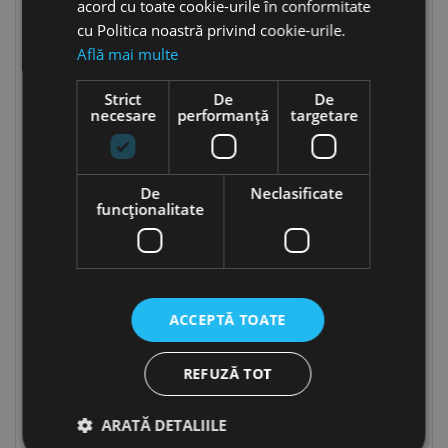
acord cu toate cookie-urile în conformitate
cu Politica noastră privind cookie-urile.
Află mai multe
Strict
De
De
necesare
performanță
targetare
Suruburi cu cap cilindic
Surub cu cap crestat
crestat DIN 84
pentru sigilii DIN 404
De
Neclasificate
funcţionalitate
ACCEPTĂ TOATE
Surub cu cap striat si
Surub cu cap T DIN 787
REFUZĂ TOT
guler DIN 464
ARATĂ DETALIILE