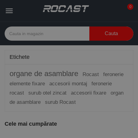
0

Cauta
Etichete
organe de asamblare
Rocast
feronerie
elemente fixare
accesorii montaj
feronerie
rocast
surub otel zincat
accesorii fixare
organ
de asamblare
surub Rocast
Cele mai cumpărate