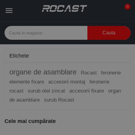
0

Cauta
Etichete
organe de asamblare
Rocast
feronerie
elemente fixare
accesorii montaj
feronerie
rocast
surub otel zincat
accesorii fixare
organ
de asamblare
surub Rocast
Cele mai cumpărate