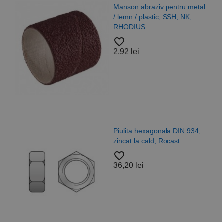
Manson abraziv pentru metal
/ lemn / plastic, SSH, NK,
RHODIUS
favorite_border
2,92 lei
Piulita hexagonala DIN 934,
zincat la cald, Rocast
favorite_border
36,20 lei