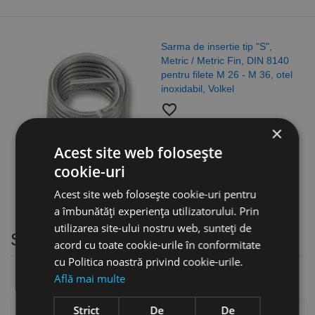
Sarma de insertie tip "S",
Metric / Metric Fin, DIN 8140
pentru filete M 26 - M 36, otel
inoxidabil, Volkel
favorite_border
3,93 lei
×
Acest site web folosește
cookie-uri
Acest site web folosește cookie-uri pentru
a îmbunătăți experiența utilizatorului. Prin
utilizarea site-ului nostru web, sunteți de
Suporti prismatici
acord cu toate cookie-urile în conformitate
cu Politica noastră privind cookie-urile.
Află mai multe
Strict
De
De