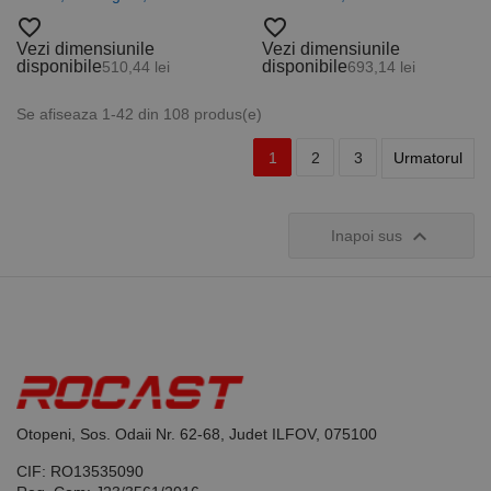
favorite_border
favorite_border
Vezi dimensiunile
Vezi dimensiunile
disponibile
disponibile
510,44 lei
693,14 lei
Se afiseaza 1-42 din 108 produs(e)
1
2
3
Urmatorul

Inapoi sus
Otopeni, Sos. Odaii Nr. 62-68, Judet ILFOV, 075100
CIF: RO13535090