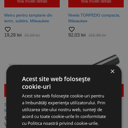
Mai multe detalii
Mai multe detalii
Metru pentru tamplarie din
Nivela TORPEDO compacta,
lemn, subtire, Milwaukee
Milwaukee
favorite_border
favorite_border
19,28 lei
92,03 lei
32,68 lei
155,98 lei
×
Acest site web folosește
cookie-uri
Mai multe detalii
Mai multe detalii
Acest site web folosește cookie-uri pentru
a îmbunătăți experiența utilizatorului. Prin
Subler digital de buzunar cu
Calibre pentru filete metrice
utilizarea site-ului nostru web, sunteți de
tija rectangulara, Fortis
interioare DIN 13 / ISO 1502,
acord cu toate cookie-urile în conformitate
TRECE, VOLKEL, Volkel
favorite_border
cu Politica noastră privind cookie-urile.
favorite_border
Vezi dimensiunile