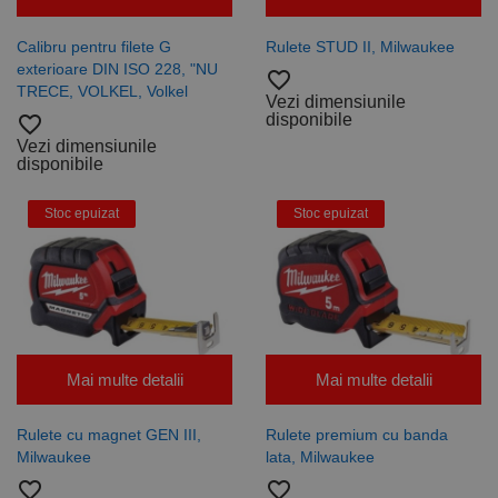
Calibru pentru filete G
Rulete STUD II, Milwaukee
exterioare DIN ISO 228, "NU
favorite_border
TRECE, VOLKEL, Volkel
Vezi dimensiunile
disponibile
favorite_border
Vezi dimensiunile
disponibile
Stoc epuizat
Stoc epuizat
Mai multe detalii
Mai multe detalii
Rulete cu magnet GEN III,
Rulete premium cu banda
Milwaukee
lata, Milwaukee
favorite_border
favorite_border