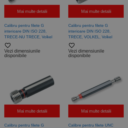
Cookie-
Script.com să
funcționeze
Mai multe detalii
Mai multe detalii
corect.
Google
Privacy Policy
PHPSESSID
65 ani 8
Cookie
PHP.net
luni
generat de
www.rocast.ro
Calibru pentru filete G
Calibru pentru filete G
aplicații
interioare DIN ISO 228,
interioare DIN ISO 228,
bazate pe
limbajul PHP.
TRECE-NU TRECE, Volkel
TRECE, VOLKEL, Volkel
Acesta este un
favorite_border
favorite_border
identificator
de scop
Vezi dimensiunile
Vezi dimensiunile
general
disponibile
disponibile
utilizat pentru
menținerea
variabilelor de
sesiune ale
utilizatorului.
În mod
normal, este
un număr
generat
aleatoriu,
modul în care
este utilizat
poate fi
specific site-
Mai multe detalii
Mai multe detalii
ului, dar un
bun exemplu
este
menținerea
Calibru pentru filete G
Calibre pentru filete UNC