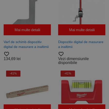
Mai multe detalii
Mai multe detalii
Varf de schimb dispozitiv
Dispozitiv digital de masurare
digital de masurare a inaltimii
a inaltimii
favorite_border
favorite_border
134,69 lei
Vezi dimensiunile
disponibile
-41%
-41%