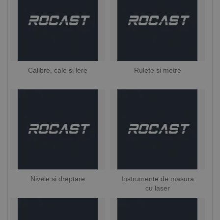
Calibre, cale si lere
Rulete si metre
Nivele si dreptare
Instrumente de masura
cu laser