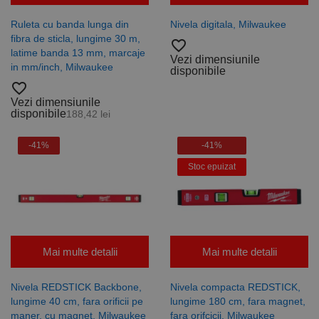
Ruleta cu banda lunga din
Nivela digitala, Milwaukee
fibra de sticla, lungime 30 m,
favorite_border
latime banda 13 mm, marcaje
Vezi dimensiunile
in mm/inch, Milwaukee
disponibile
favorite_border
Vezi dimensiunile
disponibile
188,42 lei
-41%
-41%
Stoc epuizat
Mai multe detalii
Mai multe detalii
Nivela REDSTICK Backbone,
Nivela compacta REDSTICK,
lungime 40 cm, fara orificii pe
lungime 180 cm, fara magnet,
maner, cu magnet, Milwaukee
fara orifcicii, Milwaukee