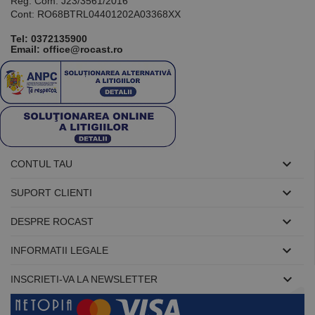
Reg. Com: J23/3561/2016
Cont: RO68BTRL04401202A03368XX
Tel:
0372135900
Email: office@rocast.ro

CONTUL TAU

SUPORT CLIENTI

DESPRE ROCAST

INFORMATII LEGALE

INSCRIETI-VA LA NEWSLETTER