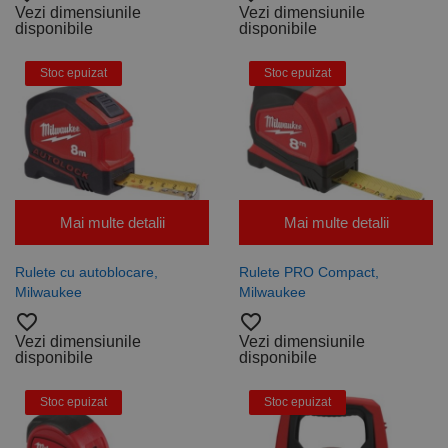
Vezi dimensiunile
Vezi dimensiunile
disponibile
disponibile
Stoc epuizat
Stoc epuizat
Mai multe detalii
Mai multe detalii
Rulete cu autoblocare,
Rulete PRO Compact,
Milwaukee
Milwaukee
favorite_border
favorite_border
Vezi dimensiunile
Vezi dimensiunile
disponibile
disponibile
Stoc epuizat
Stoc epuizat