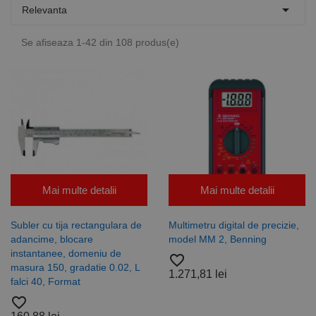

Relevanta
Se afiseaza 1-42 din 108 produs(e)
Mai multe detalii
Mai multe detalii
Subler cu tija rectangulara de
Multimetru digital de precizie,
adancime, blocare
model MM 2, Benning
instantanee, domeniu de
favorite_border
masura 150, gradatie 0.02, L
1.271,81 lei
falci 40, Format
favorite_border