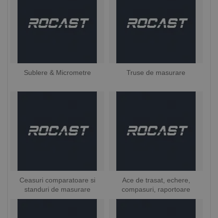
Sublere & Micrometre
Truse de masurare
Ceasuri comparatoare si
Ace de trasat, echere,
standuri de masurare
compasuri, raportoare