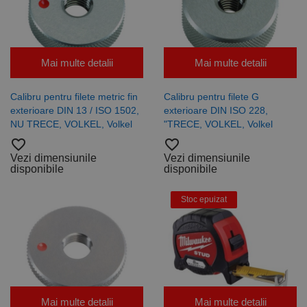
Analytics
pentru a
persista
starea
sesiunii.
Mai multe detalii
Mai multe detalii
Calibru pentru filete metric fin
Calibru pentru filete G
exterioare DIN 13 / ISO 1502,
exterioare DIN ISO 228,
NU TRECE, VOLKEL, Volkel
"TRECE, VOLKEL, Volkel
favorite_border
favorite_border
Vezi dimensiunile
Vezi dimensiunile
disponibile
disponibile
Stoc epuizat
Mai multe detalii
Mai multe detalii