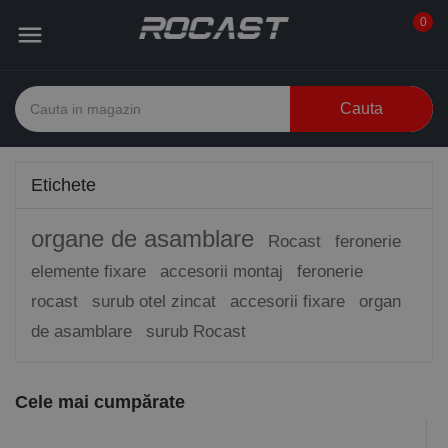
0

Cauta
Etichete
organe de asamblare
Rocast
feronerie
elemente fixare
accesorii montaj
feronerie
rocast
surub otel zincat
accesorii fixare
organ
de asamblare
surub Rocast
Cele mai cumpărate