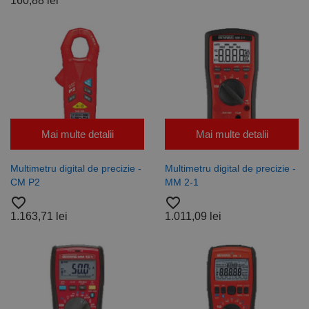
160,88 lei
Mai multe detalii
Mai multe detalii
Multimetru digital de precizie -
Multimetru digital de precizie -
CM P2
MM 2-1
favorite_border
favorite_border
1.163,71 lei
1.011,09 lei