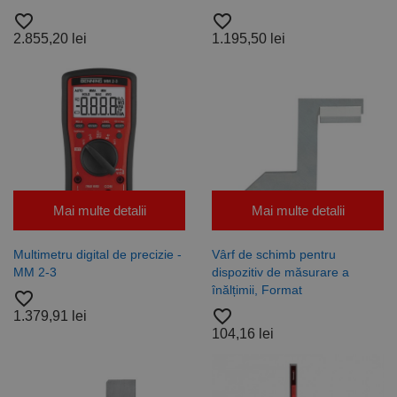
favorite_border
favorite_border
2.855,20 lei
1.195,50 lei
Mai multe detalii
Mai multe detalii
Multimetru digital de precizie -
Vârf de schimb pentru
MM 2-3
dispozitiv de măsurare a
înălțimii, Format
favorite_border
favorite_border
1.379,91 lei
104,16 lei