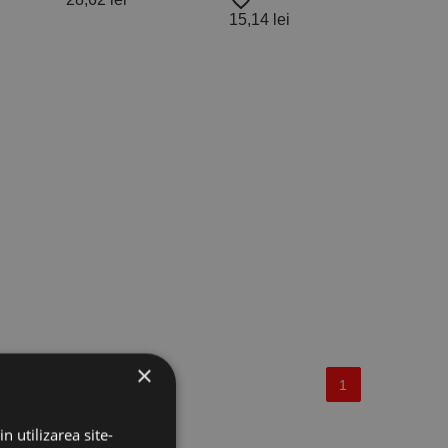
favorite_border
15,14 lei
×
1
n utilizarea site-