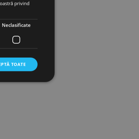
noastră privind
Neclasificate
EPTĂ TOATE
icate
torului și gestionarea
com pentru a aminti
orilor. Este necesar