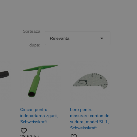
Sorteaza

Relevanta
dupa:
Ciocan pentru
Lere pentru
indepartarea zgurii,
masurare cordon de
Schweisskraft
sudura, model SL 1,
Schweisskraft
favorite_border
28,62 lei