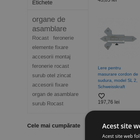
Etichete
organe de
asamblare
Rocast
feronerie
elemente fixare
accesorii montaj
feronerie rocast
Lere pentru
masurare cordon de
surub otel zincat
sudura, model SL 2,
accesorii fixare
Schweisskraft
organ de asamblare
favorite_border
197,76 lei
surub Rocast
Se afiseaza 1-7 din 
Acest site w
Cele mai cumpărate
Acest site web fol