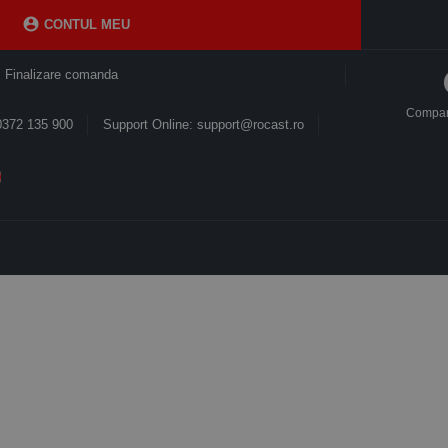

CONTUL MEU
Finalizare comanda
Compa
0372 135 900
Support Online: support@rocast.ro