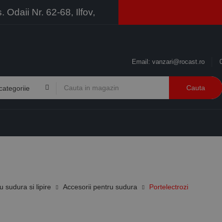
Odaii Nr. 62-68, Ilfov,
Email:
vanzari@rocast.ro
Cauta
BRANDURI
CONTACT
RESURSE
BUSINESS
 sudura si lipire
Accesorii pentru sudura
Portelectrozi