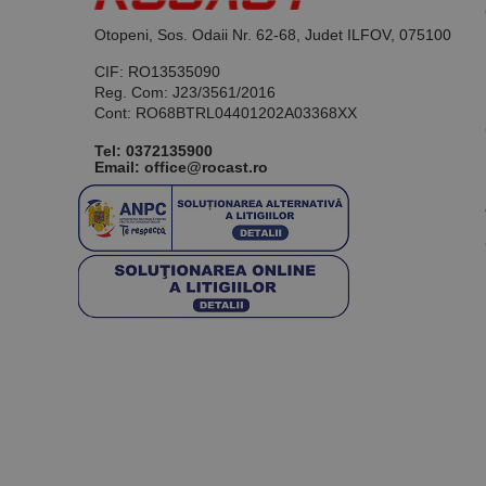
Otopeni, Sos. Odaii Nr. 62-68, Judet ILFOV, 075100
CIF: RO13535090
Reg. Com: J23/3561/2016
Cont: RO68BTRL04401202A03368XX
Tel:
0372135900
Email: office@rocast.ro