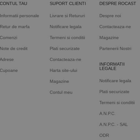
CONTUL TAU
SUPORT CLIENTI
DESPRE ROCAST
Informatii personale
Livrare si Retururi
Despre noi
Retur de marfa
Notificare legala
Contacteaza-ne
Comenzi
Termeni si conditii
Magazine
Note de credit
Plati securizate
Partenerii Nostri
Adrese
Contacteaza-ne
INFORMATII
LEGALE
Cupoane
Harta site-ului
Notificare legala
Magazine
Plati securizate
Contul meu
Termeni si conditii
A.N.P.C.
A.N.P.C. - SAL
ODR