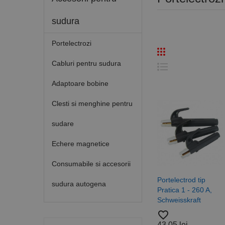
sudura
Portelectrozi
Cabluri pentru sudura
Adaptoare bobine
Clesti si menghine pentru
sudare
Echere magnetice
Consumabile si accesorii
Portelectrod tip
sudura autogena
Pratica 1 - 260 A,
Schweisskraft
favorite_border
43,05 lei