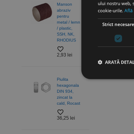
ului nostru web, s
Manson
Burg
cookie-urile.
Află
abraziv
elico
pentru
DIN 3
metal / lemn
N, H
Strict necesar
/ plastic,
gam
SSH, NK,
profe
RHODIUS
RUK
favorite_border
favorite_border
2,93 lei
4,83
ARATĂ DETAL
Piulita
Piuli
hexagonala
hexa
DIN 934,
cu
Stri
zincat la
auto
Cookie-urile strict ne
cald, Rocast
DIN 
contului. Site-ul web 
otel 
favorite_border
6/10,
36,25 lei
Nume
A2 R
favorite_border
CookieScriptConse