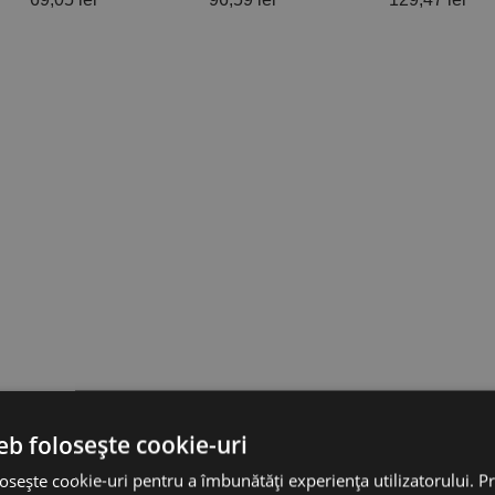
7 produs(e)
eb folosește cookie-uri
osește cookie-uri pentru a îmbunătăți experiența utilizatorului. Pri