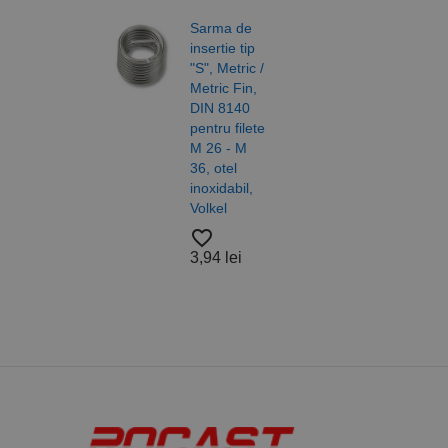
18,2
Sarma de
PHPSESSID
insertie tip
"S", Metric /
Metric Fin,
Saib
DIN 8140
forma
pentru filete
DIN 
M 26 - M
ISO 
36, otel
otel,
Nume
inoxidabil,
A4/A
PrestaShop-[abcdef
Nume
Furnizor /
Volkel
Alam
Nume
Domeniu
Nylo
sib_cuid
favorite_border
Roca
_ga
uuid
MediaMat
3,94 lei
sibautoma
favorite_border
37,5
_ga_DLLLWQBGGX