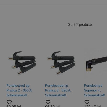
Sunt 7 produse.
Portelectrod tip
Portelectrod tip
Portelectrod
Pratica 2 - 350 A,
Pratica 3 - 520 A,
Superior 4,
Schweisskraft
Schweisskraft
Schweisskraft
favorite_border
favorite_border
favorite_border
69,05 lei
96,59 lei
129,47 lei