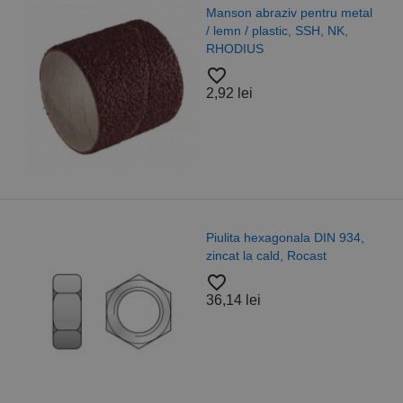
Manson abraziv pentru metal
/ lemn / plastic, SSH, NK,
RHODIUS
favorite_border
2,92 lei
Piulita hexagonala DIN 934,
zincat la cald, Rocast
favorite_border
36,14 lei