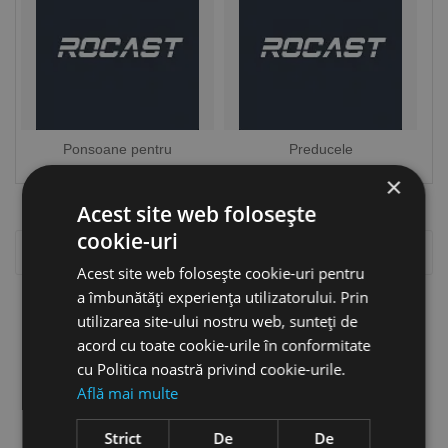
Ponsoane pentru
Preducele
marcare
×
Acest site web folosește
cookie-uri

Relevanta
Acest site web folosește cookie-uri pentru
a îmbunătăți experiența utilizatorului. Prin
Se afiseaza 1-5 din 5 produs(e)
utilizarea site-ului nostru web, sunteți de
acord cu toate cookie-urile în conformitate
cu Politica noastră privind cookie-urile.
Află mai multe
Strict
De
De