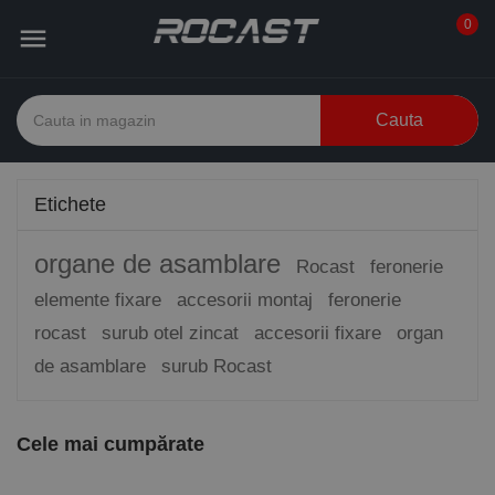
0

Cauta
Etichete
organe de asamblare
Rocast
feronerie
elemente fixare
accesorii montaj
feronerie
rocast
surub otel zincat
accesorii fixare
organ
de asamblare
surub Rocast
Cele mai cumpărate