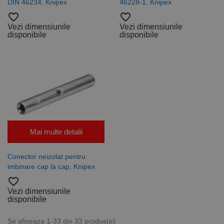
DIN 46234, Knipex
46228-1, Knipex
favorite_border
favorite_border
Vezi dimensiunile
Vezi dimensiunile
disponibile
disponibile
Mai multe detalii
Conector neizolat pentru
imbinare cap la cap, Knipex
favorite_border
Vezi dimensiunile
disponibile
Se afiseaza 1-33 din 33 produs(e)