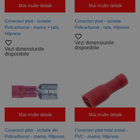
Mai multe detalii
Mai multe detalii
Conectori plati - izolatie
Conectori plati - izolatie
Policarbonat - mama + tata,
Policarbonat - tata, Hilpress
Hilpress
favorite_border
favorite_border
Vezi dimensiunile
disponibile
Vezi dimensiunile
disponibile
Mai multe detalii
Mai multe detalii
Conectori plati - izolatie din
Conectori plati total izolati -
Policarbonat - mama, Hilpress
PVC - mama, Hilpress