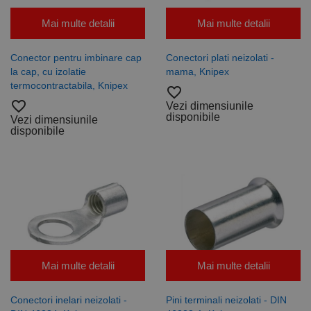
sesiunii.
Mai multe detalii
Mai multe detalii
Conector pentru imbinare cap
Conectori plati neizolati -
la cap, cu izolatie
mama, Knipex
termocontractabila, Knipex
favorite_border
favorite_border
Vezi dimensiunile
disponibile
Vezi dimensiunile
disponibile
Mai multe detalii
Mai multe detalii
Conectori inelari neizolati -
Pini terminali neizolati - DIN