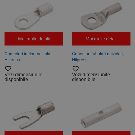
Mai multe detalii
Mai multe detalii
Conectori inelari neizolati,
Conectori tubulari neizolati,
Hilpress
Hilpress
favorite_border
favorite_border
Vezi dimensiunile
Vezi dimensiunile
disponibile
disponibile