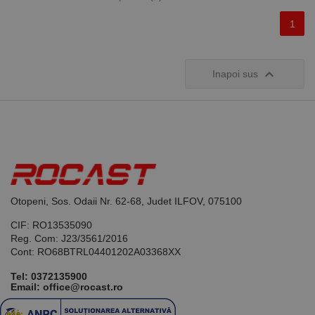
1

Inapoi sus
Otopeni, Sos. Odaii Nr. 62-68, Judet ILFOV, 075100
CIF: RO13535090
Reg. Com: J23/3561/2016
Cont: RO68BTRL04401202A03368XX
Tel:
0372135900
Email: office@rocast.ro