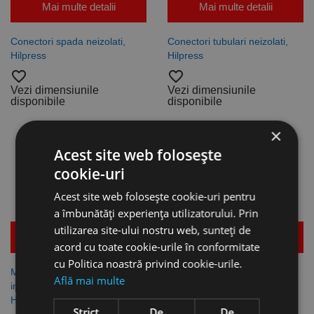
Mai multe detalii
Mai multe detalii
Conectori spada neizolati,
Conectori tubulari neizolati,
Hilpress
Hilpress
favorite_border
favorite_border
Vezi dimensiunile
Vezi dimensiunile
disponibile
disponibile
×
Acest site web folosește
cookie-uri
Acest site web folosește cookie-uri pentru
a îmbunătăți experiența utilizatorului. Prin
utilizarea site-ului nostru web, sunteți de
Mai multe detalii
Mai multe detalii
acord cu toate cookie-urile în conformitate
cu Politica noastră privind cookie-urile.
Mansoane termoretractile 2:1
Mansoane termoretractile 2:1
Află mai multe
in cutie, CU AUTOSTINGERE,
fara autostingere, Hilpress
Hilpress
favorite_border
Strict
De
De