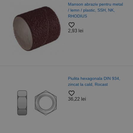
Manson abraziv pentru metal
/ lemn / plastic, SSH, NK,
RHODIUS
favorite_border
2,93 lei
Piulita hexagonala DIN 934,
zincat la cald, Rocast
favorite_border
36,22 lei