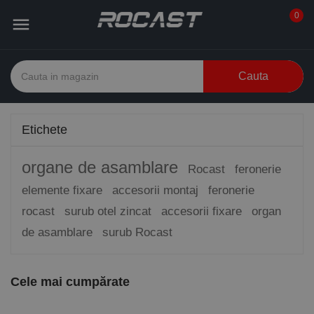
0

Cauta
Etichete
organe de asamblare
Rocast
feronerie
elemente fixare
accesorii montaj
feronerie
rocast
surub otel zincat
accesorii fixare
organ
de asamblare
surub Rocast
Cele mai cumpărate