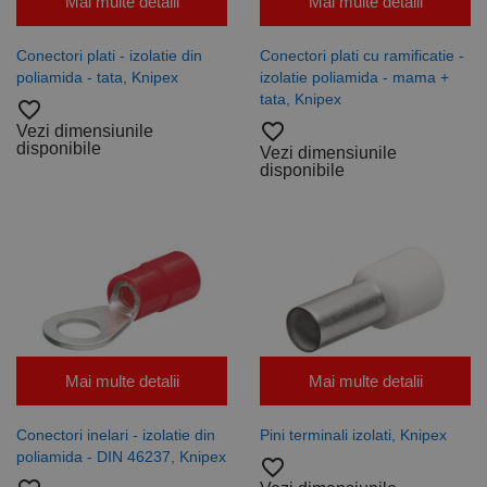
Google
Mai multe detalii
Mai multe detalii
Privacy Policy
PHPSESSID
65 ani 8
Cookie
PHP.net
luni
generat de
www.rocast.ro
aplicații
Conectori plati - izolatie din
Conectori plati cu ramificatie -
bazate pe
poliamida - tata, Knipex
izolatie poliamida - mama +
limbajul PHP.
Acesta este un
tata, Knipex
favorite_border
identificator
de scop
favorite_border
Vezi dimensiunile
general
disponibile
Vezi dimensiunile
utilizat pentru
disponibile
menținerea
variabilelor de
sesiune ale
utilizatorului.
În mod
normal, este
un număr
generat
aleatoriu,
modul în care
este utilizat
poate fi
specific site-
ului, dar un
Mai multe detalii
Mai multe detalii
bun exemplu
este
menținerea
stării de
Conectori inelari - izolatie din
Pini terminali izolati, Knipex
conectare
poliamida - DIN 46237, Knipex
pentru un
favorite_border
utilizator între