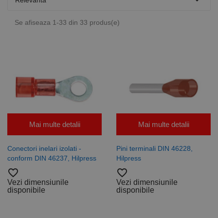

Relevanta
Se afiseaza 1-33 din 33 produs(e)
Mai multe detalii
Mai multe detalii
Conectori inelari izolati -
Pini terminali DIN 46228,
conform DIN 46237, Hilpress
Hilpress
favorite_border
favorite_border
Vezi dimensiunile
Vezi dimensiunile
disponibile
disponibile