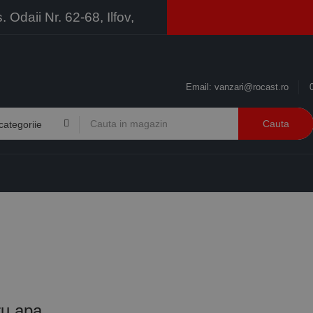
Odaii Nr. 62-68, Ilfov,
Email:
vanzari@rocast.ro
Cauta
BRANDURI
CONTACT
RESURSE
BUSINESS
u apa