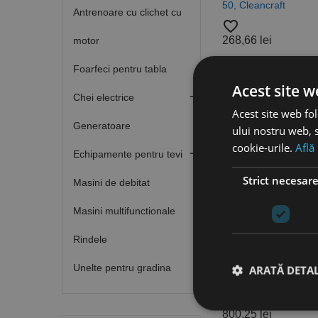
50, Cleancraft
Antrenoare cu clichet cu
favorite_border
268,66 lei
motor
Foarfeci pentru tabla
Acest site w

Chei electrice
Acest site web fol
Generatoare
ului nostru web, s
cookie-urile.
Află

Echipamente pentru tevi
Strict necesar
Masini de debitat
Masini multifunctionale
Pompa de apa cu
autoamorsare si
Rindele
filtru de particule
model GP 1106P,
Unelte pentru gradina
ARATĂ DETAL
CleanCraft
favorite_border
800,25 lei