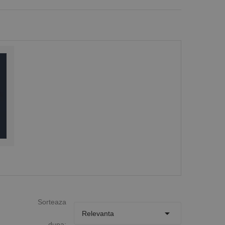
Sorteaza

Relevanta
dupa: