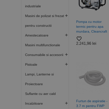
industriale

Masini de polizat si frezat
Pompa cu motor
pentru constructii
termic pentru apa
murdara, Cleancraft

Amestecatoare
favorite_border
2.241,96 lei
Masini multifunctionale

Consumabile si accesorii

Pistoale
Lampi, Lanterne si
Proiectoare
Suflante cu aer cald
Furtun de aspiratie -

Incalzitoare
3.7 m pentru FWP