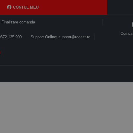

CONTUL MEU
Finalizare comanda
Compa
0372 135 900
Support Online: support@rocast.ro