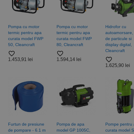
Pompa cu motor
Pompa cu motor
Hidrofor cu
termic pentru apa
termic pentru apa
autoamorsare, f
curata model FWP
curata model FWP
de particule si
50, Cleancraft
80, Cleancraft
display digital,
Cleancraft
favorite_border
favorite_border
favorite_border
1.453,91 lei
1.594,14 lei
1.625,90 lei
Furtun de presiune
Pompa de apa
Pompe pentru 
de pompare - 6.1 m
model GP 1005C,
curata model