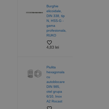
on
Burghie
Burg
iv
elicoidale,
elico
u
DIN 338, tip
DIN 3
_ga_DLLLWQBGGX
 / lemn
N, HSS-G -
VA, 
tic,
gama
Co 5
 NK,
profesionala,
gam
DIUS
RUKO
profe
RUK
favorite_border
favorite_border
lei
4,83 lei
4,83
a
Piulita
gonala
hexagonala
Lega
34,
cu
cablu
 la
autoblocare
IND
 Rocast
DIN 985,
culo
otel grupa
neag
6/10, Inox
IND
 lei
A2 Rocast
favorite_border
favorite_border
5,08