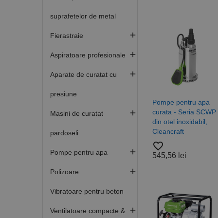
suprafetelor de metal

Fierastraie

Aspiratoare profesionale

Aparate de curatat cu
presiune
Pompe pentru apa
curata - Seria SCWP

Masini de curatat
din otel inoxidabil,
Cleancraft
pardoseli
favorite_border

Pompe pentru apa
545,56 lei

Polizoare
Vibratoare pentru beton

Ventilatoare compacte &