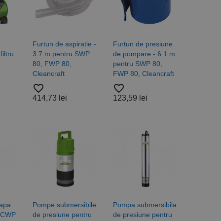
Furtun de aspiratie -
Furtun de presiune
iltru
3.7 m pentru SWP
de pompare - 6.1 m
80, FWP 80,
pentru SWP 80,
Cleancraft
FWP 80, Cleancraft
favorite_border
favorite_border
414,73 lei
123,59 lei
apa
Pompe submersibile
Pompa submersibila
 SCWP
de presiune pentru
de presiune pentru