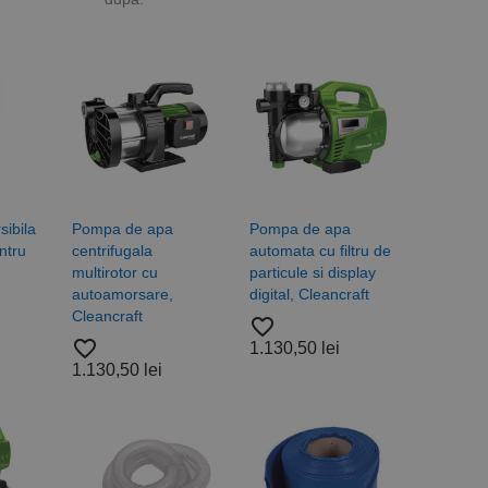
ibila
Pompa de apa
Pompa de apa
ntru
centrifugala
automata cu filtru de
multirotor cu
particule si display
autoamorsare,
digital, Cleancraft
Cleancraft
favorite_border
favorite_border
1.130,50 lei
1.130,50 lei