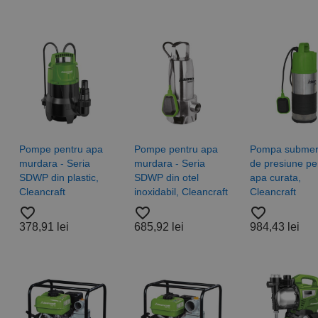
Pompe pentru apa
Pompe pentru apa
Pompa submers
murdara - Seria
murdara - Seria
de presiune pe
SDWP din plastic,
SDWP din otel
apa curata,
Cleancraft
inoxidabil, Cleancraft
Cleancraft
favorite_border
favorite_border
favorite_border
378,91 lei
685,92 lei
984,43 lei