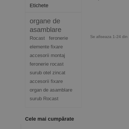
Etichete
Stri
organe de
Cookie-urile strict ne
contului. Site-ul web 
asamblare
Nume
Se afiseaza 1-24 din
Rocast
feronerie
CookieScriptConse
elemente fixare
accesorii montaj
PHPSESSID
feronerie rocast
surub otel zincat
accesorii fixare
organ de asamblare
surub Rocast
Nume
PrestaShop-[abcdef
Nume
Furnizor /
Nume
Domeniu
sib_cuid
Cele mai cumpărate
_ga
uuid
MediaMat
sibautoma