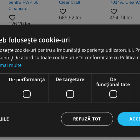
pentru FWP 50,
CleanCraft
7014A, CleanC
Cleancraft
favorite_border
favorite_border
favorite_border
685,92 lei
454,74 lei
126,20 lei
eb folosește cookie-uri
osește cookie-uri pentru a îmbunătăți experiența utilizatorului. Pri
-24%
unteți de acord cu toate cookie-urile în conformitate cu Politica 
 mai multe
e
De performanță
De targetare
De
funcţionalitate
Pompe pentru apa
Hidrofor cu
Pompa de tran
murdara model
autoamorsare model
compacta M18
SDWP 7014A,
DWS 1005C,
0, debit 1817 l/
CleanCraft
CleanCraft
temperatura m
IILE
REFUZĂ TOT
ACC
apa 60°C,
favorite_border
favorite_border
inaltime/adanc
476,34 lei
1.251,18 lei
max. 23/5.5 m,