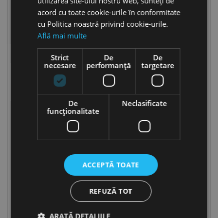
utilizarea site-ului nostru web, sunteți de
acord cu toate cookie-urile în conformitate
cu Politica noastră privind cookie-urile.
Află mai multe
Strict
De
De
necesare
performanță
targetare
Suruburi cu cap inecat
Suruburi cu cap
crestat DIN 963
semiinecat crestat DIN
964
De
Neclasificate
funcţionalitate
ACCEPTĂ TOATE
Suruburi cu cap inecat si
Suruburi cu cap
REFUZĂ TOT
locas cruciform DIN 965
semiinecat si locas
cruciform DIN 966
ARATĂ DETALIILE