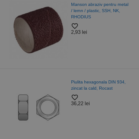
Manson abraziv pentru metal
/ lemn / plastic, SSH, NK,
RHODIUS
favorite_border
2,93 lei
Piulita hexagonala DIN 934,
zincat la cald, Rocast
favorite_border
36,22 lei