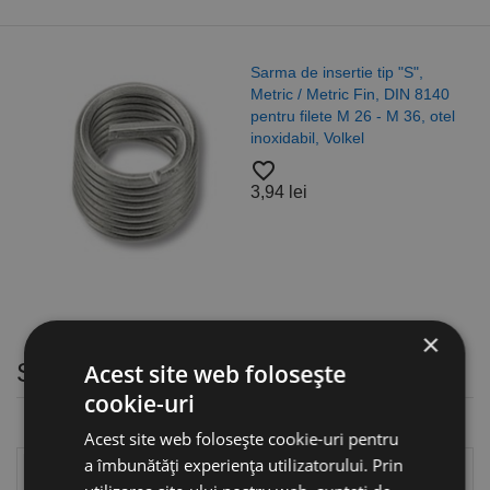
Sarma de insertie tip "S",
Metric / Metric Fin, DIN 8140
pentru filete M 26 - M 36, otel
inoxidabil, Volkel
favorite_border
3,94 lei
×
Suruburi cu cap inecat
Acest site web folosește
cookie-uri
Acest site web folosește cookie-uri pentru
a îmbunătăți experiența utilizatorului. Prin