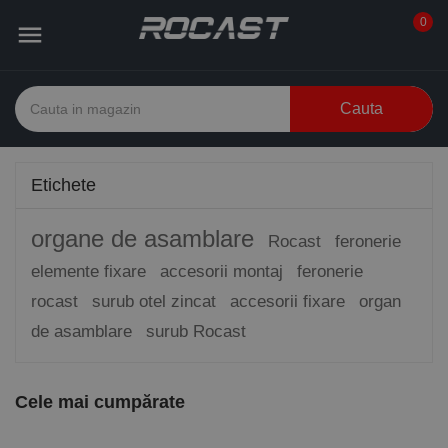
0

Cauta
Etichete
organe de asamblare
Rocast
feronerie
elemente fixare
accesorii montaj
feronerie
rocast
surub otel zincat
accesorii fixare
organ
de asamblare
surub Rocast
Cele mai cumpărate