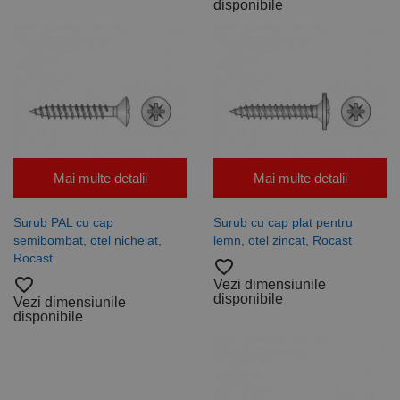
disponibile
Mai multe detalii
Mai multe detalii
Surub PAL cu cap
Surub cu cap plat pentru
semibombat, otel nichelat,
lemn, otel zincat, Rocast
Rocast
favorite_border
favorite_border
Vezi dimensiunile
disponibile
Vezi dimensiunile
disponibile