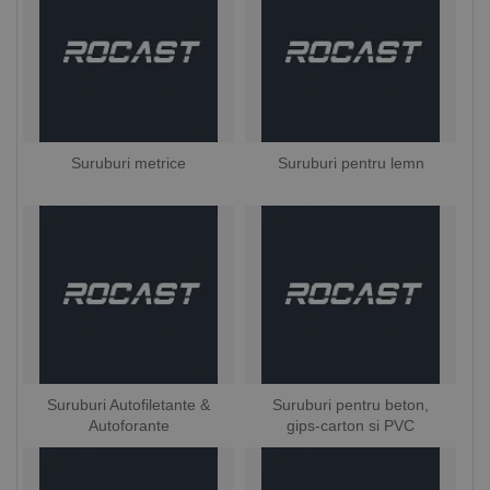
Suruburi metrice
Suruburi pentru lemn
Suruburi Autofiletante &
Suruburi pentru beton,
Autoforante
gips-carton si PVC