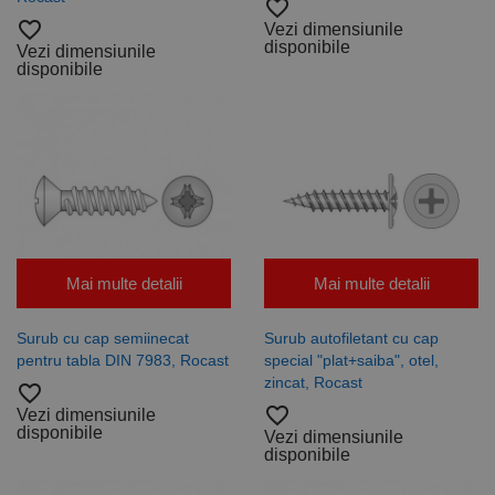
favorite_border
favorite_border
Vezi dimensiunile
disponibile
Vezi dimensiunile
disponibile
Mai multe detalii
Mai multe detalii
Surub cu cap semiinecat
Surub autofiletant cu cap
pentru tabla DIN 7983, Rocast
special "plat+saiba", otel,
zincat, Rocast
favorite_border
favorite_border
Vezi dimensiunile
disponibile
Vezi dimensiunile
disponibile