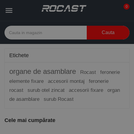
0

Cauta
Etichete
organe de asamblare
Rocast
feronerie
elemente fixare
accesorii montaj
feronerie
rocast
surub otel zincat
accesorii fixare
organ
de asamblare
surub Rocast
Cele mai cumpărate