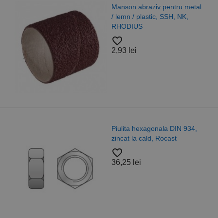
Manson abraziv pentru metal
/ lemn / plastic, SSH, NK,
RHODIUS
favorite_border
2,93 lei
Piulita hexagonala DIN 934,
zincat la cald, Rocast
favorite_border
36,25 lei