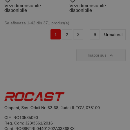
favorite_border
favorite_border
Vezi dimensiunile
Vezi dimensiunile
disponibile
disponibile
Se afiseaza 1-42 din 371 produs(e)
1
2
3
…
9
Urmatorul

Inapoi sus
Otopeni, Sos. Odaii Nr. 62-68, Judet ILFOV, 075100
CIF: RO13535090
Reg. Com: J23/3561/2016
Cont: RO68BTRL04401202A03368XX