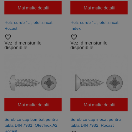
pentru a
persista
Mai multe detalii
Mai multe detalii
starea
sesiunii.
Holz-surub "L", otel zincat,
Holz-surub "L", otel zincat,
Rocast
Index
favorite_border
favorite_border
Vezi dimensiunile
Vezi dimensiunile
disponibile
disponibile
Mai multe detalii
Mai multe detalii
Surub cu cap bombat pentru
Surub cu cap inecat pentru
tabla DIN 7981, Otel/Inox A2,
tabla DIN 7982, Rocast
Rocast