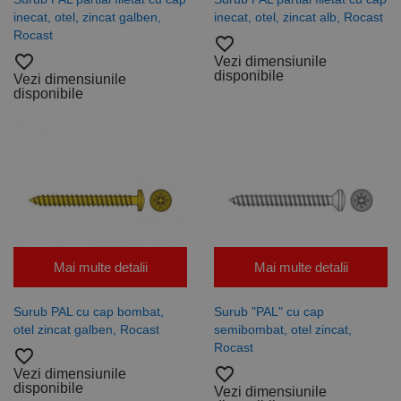
inecat, otel, zincat galben,
inecat, otel, zincat alb, Rocast
Rocast
favorite_border
favorite_border
Vezi dimensiunile
disponibile
Vezi dimensiunile
disponibile
Mai multe detalii
Mai multe detalii
Surub PAL cu cap bombat,
Surub "PAL" cu cap
otel zincat galben, Rocast
semibombat, otel zincat,
Rocast
favorite_border
favorite_border
Vezi dimensiunile
disponibile
Vezi dimensiunile