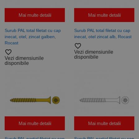
Mai multe detalii
Mai multe detalii
Surub PAL total filetat cu cap
Surub PAL total filetat cu cap
inecat, otel, zincat galben,
inecat, otel zincat alb, Rocast
Rocast
favorite_border
favorite_border
Vezi dimensiunile
disponibile
Vezi dimensiunile
disponibile
Mai multe detalii
Mai multe detalii
Surub PAL partial filetat cu cap
Surub PAL partial filetat cu cap