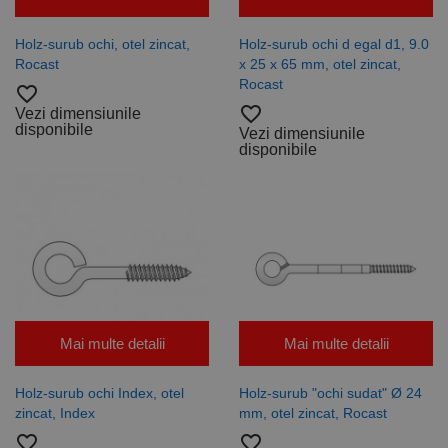
Script.com să
funcționeze
corect.
Google
Holz-surub ochi, otel zincat,
Holz-surub ochi d egal d1, 9.0
Privacy Policy
PHPSESSID
65 ani 8
Cookie
PHP.net
Rocast
x 25 x 65 mm, otel zincat,
luni
generat de
www.rocast.ro
Rocast
aplicații
favorite_border
bazate pe
favorite_border
Vezi dimensiunile
limbajul PHP.
disponibile
Acesta este un
Vezi dimensiunile
identificator
disponibile
de scop
general
utilizat pentru
menținerea
variabilelor de
sesiune ale
utilizatorului.
În mod
normal, este
un număr
generat
aleatoriu,
modul în care
este utilizat
Mai multe detalii
Mai multe detalii
poate fi
specific site-
ului, dar un
Holz-surub ochi Index, otel
Holz-surub "ochi sudat" Ø 24
bun exemplu
este
zincat, Index
mm, otel zincat, Rocast
menținerea
stării de
favorite_border
favorite_border