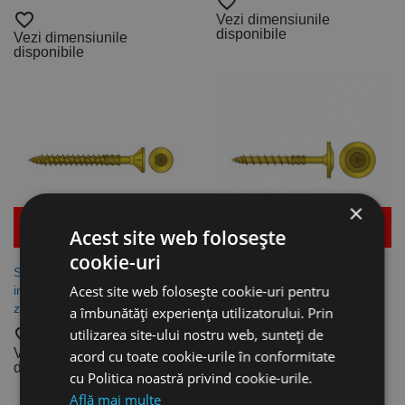
favorite_border
favorite_border
Vezi dimensiunile
disponibile
Vezi dimensiunile
disponibile
×
Mai multe detalii
Mai multe detalii
Acest site web folosește
cookie-uri
Surub “RO-JET” cu cap
Surub RO-JET cu cap lat,
Acest site web folosește cookie-uri pentru
innecat, pentru lemn, otel
pentru lemn, otel zincat
zincat galben, Rocast
galben, bit inclus in cutie,
a îmbunătăți experiența utilizatorului. Prin
Rocast
favorite_border
utilizarea site-ului nostru web, sunteți de
favorite_border
Vezi dimensiunile
acord cu toate cookie-urile în conformitate
disponibile
Vezi dimensiunile
cu Politica noastră privind cookie-urile.
disponibile
Află mai multe