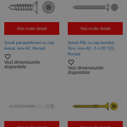
Mai multe detalii
Mai multe detalii
Surub pal autoforant cu cap
Surub PAL cu cap bombat
inecat, inox A2, Rocast
Torx, inox A2 - 5 x 20 T25,
Rocast
favorite_border
favorite_border
Vezi dimensiunile
disponibile
Vezi dimensiunile
disponibile