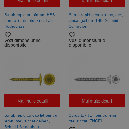
Mai multe detalii
Mai multe detalii
Surub rapid autoforant HBS
Surub rapid pentru lemn, otel,
pentru lemn, otel zincat alb,
zincat galben, T40, Schmid
Rothoblass
Schrauben
favorite_border
favorite_border
Vezi dimensiunile
Vezi dimensiunile
disponibile
disponibile
Mai multe detalii
Mai multe detalii
Surub rapid cu cap lat pentru
Surub E - JET pentru lemn,
lemn, otel, zincat galben,
otel zincat, ENGEL
Schmid Schrauben