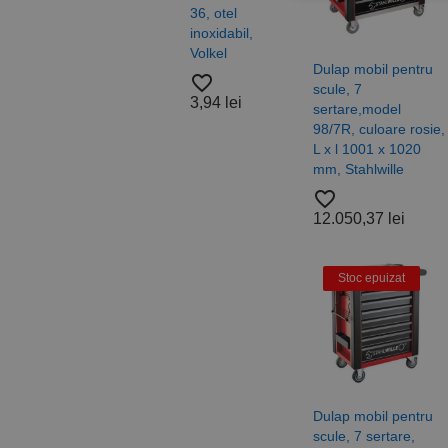
36, otel
otel,
inoxidabil,
A4/A
Stri
Volkel
Alam
Dulap mobil pentru
Cookie-urile strict ne
Nylo
favorite_border
contului. Site-ul web 
scule, 7
Roca
3,94 lei
sertare,model
favorite_border
Nume
98/7R, culoare rosie,
37,5
L x l 1001 x 1020
CookieScriptConse
mm, Stahlwille
favorite_border
PHPSESSID
12.050,37 lei
Stoc epuizat
Nume
PrestaShop-[abcdef
Nume
Furnizor /
Nume
Domeniu
sib_cuid
Dulap mobil pentru
_ga
uuid
MediaMat
scule, 7 sertare,
sibautoma