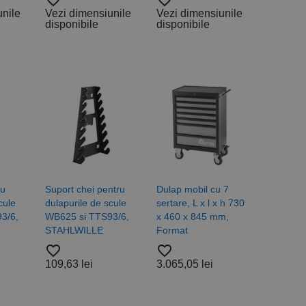
favorite_border
favorite_border
unile
Vezi dimensiunile
Vezi dimensiunile
disponibile
disponibile
ru
Suport chei pentru
Dulap mobil cu 7
cule
dulapurile de scule
sertare, L x l x h 730
3/6,
WB625 si TTS93/6,
x 460 x 845 mm,
STAHLWILLE
Format
favorite_border
favorite_border
109,63 lei
3.065,05 lei