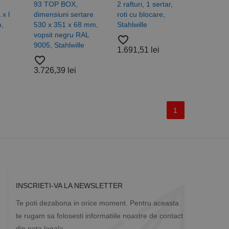
rță parte sau de un
rin atribuirea unui
93 TOP BOX,
2 rafturi, 1 sertar,
în fiecare solicitare
 x l
dimensiuni sertare
roti cu blocare,
 despre vizitatori,
,
530 x 351 x 68 mm,
Stahlwille
vopsit negru RAL
favorite_border
a starea sesiunii.
9005, Stahlwille
1.691,51 lei
favorite_border
3.726,39 lei
1
INSCRIETI-VA LA NEWSLETTER
Te poti dezabona in orice moment. Pentru aceasta
te rugam sa folosesti informatiile noastre de contact
din nota legala.