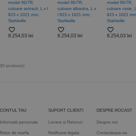
vizitatorii este furnizat în mod normal de un centru de date te
Acest cookie este utilizat pentru a distinge utilizatorii unici p
.rocast.ro
model 95/7R,
model 95/7R,
model 95/7R,
schimb de anunțuri.
număr generat aleatoriu ca identificator de client. Este inclus 
culoare antracit, L x l
culoare albastra, L x
culoare rosie, L
de pagină dintr-un site și este utilizat pentru a calcula datele
sesiuni și campanii pentru rapoartele de analiză a site-urilor.
823 x 1021 mm,
l 823 x 1021 mm,
823 x 1021 mm
Stahlwille
Stahlwille
Stahlwille
.rocast.ro
2 ani
Acest cookie este folosit de Google Analytics pentru a persist
favorite_border
favorite_border
favorite_border
8.254,03 lei
8.254,03 lei
8.254,03 lei
 30 produs(e)
CONTUL TAU
SUPORT CLIENTI
DESPRE ROCAST
Informatii personale
Livrare si Retururi
Despre noi
Retur de marfa
Notificare legala
Contacteaza-ne