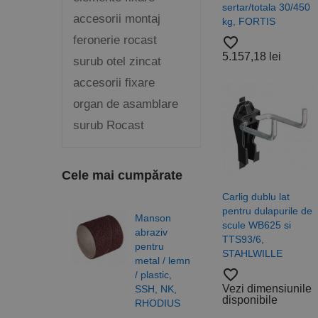
sertar/totala 30/450
accesorii montaj
kg, FORTIS
feronerie rocast
favorite_border
5.157,18 lei
surub otel zincat
accesorii fixare
organ de asamblare
surub Rocast
Cele mai cumpărate
Carlig dublu lat
pentru dulapurile de
Manson
Burg
scule WB625 si
abraziv
elico
TTS93/6,
pentru
DIN 3
STAHLWILLE
metal / lemn
N, H
favorite_border
/ plastic,
gam
Vezi dimensiunile
SSH, NK,
profe
disponibile
RHODIUS
RUK