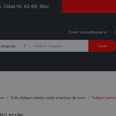
Odaii Nr. 62-68, Ilfov,
Email:
vanzari@rocast.ro
Cauta
BRANDURI
CONTACT
RESURSE
BUSINESS
cru
Cutii, dulapuri pentru scule si bancuri de lucru
Dulapuri pentr
tru scule