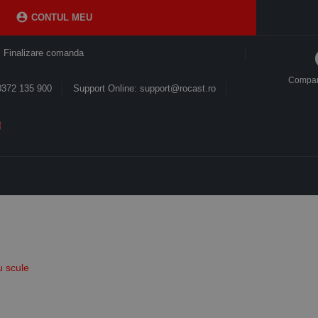

CONTUL MEU
Finalizare comanda
Compa
0372 135 900
Support Online: support@rocast.ro
u scule