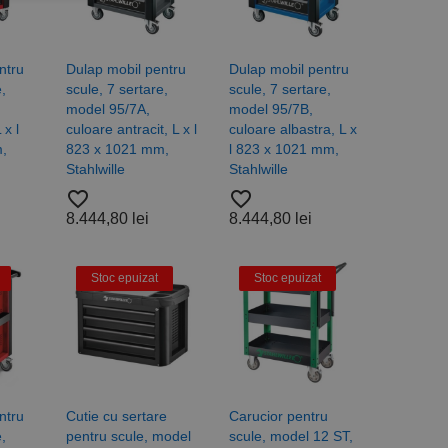
icate
ntru
Dulap mobil pentru
Dulap mobil pentru
torului și gestionarea
,
scule, 7 sertare,
scule, 7 sertare,
model 95/7A,
model 95/7B,
 x l
culoare antracit, L x l
culoare albastra, L x
,
823 x 1021 mm,
l 823 x 1021 mm,
com pentru a aminti
Stahlwille
Stahlwille
orilor. Este necesar
corect.
favorite_border
favorite_border
cesta este un
8.444,80 lei
8.444,80 lei
ea variabilelor de
măr generat
 site-ului, dar un bun
 utilizator între
Stoc epuizat
Stoc epuizat
Descriere
ntru
Cutie cu sertare
Carucior pentru
ă prin colectarea
ics - care este o
,
pentru scule, model
scule, model 12 ST,
b de date privind
i frecvent utilizat.