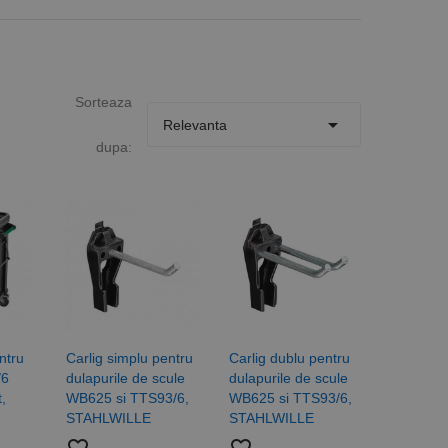
Sorteaza

Relevanta
dupa:
ntru
Carlig simplu pentru
Carlig dublu pentru
/6
dulapurile de scule
dulapurile de scule
,
WB625 si TTS93/6,
WB625 si TTS93/6,
STAHLWILLE
STAHLWILLE