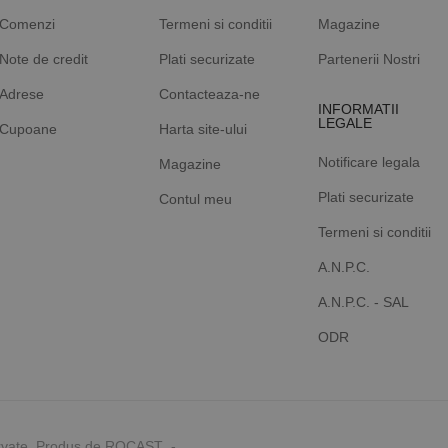
Comenzi
Termeni si conditii
Magazine
Note de credit
Plati securizate
Partenerii Nostri
Adrese
Contacteaza-ne
INFORMATII
LEGALE
Cupoane
Harta site-ului
Notificare legala
Magazine
Plati securizate
Contul meu
Termeni si conditii
A.N.P.C.
A.N.P.C. - SAL
ODR
rvate. Produs de ROCAST -