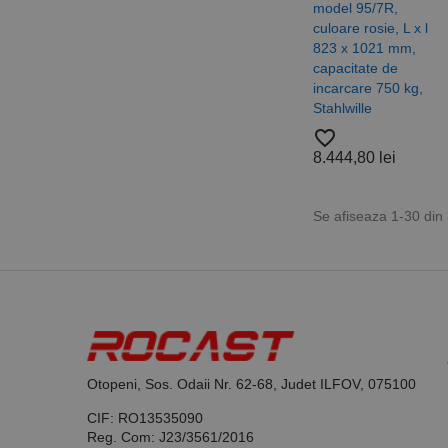
model 95/7R,
culoare rosie, L x l
823 x 1021 mm,
capacitate de
_ga_DLLLWQBGGX
incarcare 750 kg,
Stahlwille
favorite_border
8.444,80 lei
Se afiseaza 1-30 din
Otopeni, Sos. Odaii Nr. 62-68, Judet ILFOV, 075100
CIF: RO13535090
Reg. Com: J23/3561/2016