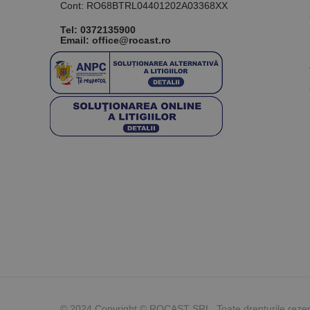
Cont: RO68BTRL04401202A03368XX
Tel:
0372135900
Email: office@rocast.ro
© 2024 Copyright © ROCAST SRL Toate drepturile reze