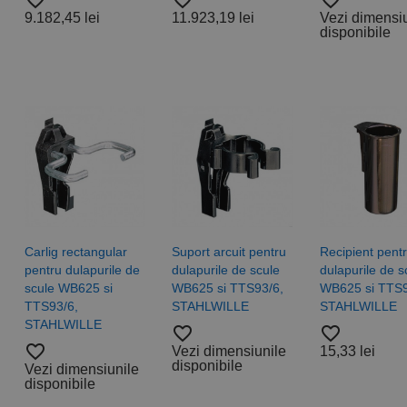
favorite_border
favorite_border
favorite_border
9.182,45 lei
11.923,19 lei
Vezi dimensi
disponibile
Carlig rectangular
Suport arcuit pentru
Recipient pent
pentru dulapurile de
dulapurile de scule
dulapurile de s
hie
Burghie
scule WB625 si
WB625 si TTS93/6,
WB625 si TTS9
idale,
elicoidale,
TTS93/6,
STAHLWILLE
STAHLWILLE
38, tip
DIN 338, tip
STAHLWILLE
favorite_border
favorite_border
SS-G -
VA, HSSE-
favorite_border
Vezi dimensiunile
15,33 lei
a
Co 5 -
disponibile
Vezi dimensiunile
sionala,
gama
disponibile
O
profesionala,
RUKO