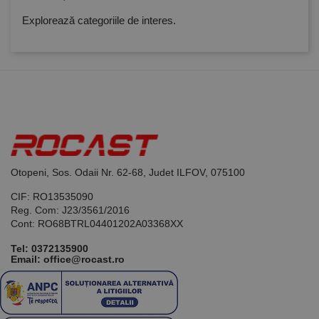
luni
generat de
www.rocast.ro
aplicații
Explorează categoriile de interes.
bazate pe
limbajul PHP.
Acesta este un
identificator
de scop
general
utilizat pentru
menținerea
variabilelor de
sesiune ale
utilizatorului.
În mod
normal, este
un număr
generat
Otopeni, Sos. Odaii Nr. 62-68, Judet ILFOV, 075100
aleatoriu,
modul în care
este utilizat
CIF: RO13535090
poate fi
Reg. Com: J23/3561/2016
specific site-
Cont: RO68BTRL04401202A03368XX
ului, dar un
bun exemplu
este
Tel:
0372135900
menținerea
Email: office@rocast.ro
stării de
conectare
pentru un
utilizator între
pagini.