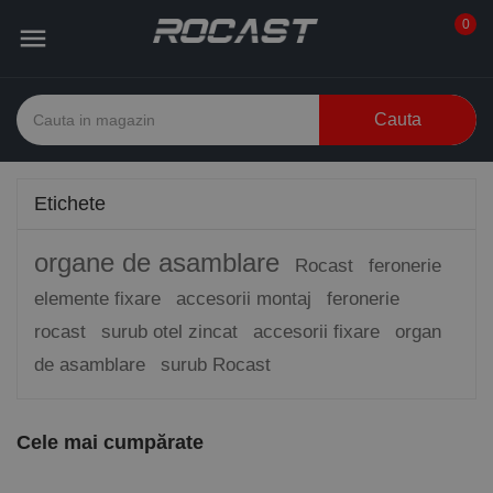
0

Cauta
Etichete
organe de asamblare
Rocast
feronerie
elemente fixare
accesorii montaj
feronerie
rocast
surub otel zincat
accesorii fixare
organ
de asamblare
surub Rocast
Cele mai cumpărate