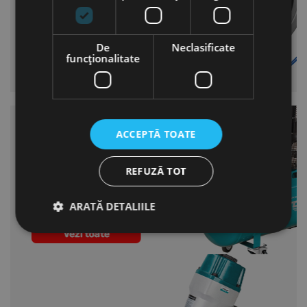
De
Neclasificate
funcţionalitate
ACCEPTĂ TOATE
REFUZĂ TOT
ARATĂ DETALIILE
Strict necesare
De performanță
De targetare
De funcţionalitate
Neclasificate