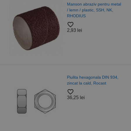
Manson abraziv pentru metal
/ lemn / plastic, SSH, NK,
RHODIUS
favorite_border
2,93 lei
Piulita hexagonala DIN 934,
zincat la cald, Rocast
favorite_border
36,25 lei