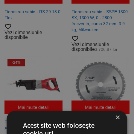
Fierastrau sabie - RS 29 18.0,
Fierastrau sabie - SSPE 1300
Flex
SX, 1300 W, 0 - 2800
frecventa, cursa 32 mm, 3.9
favorite_border
kg, Milwaukee
Vezi dimensiunile
disponibile
favorite_border
Vezi dimensiunile
disponibile
3.706,87 lei
-24%
Mai multe detalii
Mai multe detalii
×
Fierastrau sabie - SSPE 1500
Disc cu dinti din carbura de
Acest site web folosește
X, Milwaukee
wolfram, D x d 185 x 20 mm,
cookie-uri