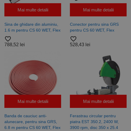
aminti
preferințele
de
Mai multe detalii
Mai multe detalii
consimțământ
ale cookie-
urilor
Sina de ghidare din aluminiu,
Conector pentru sina GRS
vizitatorilor.
Este necesar
1.6 m pentru CS 60 WET, Flex
pentru CS 60 WET, Flex
ca bannerul
favorite_border
favorite_border
cookie
Cookie-
788,52 lei
528,43 lei
Script.com să
funcționeze
corect.
Google
Privacy Policy
PHPSESSID
65 ani 8
Cookie
PHP.net
luni
generat de
www.rocast.ro
aplicații
bazate pe
limbajul PHP.
Acesta este un
identificator
de scop
general
utilizat pentru
Mai multe detalii
Mai multe detalii
menținerea
variabilelor de
sesiune ale
Banda de cauciuc anti-
Ferastrau circular pentru
utilizatorului.
În mod
alunecare, pentru sina GRS,
piatra EST 350.2, 2400 W,
normal, este
6.8 m pentru CS 60 WET, Flex
3900 rpm, disc 350 x 25.4
un număr