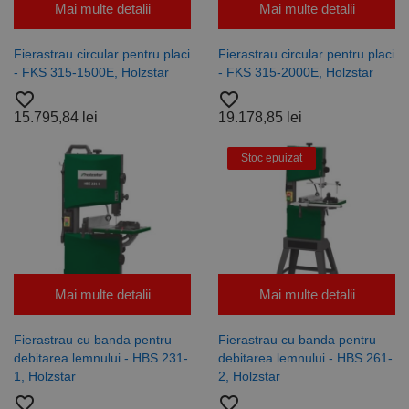
Mai multe detalii
Mai multe detalii
Fierastrau circular pentru placi
Fierastrau circular pentru placi
- FKS 315-1500E, Holzstar
- FKS 315-2000E, Holzstar
favorite_border
favorite_border
15.795,84 lei
19.178,85 lei
Stoc epuizat
Mai multe detalii
Mai multe detalii
Fierastrau cu banda pentru
Fierastrau cu banda pentru
debitarea lemnului - HBS 231-
debitarea lemnului - HBS 261-
1, Holzstar
2, Holzstar
favorite_border
favorite_border