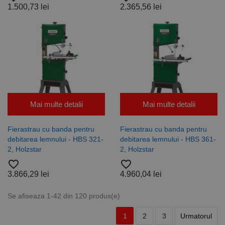
1.500,73 lei
2.365,56 lei
Mai multe detalii
Mai multe detalii
Fierastrau cu banda pentru
Fierastrau cu banda pentru
debitarea lemnului - HBS 321-
debitarea lemnului - HBS 361-
2, Holzstar
2, Holzstar
favorite_border
favorite_border
3.866,29 lei
4.960,04 lei
Se afiseaza 1-42 din 120 produs(e)
1
2
3
Urmatorul