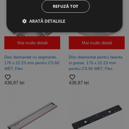
REFUZĂ TOT
ARATĂ DETALIILE
Mai multe detalii
Mai multe detalii
Strict necesare
De performanță
De targetare
De funcţionalitate
Disc diamantat cu segmente,
Disc diamantat pentru faianta
Neclasificate
170 x 22.23 mm pentru CS 60
si gresie, 170 x 22.23 mm
WET, Flex
pentru CS 60 WET, Flex
Cookie-urile strict necesare permit funcționalitatea
principală a site-ului web, cum ar fi autentificarea
favorite_border
favorite_border
utilizatorului și gestionarea contului. Site-ul web nu
436,87 lei
436,87 lei
poate fi utilizat corect fără cookie-uri strict necesare.
Furnizor /
Nume
Expirare
Descriere
Domeniu
CookieScriptConsent
1 lună
Acest cookie
CookieScript
este utilizat
www.rocast.ro
de serviciul
Cookie-
Script.com
pentru a