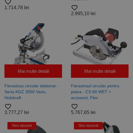
favorite_border
favorite_border
1.714,78 lei
2.995,10 lei
Mai multe detalii
Mai multe detalii
Fierastrau circular stationar -
Fierastraul circular pentru
Seria KGZ 3050 Vario,
piatra - CS 60 WET +
Holzkraft
accesorii, Flex
favorite_border
favorite_border
3.777,27 lei
5.767,65 lei
Stoc epuizat
Stoc epuizat