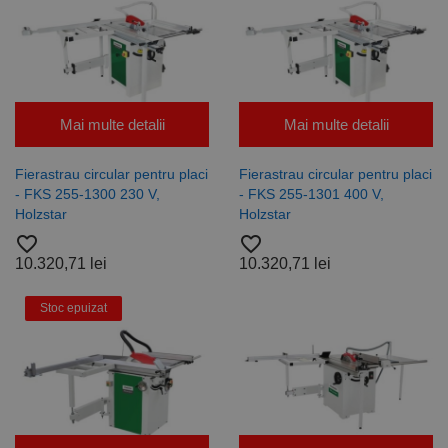
Mai multe detalii
Mai multe detalii
Fierastrau circular pentru placi
Fierastrau circular pentru placi
- FKS 255-1300 230 V,
- FKS 255-1301 400 V,
Holzstar
Holzstar
favorite_border
favorite_border
10.320,71 lei
10.320,71 lei
Stoc epuizat