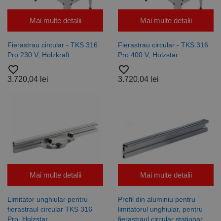
sesiuni și
campanii
pentru
Mai multe detalii
Mai multe detalii
rapoartele
de analiză a
site-urilor.
Fierastrau circular - TKS 316
Fierastrau circular - TKS 316
_ga_DLLLWQBGGX
.rocast.ro
2 ani
Acest cookie
Pro 230 V, Holzkraft
Pro 400 V, Holzstar
este folosit
de Google
favorite_border
favorite_border
Analytics
3.720,04 lei
3.720,04 lei
pentru a
persista
starea
sesiunii.
Mai multe detalii
Mai multe detalii
Limitator unghiular pentru
Profil din aluminiu pentru
fierastraul circular TKS 316
limitatorul unghiular, pentru
Pro, Holzstar
fierastraul circular stationar