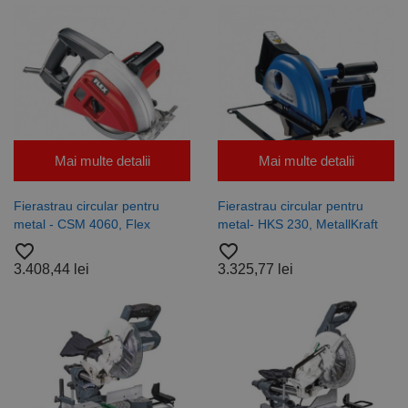
Mai multe detalii
Mai multe detalii
Fierastrau circular pentru
Fierastrau circular pentru
metal - CSM 4060, Flex
metal- HKS 230, MetallKraft
favorite_border
favorite_border
3.408,44 lei
3.325,77 lei