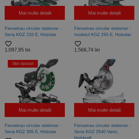
Mai multe detalii
Mai multe detalii
Fierastrau circular stationar -
Fierastrau circular stationar -
Seria KGZ 210 E, Holzstar
modelul KGZ 255 E, Holzstar
favorite_border
favorite_border
1.097,95 lei
1.566,74 lei
Stoc epuizat
Mai multe detalii
Mai multe detalii
Fierastrau circular stationar -
Fierastrau circular stationar -
Seria KGZ 305 E, Holzstar
Seria KGZ 2540 Vario,
Holzkraft