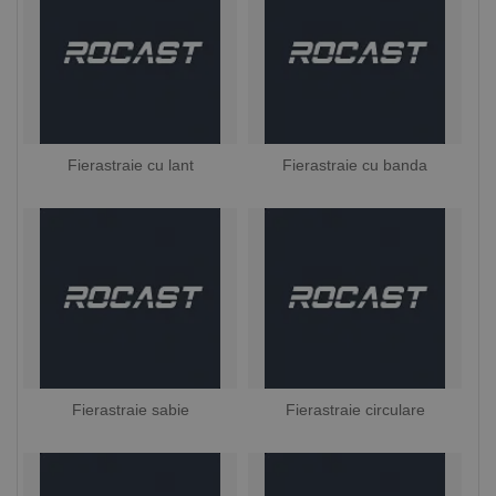
Fierastraie cu lant
Fierastraie cu banda
Fierastraie sabie
Fierastraie circulare