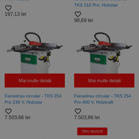
TKS 316 Pro, Holzstar
favorite_border
favorite_border
197,13 lei
98,69 lei
Mai multe detalii
Mai multe detalii
Fierastrau circular - TKS 254
Fierastrau circular - TKS 254
Pro 230 V, Holzstar
Pro 400 V, Holzkraft
favorite_border
favorite_border
7.503,66 lei
7.503,66 lei
Stoc epuizat