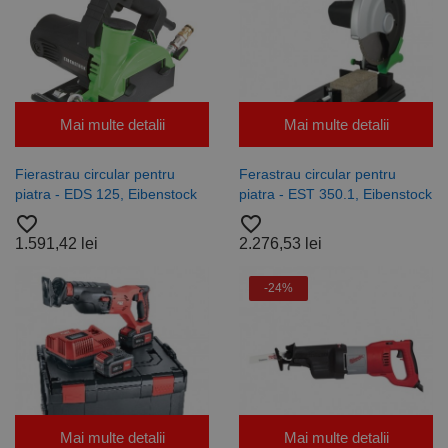
Mai multe detalii
Mai multe detalii
Fierastrau circular pentru
Ferastrau circular pentru
piatra - EDS 125, Eibenstock
piatra - EST 350.1, Eibenstock
favorite_border
favorite_border
1.591,42 lei
2.276,53 lei
-24%
Mai multe detalii
Mai multe detalii