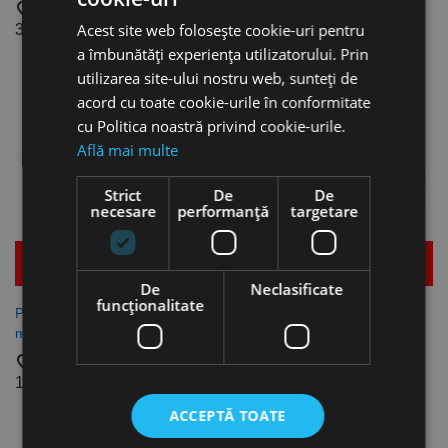
dinti Z38 pentru CSM 4060,
favorite_border
Flex
Acest site web folosește cookie-uri pentru
3.175,82 lei
4.178,71 lei
favorite_border
a îmbunătăți experiența utilizatorului. Prin
431,78 lei
utilizarea site-ului nostru web, sunteți de
acord cu toate cookie-urile în conformitate
cu Politica noastră privind cookie-urile.
Află mai multe
Strict
De
De
necesare
performanță
targetare
Mai multe detalii
Mai multe detalii
De
Neclasificate
funcţionalitate
Postament UWT 3200 pentru
Disc diamantat pentru
modelele Holzkraft
marmura, 170 x 22.23 mm
pentru CS 60 WET, Flex
favorite_border
favorite_border
1.271,81 lei
555,78 lei
ACCEPTĂ TOATE