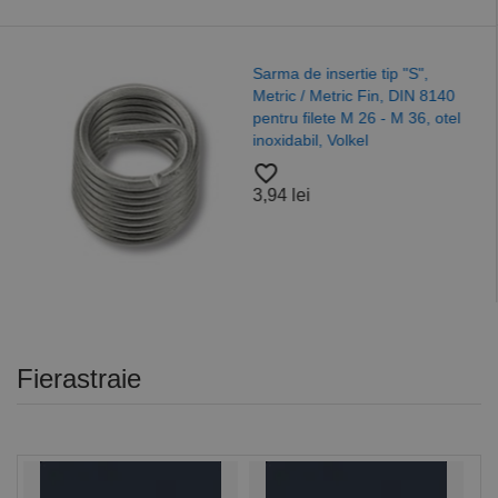
Saiba plata forma "
p "S",
125 ISO 7089, otel,
 DIN 8140
A4/A2, Alama, Nylo
M 36, otel
favorite_border
37,52 lei
Fierastraie