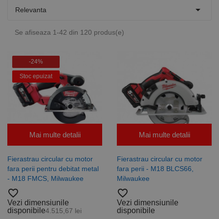

Relevanta
Se afiseaza 1-42 din 120 produs(e)
-24%
Stoc epuizat
Mai multe detalii
Mai multe detalii
Fierastrau circular cu motor
Fierastrau circular cu motor
fara perii pentru debitat metal
fara perii - M18 BLCS66,
- M18 FMCS, Milwaukee
Milwaukee
favorite_border
favorite_border
Vezi dimensiunile
Vezi dimensiunile
disponibile
disponibile
4.515,67 lei