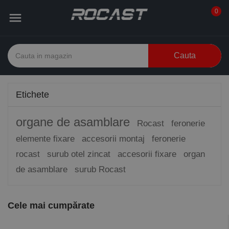
0

Cauta
Etichete
organe de asamblare
Rocast
feronerie
elemente fixare
accesorii montaj
feronerie
rocast
surub otel zincat
accesorii fixare
organ
de asamblare
surub Rocast
Cele mai cumpărate