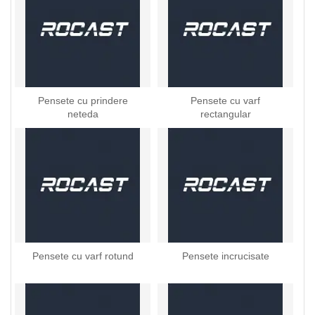
Pensete cu prindere
Pensete cu varf
neteda
rectangular
Pensete cu varf rotund
Pensete incrucisate