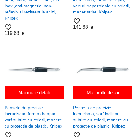
inox ,anti-magnetic, non-
varfuri trapezoidale cu striatii,
reflexiv si rezistent la acizi,
maner striat, Knipex
Knipex
favorite_border
favorite_border
141,68 lei
119,68 lei
Mai multe detalii
Mai multe detalii
Penseta de precizie
Penseta de precizie
incrucisata, forma dreapta,
incrucisata, varf inclinat,
varf subtire cu striatii, manere
subtire cu striatii, manere cu
cu protectie de plastic, Knipex
protectie de plastic, Knipex
favorite_border
favorite_border