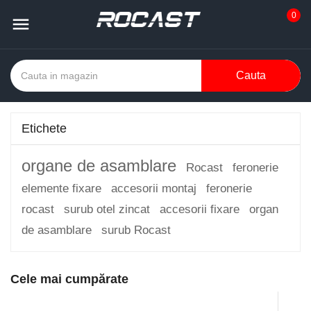
0

Cauta
Etichete
organe de asamblare
Rocast
feronerie
elemente fixare
accesorii montaj
feronerie
rocast
surub otel zincat
accesorii fixare
organ
de asamblare
surub Rocast
Cele mai cumpărate