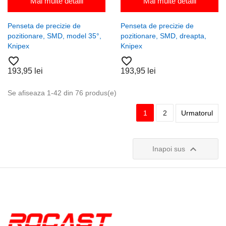
Mai multe detalii
Mai multe detalii
Penseta de precizie de
Penseta de precizie de
pozitionare, SMD, model 35°,
pozitionare, SMD, dreapta,
Knipex
Knipex
favorite_border
favorite_border
193,95 lei
193,95 lei
Se afiseaza 1-42 din 76 produs(e)
1
2
Urmatorul

Inapoi sus