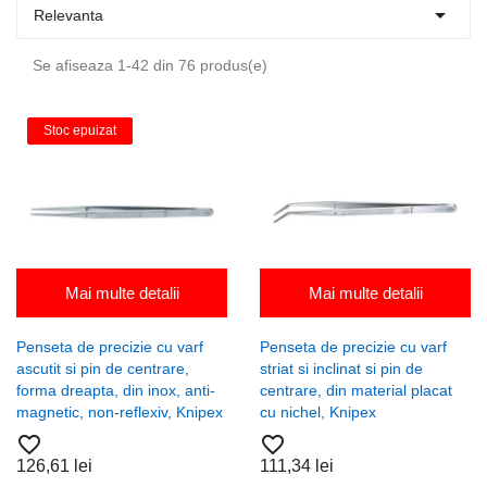

Relevanta
Se afiseaza 1-42 din 76 produs(e)
Stoc epuizat
Mai multe detalii
Mai multe detalii
Penseta de precizie cu varf
Penseta de precizie cu varf
ascutit si pin de centrare,
striat si inclinat si pin de
forma dreapta, din inox, anti-
centrare, din material placat
magnetic, non-reflexiv, Knipex
cu nichel, Knipex
favorite_border
favorite_border
126,61 lei
111,34 lei