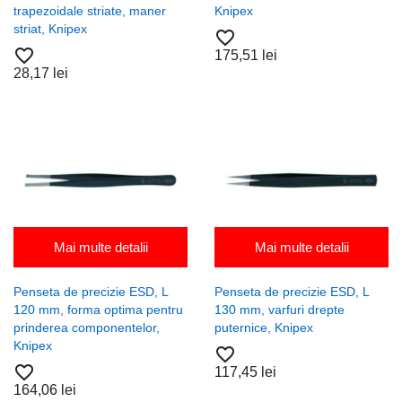
trapezoidale striate, maner
Knipex
striat, Knipex
favorite_border
favorite_border
175,51 lei
28,17 lei
Mai multe detalii
Mai multe detalii
Penseta de precizie ESD, L
Penseta de precizie ESD, L
120 mm, forma optima pentru
130 mm, varfuri drepte
prinderea componentelor,
puternice, Knipex
Knipex
favorite_border
favorite_border
117,45 lei
164,06 lei