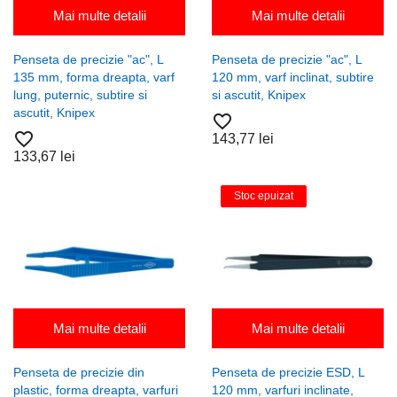
Mai multe detalii
Mai multe detalii
Penseta de precizie "ac", L
Penseta de precizie "ac", L
135 mm, forma dreapta, varf
120 mm, varf inclinat, subtire
lung, puternic, subtire si
si ascutit, Knipex
ascutit, Knipex
favorite_border
favorite_border
143,77 lei
133,67 lei
Stoc epuizat
Mai multe detalii
Mai multe detalii
Penseta de precizie din
Penseta de precizie ESD, L
plastic, forma dreapta, varfuri
120 mm, varfuri inclinate,