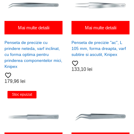
Mai multe detalii
Mai multe detalii
Penseta de precizie cu
Penseta de precizie "ac", L
prindere neteda, varf inclinat,
105 mm, forma dreapta, varf
cu forma optima pentru
subtire si ascutit, Knipex
prinderea componentelor mici,
favorite_border
Knipex
133,10 lei
favorite_border
179,96 lei
Stoc epuizat