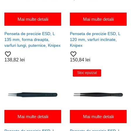
Mai multe detalii
Mai multe detalii
Penseta de precizie ESD, L
Penseta de precizie ESD, L
135 mm, forma dreapta,
120 mm, varfuri inclinate,
varfuri lungi, puternice, Knipex
Knipex
favorite_border
favorite_border
138,82 lei
150,84 lei
Stoc epuizat
Mai multe detalii
Mai multe detalii