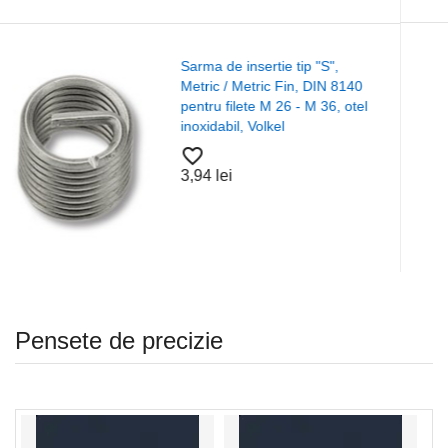
Saiba plata forma "A"
S",
125 ISO 7089, otel, I
IN 8140
A4/A2, Alama, Nylon,
36, otel
favorite_border
37,52 lei
Pensete de precizie