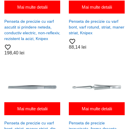
Mai multe detalii
Mai multe detalii
Penseta de precizie cu varf
Penseta de precizie cu varf
ascutit si prindere neteda,
bont, varf rotund, striat, maner
conductiv electric, non-reflexiv,
striat, Knipex
rezistent la acizi, Knipex
favorite_border
favorite_border
88,14 lei
198,40 lei
Mai multe detalii
Mai multe detalii
Penseta de precizie cu varf
Penseta de precizie
bont, striat, maner striat, din
incrucisata, forma dreapta,