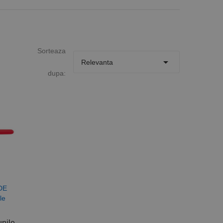
Sorteaza

Relevanta
dupa:
VDE
le
unile