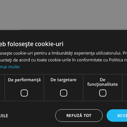
eb folosește cookie-uri
osește cookie-uri pentru a îmbunătăți experiența utilizatorului. Pri
unteți de acord cu toate cookie-urile în conformitate cu Politica 
 mai multe
e
De performanță
De targetare
De
funcţionalitate
IILE
REFUZĂ TOT
ACC
hie
Burghie
idale,
elicoidale,