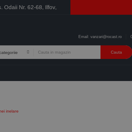
Odaii Nr. 62-68, Ilfov,
Email:
vanzari@rocast.ro
Cauta
BRANDURI
CONTACT
RESURSE
BUSINESS
ei inelare