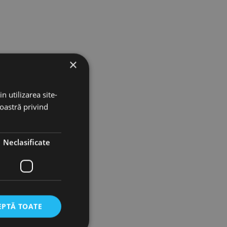
×
n utilizarea site-
noastră privind
Neclasificate
EPTĂ TOATE