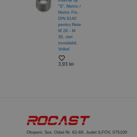
_ga
uuid
MediaMat
sibautoma
"S", Metric /
Metric Fin,
Saib
DIN 8140
forma
pentru filete
DIN 
M 26 - M
ISO 
_ga_DLLLWQBGGX
36, otel
otel,
inoxidabil,
A4/A
Volkel
Alam
Nylo
favorite_border
Roca
3,93 lei
favorite_border
37,4
Otopeni, Sos. Odaii Nr. 62-68, Judet ILFOV, 075100