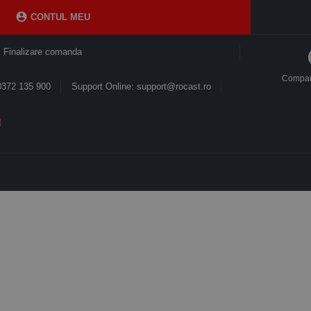

CONTUL MEU
Finalizare comanda
Compa
0372 135 900
Support Online: support@rocast.ro