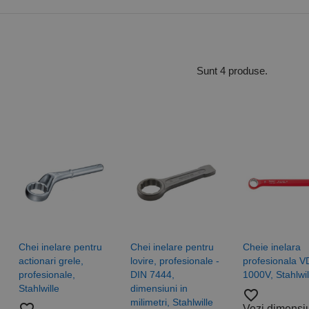
Sunt 4 produse.
Chei inelare pentru
Chei inelare pentru
Cheie inelara
actionari grele,
lovire, profesionale -
profesionala 
profesionale,
DIN 7444,
1000V, Stahlwil
Stahlwille
dimensiuni in
favorite_border
milimetri, Stahlwille
Vezi dimensi