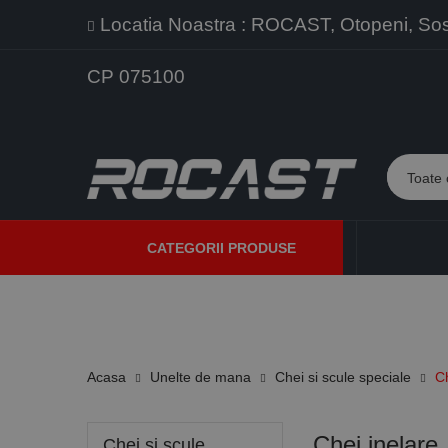
Locatia Noastra : ROCAST, Otopeni, Sos. 
CP 075100
CATEGORII PRODUSE
PROMOTII
PRODUSE NOI
PROGRAME DE VANZARE
Acasa
Unelte de mana
Chei si scule speciale
Ch
Chei inelare
Chei si scule