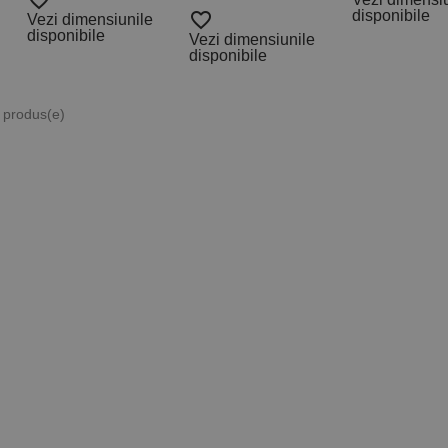
favorite_border
disponibile
favorite_border
Vezi dimensiunile
disponibile
Vezi dimensiunile
disponibile
4 produs(e)