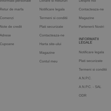
Informatii personale
Livrare si Retururi
Despre noi
Retur de marfa
Notificare legala
Contacteaza-ne
Comenzi
Termeni si conditii
Magazine
Note de credit
Plati securizate
Partenerii Nostri
Adrese
Contacteaza-ne
INFORMATII
LEGALE
Cupoane
Harta site-ului
Notificare legala
Magazine
Plati securizate
Contul meu
Termeni si conditii
A.N.P.C.
A.N.P.C. - SAL
ODR