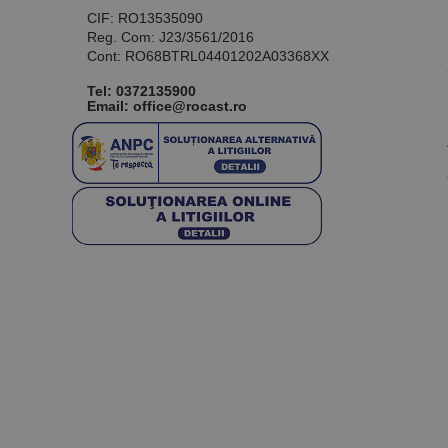
CIF: RO13535090
Reg. Com: J23/3561/2016
Cont: RO68BTRL04401202A03368XX
Tel:
0372135900
Email: office@rocast.ro