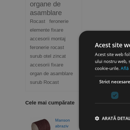
organe de
asamblare
Rocast
feronerie
elemente fixare
accesorii montaj
Acest site w
feronerie rocast
Acest site web fol
surub otel zincat
ului nostru web, s
accesorii fixare
cookie-urile.
Află
organ de asamblare
Strict necesar
surub Rocast
Cele mai cumpărate
ARATĂ DETAL
Manson
Burg
abraziv
elico