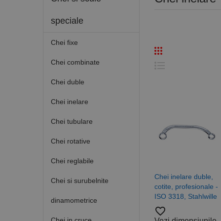
speciale
Chei fixe
Chei combinate
Chei duble
Chei inelare
Chei tubulare
Chei rotative
Chei reglabile
Chei inelare duble,
Chei si surubelnite
cotite, profesionale -
ISO 3318, Stahlwille
dinamometrice
favorite_border
Chei in cruce
Vezi dimensiunile