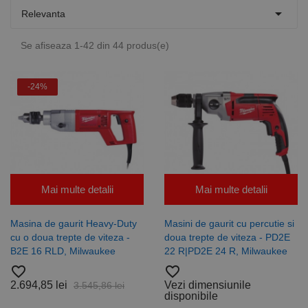

Relevanta
Se afiseaza 1-42 din 44 produs(e)
-24%
Mai multe detalii
Mai multe detalii
Masina de gaurit Heavy-Duty
Masini de gaurit cu percutie si
cu o doua trepte de viteza -
doua trepte de viteza - PD2E
B2E 16 RLD, Milwaukee
22 R|PD2E 24 R, Milwaukee
favorite_border
favorite_border
2.694,85 lei
Vezi dimensiunile
3.545,86 lei
disponibile