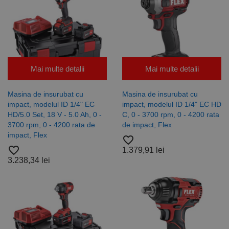
Google
Privacy Policy
PHPSESSID
65 ani 8
Cookie
PHP.net
luni
generat de
www.rocast.ro
aplicații
bazate pe
limbajul PHP.
Acesta este un
identificator
de scop
Mai multe detalii
Mai multe detalii
general
utilizat pentru
menținerea
variabilelor de
Masina de insurubat cu
Masina de insurubat cu
sesiune ale
impact, modelul ID 1/4" EC
impact, modelul ID 1/4" EC HD
utilizatorului.
În mod
HD/5.0 Set, 18 V - 5.0 Ah, 0 -
C, 0 - 3700 rpm, 0 - 4200 rata
normal, este
3700 rpm, 0 - 4200 rata de
de impact, Flex
un număr
generat
impact, Flex
favorite_border
aleatoriu,
favorite_border
modul în care
1.379,91 lei
este utilizat
3.238,34 lei
poate fi
specific site-
ului, dar un
bun exemplu
este
menținerea
stării de
conectare
pentru un
utilizator între