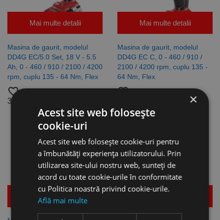
Mai multe detalii
Mai multe detalii
Masina de gaurit, modelul
Masina de gaurit, modelul
DD4G EC/5.0 Set, 18 V - 5.5
DD4G EC C, 0 - 460 / 910 /
Ah, 0 - 460 / 910 / 2100 / 4200
2100 / 4200 rpm, cuplu 135 -
rpm, cuplu 135 - 64 Nm, Flex
64 Nm, Flex
favorite_border
favorite_border
×
3.324,69 lei
1.551,61 lei
Acest site web folosește
cookie-uri
Acest site web folosește cookie-uri pentru
a îmbunătăți experiența utilizatorului. Prin
utilizarea site-ului nostru web, sunteți de
acord cu toate cookie-urile în conformitate
cu Politica noastră privind cookie-urile.
Mai multe detalii
Mai multe detalii
Află mai multe