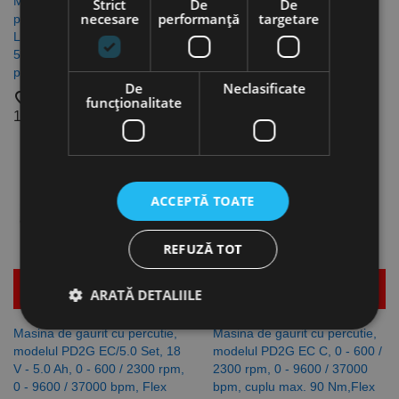
Masina de gaurit compacta cu
Masina de gaurit cu percutie,
Strict
De
De
necesare
performanță
targetare
percutie, modelul PD2G EC
modelul PD2G EC LD C, 0 -
LD/2.5 Set, 18 V - 2.5 Ah, 0 -
500 / 1800 rpm, 0 - 8000 /
500 / 1800 rpm, motor fara
28800 bpm, Flex
perii, FLEX
favorite_border
De
Neclasificate
favorite_border
1.068,32 lei
funcţionalitate
1.335,39 lei
ACCEPTĂ TOATE
REFUZĂ TOT
Mai multe detalii
Mai multe detalii
ARATĂ DETALIILE
Masina de gaurit cu percutie,
Masina de gaurit cu percutie,
modelul PD2G EC/5.0 Set, 18
modelul PD2G EC C, 0 - 600 /
Strict necesare
De performanță
V - 5.0 Ah, 0 - 600 / 2300 rpm,
2300 rpm, 0 - 9600 / 37000
0 - 9600 / 37000 bpm, Flex
bpm, cuplu max. 90 Nm,Flex
De targetare
De funcţionalitate