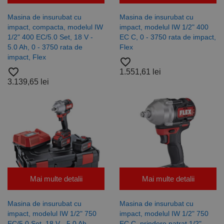
vizitatorii
utilizatorii
este
unici prin
furnizat în
atribuirea
Masina de insurubat cu
Masina de insurubat cu
mod
unui număr
impact, compacta, modelul IW
impact, modelul IW 1/2" 400
normal de
generat
un centru
aleatoriu ca
1/2" 400 EC/5.0 Set, 18 V -
EC C, 0 - 3750 rata de impact,
de date
identificator
5.0 Ah, 0 - 3750 rata de
Flex
terță parte
de client.
sau de un
Este inclus în
impact, Flex
favorite_border
schimb de
fiecare
favorite_border
anunțuri.
solicitare de
1.551,61 lei
pagină dintr-
3.139,65 lei
un site și
este utilizat
pentru a
calcula
datele
despre
vizitatori,
sesiuni și
campanii
pentru
rapoartele
de analiză a
site-urilor.
Mai multe detalii
Mai multe detalii
_ga_DLLLWQBGGX
.rocast.ro
2 ani
Acest cookie
este folosit
de Google
Masina de insurubat cu
Masina de insurubat cu
Analytics
pentru a
impact, modelul IW 1/2" 750
impact, modelul IW 1/2" 750
persista
EC/5.0 Set, 18 V - 5.0 Ah,
EC C, prindere patrat 1/2",