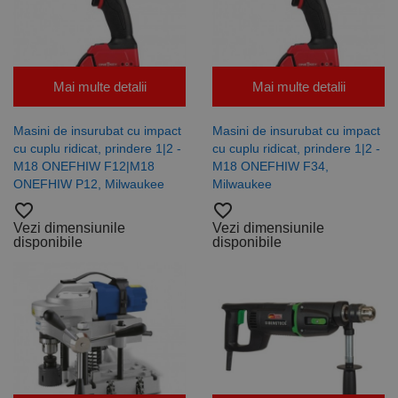
Mai multe detalii
Mai multe detalii
Masini de insurubat cu impact
Masini de insurubat cu impact
cu cuplu ridicat, prindere 1|2 -
cu cuplu ridicat, prindere 1|2 -
M18 ONEFHIW F12|M18
M18 ONEFHIW F34,
ONEFHIW P12, Milwaukee
Milwaukee
favorite_border
favorite_border
Vezi dimensiunile
Vezi dimensiunile
disponibile
disponibile