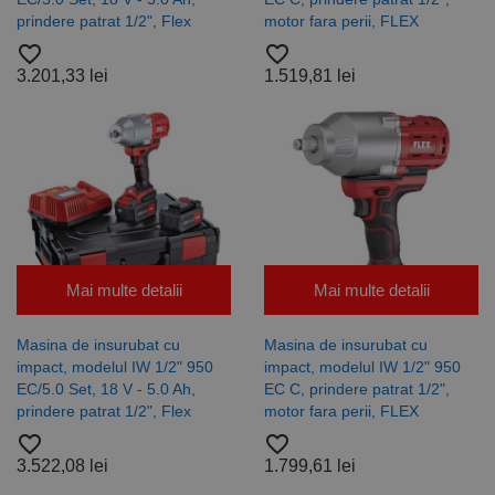
starea
sesiunii.
prindere patrat 1/2", Flex
motor fara perii, FLEX
favorite_border
favorite_border
3.201,33 lei
1.519,81 lei
Mai multe detalii
Mai multe detalii
Masina de insurubat cu
Masina de insurubat cu
impact, modelul IW 1/2" 950
impact, modelul IW 1/2" 950
EC/5.0 Set, 18 V - 5.0 Ah,
EC C, prindere patrat 1/2",
prindere patrat 1/2", Flex
motor fara perii, FLEX
favorite_border
favorite_border
3.522,08 lei
1.799,61 lei