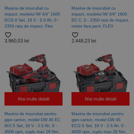
Masina de insurubat cu
Masina de insurubat cu
impact, modelul IW 3/4" 1600
impact, modelul IW 3/4" 1600
EC/5.0 Set, 18 V - 5.0 Ah, 0 -
EC C, 0 - 2350 rata de impact,
2350 rata de impact, Flex
motor fara perii, FLEX
favorite_border
favorite_border
3.960,03 lei
2.448,23 lei
Mai multe detalii
Mai multe detalii
Masina de insurubat pentru
Masina de insurubat pentru
gips carton, model DW 45 EC
gips carton, model DW 45
M/2.5 Set, 18 V - 2.5 Ah, 0 -
EC/2.5 Set, 18 V - 2.5 Ah, 0 -
4500 rpm, cuplu max 28 Nm,
4500 rpm, cuplu max 28 Nm,