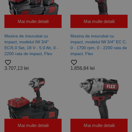
Mai multe detalii
Mai multe detalii
Masina de insurubat cu
Masina de insurubat cu
impact, modelul IW 3/4"
impact, modelul IW 3/4" EC C,
EC/5.0 Set, 18 V - 5.0 Ah, 0 -
0 - 1700 rpm, 0 - 2200 rata de
2200 rata de impact, Flex
impact, Flex
favorite_border
favorite_border
3.707,13 lei
1.856,84 lei
Mai multe detalii
Mai multe detalii