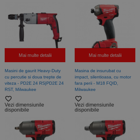
Mai multe detalii
Mai multe detalii
Masini de gaurit Heavy-Duty
Masina de insurubat cu
cu percutie si doua trepte de
impact, silentioasa, cu motor
viteza - PD2E 24 RS|PD2E 24
fara perii - M18 FQID,
RST, Milwaukee
Milwaukee
favorite_border
favorite_border
Vezi dimensiunile
Vezi dimensiunile
disponibile
disponibile