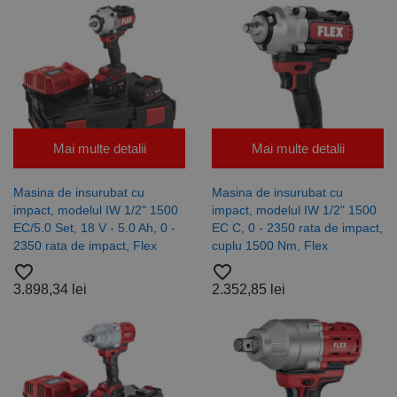
Mai multe detalii
Mai multe detalii
Masina de insurubat cu
Masina de insurubat cu
impact, modelul IW 1/2" 1500
impact, modelul IW 1/2" 1500
EC/5.0 Set, 18 V - 5.0 Ah, 0 -
EC C, 0 - 2350 rata de impact,
2350 rata de impact, Flex
cuplu 1500 Nm, Flex
favorite_border
favorite_border
3.898,34 lei
2.352,85 lei