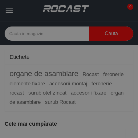
0

Cauta
Etichete
organe de asamblare
Rocast
feronerie
elemente fixare
accesorii montaj
feronerie
rocast
surub otel zincat
accesorii fixare
organ
de asamblare
surub Rocast
Cele mai cumpărate