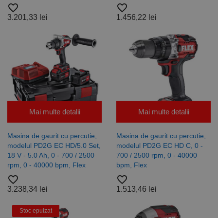
favorite_border
favorite_border
Neclasificate
3.201,33 lei
1.456,22 lei
Cookie-urile strict necesare permit funcționalitatea
principală a site-ului web, cum ar fi autentificarea
utilizatorului și gestionarea contului. Site-ul web nu
poate fi utilizat corect fără cookie-uri strict necesare.
Furnizor /
Nume
Expirare
Descriere
Domeniu
CookieScriptConsent
1 lună
Acest cookie
CookieScript
este utilizat
www.rocast.ro
de serviciul
Cookie-
Mai multe detalii
Mai multe detalii
Script.com
pentru a
aminti
preferințele
Masina de gaurit cu percutie,
Masina de gaurit cu percutie,
de
modelul PD2G EC HD/5.0 Set,
modelul PD2G EC HD C, 0 -
consimțământ
ale cookie-
18 V - 5.0 Ah, 0 - 700 / 2500
700 / 2500 rpm, 0 - 40000
urilor
rpm, 0 - 40000 bpm, Flex
bpm, Flex
vizitatorilor.
Este necesar
favorite_border
favorite_border
ca bannerul
3.238,34 lei
1.513,46 lei
cookie
Cookie-
Script.com să
funcționeze
Stoc epuizat
corect.