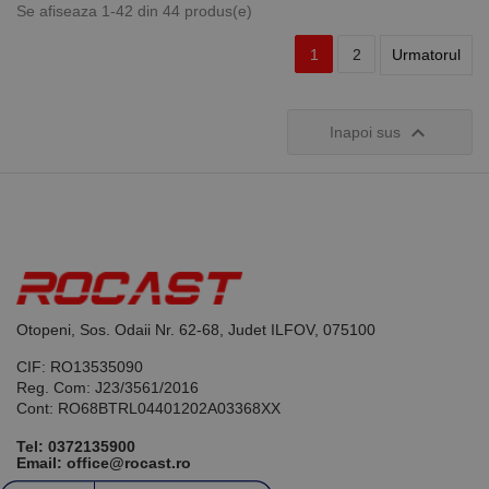
Se afiseaza 1-42 din 44 produs(e)
1
2
Urmatorul

Inapoi sus
Otopeni, Sos. Odaii Nr. 62-68, Judet ILFOV, 075100
CIF: RO13535090
Reg. Com: J23/3561/2016
Cont: RO68BTRL04401202A03368XX
Tel:
0372135900
Email: office@rocast.ro