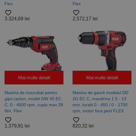
Flex
Flex
favorite_border
favorite_border
3.324,69 lei
2.572,17 lei
Mai multe detalii
Mai multe detalii
Masina de insurubat pentru
Masina de gaurit modelul DD
gips carton, model DW 45 EC
2G EC C, mandrina 1.5 - 13
C, 0 - 4500 rpm, cuplu max 28
mm, turatii 0 - 450 / 0 - 1700
Nm, Flex
rpm, motor fara perii FLEX
favorite_border
favorite_border
1.379,91 lei
820,32 lei