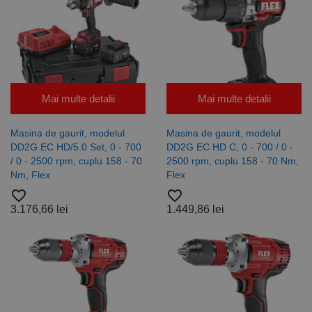
Mai multe detalii
Mai multe detalii
Masina de gaurit, modelul
Masina de gaurit, modelul
DD2G EC HD/5.0 Set, 0 - 700
DD2G EC HD C, 0 - 700 / 0 -
/ 0 - 2500 rpm, cuplu 158 - 70
2500 rpm, cuplu 158 - 70 Nm,
Nm, Flex
Flex
favorite_border
favorite_border
3.176,66 lei
1.449,86 lei