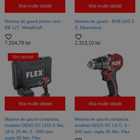
Mai multe detalii
Mai multe detalii
Masina de gaurit pentru tevi -
Masina de gaurit - EHB 16/2.5
RB 127, MetalKraft
S, Eibenstock
favorite_border
favorite_border
7.204,79 lei
2.313,10 lei
Stoc epuizat
Mai multe detalii
Mai multe detalii
Masina de gaurit compacta,
Masina de gaurit compacta,
modelul DD2G EC LD/2.5 Set,
modelul DD2G EC LD C, 0 -
18 V, 25 Ah, 0 - 500 rpm,
500 rpm, cuplu 35 Nm, Flex
cuplu 65 Nm, Flex