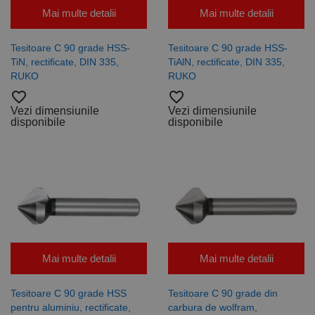
este utilizat
Mai multe detalii
Mai multe detalii
pentru a
calcula
datele
Tesitoare C 90 grade HSS-
Tesitoare C 90 grade HSS-
despre
vizitatori,
TiN, rectificate, DIN 335,
TiAlN, rectificate, DIN 335,
sesiuni și
RUKO
RUKO
campanii
pentru
favorite_border
favorite_border
rapoartele
de analiză a
Vezi dimensiunile
Vezi dimensiunile
site-urilor.
disponibile
disponibile
_ga_DLLLWQBGGX
.rocast.ro
2 ani
Acest cookie
este folosit
de Google
Analytics
pentru a
persista
starea
sesiunii.
Mai multe detalii
Mai multe detalii
Tesitoare C 90 grade HSS
Tesitoare C 90 grade din
pentru aluminiu, rectificate,
carbura de wolfram,