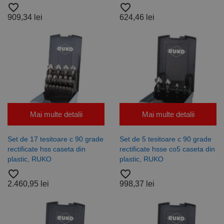
favorite_border
favorite_border
909,34 lei
624,46 lei
Mai multe detalii
Mai multe detalii
Set de 17 tesitoare c 90 grade
Set de 5 tesitoare c 90 grade
rectificate hss caseta din
rectificate hsse co5 caseta din
plastic, RUKO
plastic, RUKO
favorite_border
favorite_border
2.460,95 lei
998,37 lei