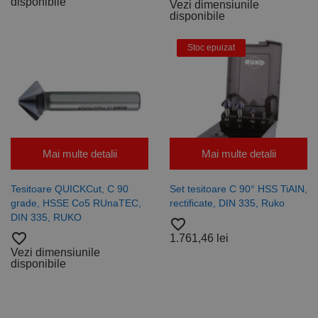
disponibile
Vezi dimensiunile
variabilelor de
disponibile
sesiune ale
utilizatorului.
În mod
normal, este
Stoc epuizat
un număr
generat
aleatoriu,
modul în care
este utilizat
poate fi
specific site-
ului, dar un
bun exemplu
este
Mai multe detalii
Mai multe detalii
menținerea
stării de
conectare
pentru un
Tesitoare QUICKCut, C 90
Set tesitoare C 90° HSS TiAIN,
utilizator între
grade, HSSE Co5 RUnaTEC,
rectificate, DIN 335, Ruko
pagini.
DIN 335, RUKO
favorite_border
favorite_border
1.761,46 lei
Vezi dimensiunile
disponibile
Furnizor /
Nume
Expirare
Descriere
Domeniu
Furnizor
PrestaShop-
.www.rocast.ro
11 ani 5
Nume
Furnizor /
/
Expirare
Descriere
Nume
Expirare
Descriere
[abcdef0123456789]
luni
Domeniu
Domeniu