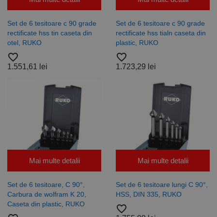
Set de 6 tesitoare c 90 grade
Set de 6 tesitoare c 90 grade
rectificate hss tin caseta din
rectificate hss tialn caseta din
otel, RUKO
plastic, RUKO
favorite_border
favorite_border
1.551,61 lei
1.723,29 lei
Mai multe detalii
Mai multe detalii
Set de 6 tesitoare, C 90°,
Set de 6 tesitoare lungi C 90°,
Carbura de wolfram K 20,
HSS, DIN 335, RUKO
Caseta din plastic, RUKO
favorite_border