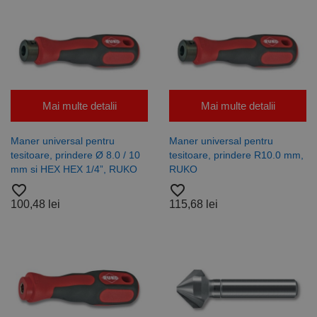
Mai multe detalii
Mai multe detalii
Maner universal pentru
Maner universal pentru
tesitoare, prindere Ø 8.0 / 10
tesitoare, prindere R10.0 mm,
mm si HEX HEX 1/4”, RUKO
RUKO
favorite_border
favorite_border
100,48 lei
115,68 lei