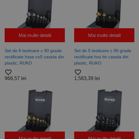
Mai multe detalii
Mai multe detalii
Set de 6 tesitoare c 90 grade
Set de 5 tesitoare c 90 grade
rectificate hsse co5 caseta din
rectificate hss tin caseta din
plastic, RUKO
plastic, RUKO
favorite_border
favorite_border
966,57 lei
1.583,39 lei
Mai multe detalii
Mai multe detalii