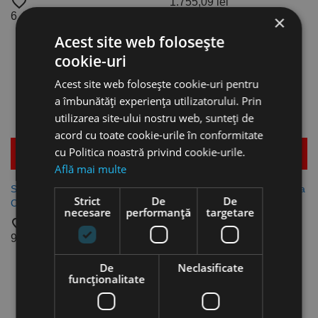
favorite_border
1.755,09 lei
6.416,27 lei
×
Acest site web folosește
cookie-uri
Acest site web folosește cookie-uri pentru
a îmbunătăți experiența utilizatorului. Prin
utilizarea site-ului nostru web, sunteți de
acord cu toate cookie-urile în conformitate
cu Politica noastră privind cookie-urile.
Mai multe detalii
Mai multe detalii
Află mai multe
Set de 4 + 1 tesitoare cu fanta
Set de 4 + 1 tesitoare cu fanta
Strict
De
De
C 90°, HSS, RUKO
C 90°, HSSE Co5, RUKO
necesare
performanță
targetare
favorite_border
favorite_border
915,70 lei
1.023,81 lei
De
Neclasificate
funcţionalitate