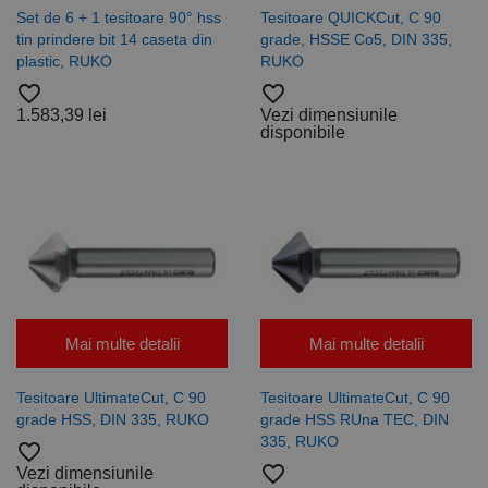
CookieScriptConsent
1 lună
Acest cookie
CookieScript
Set de 6 + 1 tesitoare 90° hss
Tesitoare QUICKCut, C 90
este utilizat
www.rocast.ro
tin prindere bit 14 caseta din
grade, HSSE Co5, DIN 335,
de serviciul
Cookie-
plastic, RUKO
RUKO
Script.com
pentru a
favorite_border
favorite_border
aminti
1.583,39 lei
Vezi dimensiunile
preferințele
de
disponibile
consimțământ
ale cookie-
urilor
vizitatorilor.
Este necesar
ca bannerul
cookie
Cookie-
Script.com să
funcționeze
corect.
Google
Privacy Policy
PHPSESSID
65 ani 8
Cookie
PHP.net
Mai multe detalii
Mai multe detalii
luni
generat de
www.rocast.ro
aplicații
bazate pe
limbajul PHP.
Tesitoare UltimateCut, C 90
Tesitoare UltimateCut, C 90
Acesta este un
grade HSS, DIN 335, RUKO
grade HSS RUna TEC, DIN
identificator
de scop
335, RUKO
favorite_border
general
utilizat pentru
favorite_border
Vezi dimensiunile
menținerea