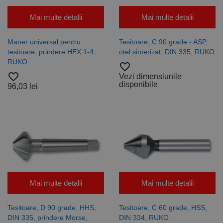
Mai multe detalii
Mai multe detalii
Maner universal pentru
Tesitoare, C 90 grade - ASP,
tesitoare, prindere HEX 1-4,
otel sinterizat, DIN 335, RUKO
RUKO
favorite_border
favorite_border
Vezi dimensiunile
disponibile
96,03 lei
Mai multe detalii
Mai multe detalii
Tesitoare, D 90 grade, HHS,
Tesitoare, C 60 grade, HSS,
DIN 335, prindere Morse,
DIN 334, RUKO