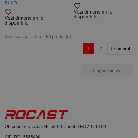
RUKO
favorite_border
favorite_border
Vezi dimensiunile
disponibile
Vezi dimensiunile
disponibile
Se afiseaza 1-42 din 68 produs(e)
1
2
Urmatorul

Inapoi sus
Otopeni, Sos. Odaii Nr. 62-68, Judet ILFOV, 075100
CIF: RO13535090