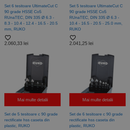
Set 6 tesitoare UltimateCut C
Set 5 tesitoare UltimateCut C
90 grade HSSE Co5
90 grade HSSE Co5
RUnaTEC, DIN 335 Ø 6.3 -
RUnaTEC, DIN 335 Ø 6.3 -
8.3 - 10.4 - 12.4 - 16.5 - 20.5
10.4 - 16.5 - 20.5 - 25.0 mm,
mm, RUKO
RUKO
favorite_border
favorite_border
2.060,33 lei
2.041,25 lei
Mai multe detalii
Mai multe detalii
Set de 5 tesitoare c 90 grade
Set de 6 tesitoare c 90 grade
rectificate hss caseta din
rectificate hss caseta din
plastic, RUKO
plastic, RUKO