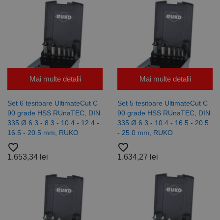
Mai multe detalii
Mai multe detalii
Set 6 tesitoare UltimateCut C
Set 5 tesitoare UltimateCut C
90 grade HSS RUnaTEC, DIN
90 grade HSS RUnaTEC, DIN
335 Ø 6.3 - 8.3 - 10.4 - 12.4 -
335 Ø 6.3 - 10.4 - 16.5 - 20.5
16.5 - 20.5 mm, RUKO
- 25.0 mm, RUKO
favorite_border
favorite_border
1.653,34 lei
1.634,27 lei