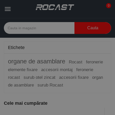
0

Cauta
Etichete
organe de asamblare
Rocast
feronerie
elemente fixare
accesorii montaj
feronerie
rocast
surub otel zincat
accesorii fixare
organ
de asamblare
surub Rocast
Cele mai cumpărate