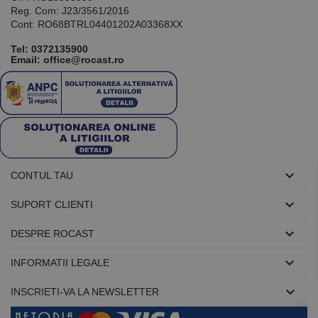
Reg. Com: J23/3561/2016
Cont: RO68BTRL04401202A03368XX
Tel:
0372135900
Email: office@rocast.ro

CONTUL TAU

SUPORT CLIENTI

DESPRE ROCAST

INFORMATII LEGALE

INSCRIETI-VA LA NEWSLETTER