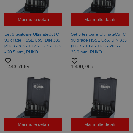
Mai multe detalii
Mai multe detalii
Set 6 tesitoare UltimateCut C
Set 5 tesitoare UltimateCut C
90 grade HSSE Co5, DIN 335
90 grade HSSE Co5, DIN 335
Ø 6.3 - 8.3 - 10.4 - 12.4 - 16.5
Ø 6.3 - 10.4 - 16.5 - 20.5 -
- 20.5 mm, RUKO
25.0 mm, RUKO
favorite_border
favorite_border
1.443,51 lei
1.430,79 lei
Mai multe detalii
Mai multe detalii