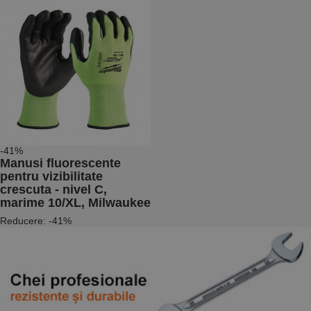
aplicații
bazate pe
limbajul PHP.
Acesta este un
identificator
de scop
general
utilizat pentru
menținerea
variabilelor de
sesiune ale
utilizatorului.
În mod
normal, este
un număr
generat
-41%
aleatoriu,
Manusi fluorescente
modul în care
pentru vizibilitate
este utilizat
poate fi
crescuta - nivel C,
specific site-
marime 10/XL, Milwaukee
ului, dar un
bun exemplu
Reducere: -41%
este
menținerea
stării de
conectare
pentru un
utilizator între
pagini.