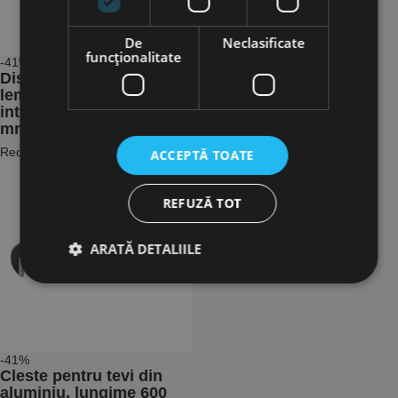
De
Neclasificate
funcţionalitate
-41%
Disc pentru debitare in
lemn, Ø ext. 235 mm, Ø
int. 30 mm, grosime 2.4
mm, 60 dinti, Milwaukee
Reducere: -41%
ACCEPTĂ TOATE
REFUZĂ TOT
ARATĂ DETALIILE
Strict necesare
De performanță
De targetare
De funcţionalitate
-41%
Neclasificate
Cleste pentru tevi din
aluminiu, lungime 600