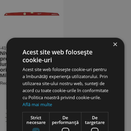
×
-41%
Acest site web folosește
Nivela turnata sub
presiune - REDCAST,
cookie-uri
lungime 80 cm, fara
Acest site web folosește cookie-uri pentru
orificii pe maner,
Milwaukee
a îmbunătăți experiența utilizatorului. Prin
utilizarea site-ului nostru web, sunteți de
Reducere: -41%
acord cu toate cookie-urile în conformitate
cu Politica noastră privind cookie-urile.
Află mai multe
Strict
De
De
necesare
performanță
targetare