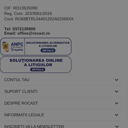
CIF: RO13535090
Reg. Com: J23/3561/2016
Cont: RO68BTRL04401202A03368XX
Tel:
0372135900
Email: office@rocast.ro

CONTUL TAU

SUPORT CLIENTI

DESPRE ROCAST

INFORMATII LEGALE

INSCRIETI-VA LA NEWSLETTER