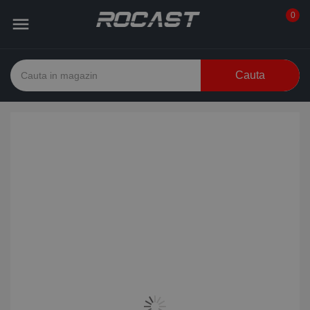
0

Cauta