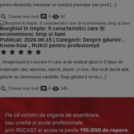
pentru fierăstrău industrial se uzează prematur sau prod [...]
search
comment
remove_red_eye
Citeste mai mult
0
92
Burghiul în trepte: 5 caracteristici care îți
economisesc timp și bani
Publicat: 2026-06-15 | Categorii:
Despre găurire
,
Know-how
,
RUKO pentru profesioniști
star
star
star
star
star
Imaginează-ți o lucrare în care ai de realizat găuri în 5 tipuri de
materiale: oțel, aluminiu, alamă, plastic și inox. Mai mult decât atât:
găurile au dimensiuni variabile. Deja gândul ți se du [...]
search
comment
remove_red_eye
Citeste mai mult
0
145