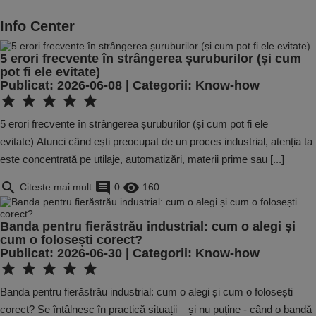
Info Center
5 erori frecvente în strângerea șuruburilor (și cum
pot fi ele evitate)
Publicat: 2026-06-08 | Categorii:
Know-how
star
star
star
star
star
5 erori frecvente în strângerea șuruburilor (și cum pot fi ele
evitate) Atunci când ești preocupat de un proces industrial, atenția ta
este concentrată pe utilaje, automatizări, materii prime sau [...]
search
comment
remove_red_eye
Citeste mai mult
0
160
Banda pentru fierăstrău industrial: cum o alegi și
cum o folosești corect?
Publicat: 2026-06-30 | Categorii:
Know-how
star
star
star
star
star
Banda pentru fierăstrău industrial: cum o alegi și cum o folosești
corect? Se întâlnesc în practică situații – și nu puține - când o bandă