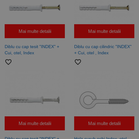
Mai multe detalii
Mai multe detalii
Diblu cu cap tesit "INDEX" +
Diblu cu cap cilindric "INDEX"
Cui, otel, Index
+ Cui, otel , Index
favorite_border
favorite_border
Mai multe detalii
Mai multe detalii
Diblu cu cap tesit "INDEX" +
Holz-surub ochi Index, otel