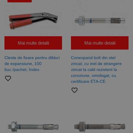
epuizat
Mai multe detalii
Mai multe detalii
Cleste de fixare pentru dibluri
Conexpand bolt din otel
de expansiune, 100
zincat, cu inel de strangere
buc./pachet, Index
zincat la cald rezistent la
coroziune, omologat, cu
favorite_border
certificare ETA-CE
favorite_border