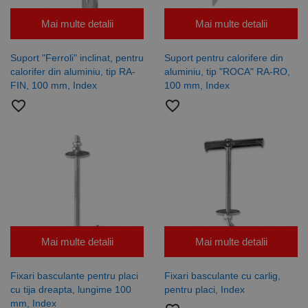
Cookie-urile strict necesare permit funcționalitatea
principală a site-ului web, cum ar fi autentificarea
Mai multe detalii
Mai multe detalii
utilizatorului și gestionarea contului. Site-ul web nu
poate fi utilizat corect fără cookie-uri strict necesare.
Suport "Ferroli" inclinat, pentru
Suport pentru calorifere din
Furnizor /
Nume
Expirare
Descriere
calorifer din aluminiu, tip RA-
aluminiu, tip "ROCA" RA-RO,
Domeniu
FIN, 100 mm, Index
100 mm, Index
CookieScriptConsent
1 lună
Acest cookie
CookieScript
favorite_border
favorite_border
este utilizat
www.rocast.ro
de serviciul
Cookie-
Script.com
pentru a
aminti
preferințele
de
consimțământ
ale cookie-
urilor
vizitatorilor.
Este necesar
ca bannerul
cookie
Mai multe detalii
Mai multe detalii
Cookie-
Script.com să
funcționeze
Fixari basculante pentru placi
Fixari basculante cu carlig,
corect.
Google
cu tija dreapta, lungime 100
pentru placi, Index
Privacy Policy
PHPSESSID
65 ani 8
Cookie
PHP.net
mm, Index