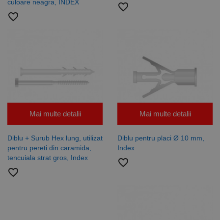
culoare neagra, INDEX
favorite_border
favorite_border
Mai multe detalii
Mai multe detalii
Diblu + Surub Hex lung, utilizat
Diblu pentru placi Ø 10 mm,
pentru pereti din caramida,
Index
tencuiala strat gros, Index
favorite_border
favorite_border