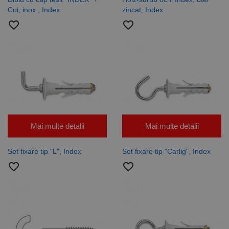
Cui, inox , Index
zincat, Index
favorite_border
favorite_border
Mai multe detalii
Mai multe detalii
Set fixare tip "L", Index
Set fixare tip "Carlig", Index
favorite_border
favorite_border