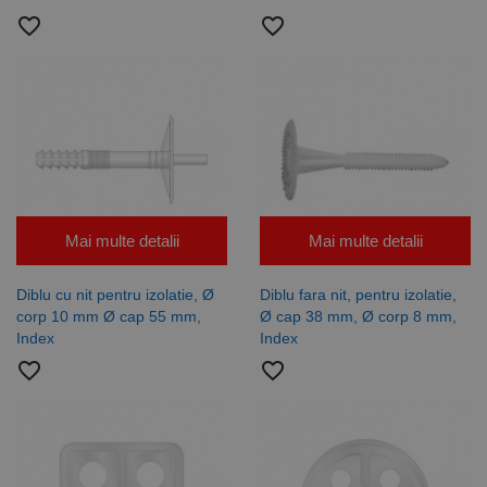
favorite_border
favorite_border
Mai multe detalii
Mai multe detalii
Diblu cu nit pentru izolatie, Ø
Diblu fara nit, pentru izolatie,
corp 10 mm Ø cap 55 mm,
Ø cap 38 mm, Ø corp 8 mm,
Index
Index
favorite_border
favorite_border