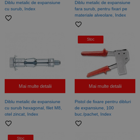
mod
unui număr
Diblu metalic de expansiune
Diblu metalic de expansiune
normal de
generat
cu surub, Index
fara surub, pentru fixari pe
un centru
aleatoriu ca
de date
identificator
materiale alveolare, Index
favorite_border
terță parte
de client.
sau de un
Este inclus în
favorite_border
schimb de
fiecare
anunțuri.
solicitare de
pagină dintr-
Stoc
un site și
este utilizat
epuizat
pentru a
calcula
datele
despre
vizitatori,
sesiuni și
campanii
pentru
rapoartele
Mai multe detalii
Mai multe detalii
de analiză a
site-urilor.
Diblu metalic de expansiune
Pistol de fixare pentru dibluri
_ga_DLLLWQBGGX
.rocast.ro
2 ani
Acest cookie
este folosit
cu surub hexagonal, filet M8,
de expansiune, 100
de Google
otel zincat, Index
buc./pachet, Index
Analytics
pentru a
favorite_border
favorite_border
persista
starea
sesiunii.
Stoc