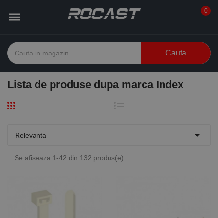
0

Cauta
Lista de produse dupa marca Index

Relevanta
Se afiseaza 1-42 din 132 produs(e)