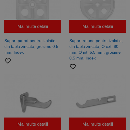
Mai multe detalii
Mai multe detalii
Suport patrat pentru izolatie,
Suport rotund pentru izolatie,
din tabla zincata, grosime 0.5
din tabla zincata, Ø ext. 80
mm, Index
mm, Ø int. 6.5 mm, grosime
0.5 mm, Index
favorite_border
favorite_border
Mai multe detalii
Mai multe detalii