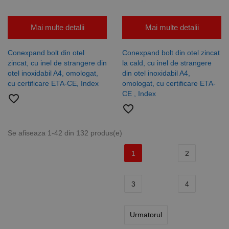
Mai multe detalii
Mai multe detalii
Conexpand bolt din otel
Conexpand bolt din otel zincat
zincat, cu inel de strangere din
la cald, cu inel de strangere
otel inoxidabil A4, omologat,
din otel inoxidabil A4,
cu certificare ETA-CE, Index
omologat, cu certificare ETA-
CE , Index
favorite_border
favorite_border
Se afiseaza 1-42 din 132 produs(e)
1
2
3
4
Urmatorul