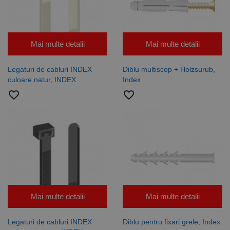
Mai multe detalii
Mai multe detalii
Legaturi de cabluri INDEX
Diblu multiscop + Holzsurub,
culoare natur, INDEX
Index
favorite_border
favorite_border
Mai multe detalii
Mai multe detalii
Legaturi de cabluri INDEX
Diblu pentru fixari grele, Index