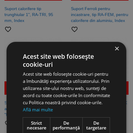
Suport calorifere tip
Suport Ferroli pentru
trunghiular 1", RA-TRI, 95
incastrare, tip RA-FEM, pentru
mm, Index
calorifere din aluminiu, Index
favorite_border
favorite_border
×
Acest site web folosește
cookie-uri
Acest site web folosește cookie-uri pentru
a îmbunătăți experiența utilizatorului. Prin
utilizarea site-ului nostru web, sunteți de
Mai multe detalii
Mai multe detalii
acord cu toate cookie-urile în conformitate
cu Politica noastră privind cookie-urile.
Suport pentru calorifere din
Suport radiator universal 32 X
aluminiu, 32 X 78 mm, tip
78 mm, tip RA-PES pentru
Află mai multe
"Rayco" RA-RAY, Index
calorifer din aluminiu, Index
Strict
De
De
favorite_border
favorite_border
necesare
performanță
targetare