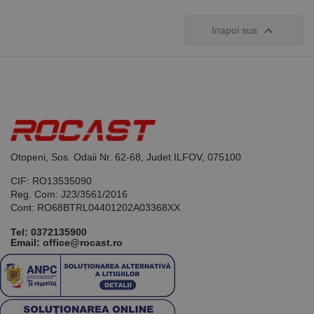

Inapoi sus
Otopeni, Sos. Odaii Nr. 62-68, Judet ILFOV, 075100
CIF: RO13535090
Reg. Com: J23/3561/2016
Cont: RO68BTRL04401202A03368XX
Tel:
0372135900
Email: office@rocast.ro