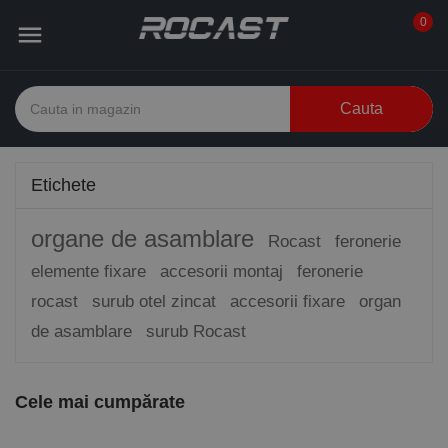
0

Cauta
Etichete
organe de asamblare
Rocast
feronerie
elemente fixare
accesorii montaj
feronerie
rocast
surub otel zincat
accesorii fixare
organ
de asamblare
surub Rocast
Cele mai cumpărate