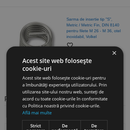
Sarma de insertie tip "S",
Metric / Metric Fin, DIN 8140
pentru filete M 26 - M 36, otel
inoxidabil, Volkel
favorite_border
×
3,94 lei
Acest site web folosește
cookie-uri
Acest site web folosește cookie-uri pentru
a îmbunătăți experiența utilizatorului. Prin
utilizarea site-ului nostru web, sunteți de
Pistoale pentru capse si cuie
acord cu toate cookie-urile în conformitate
cu Politica noastră privind cookie-urile.
Află mai multe
Strict
De
De