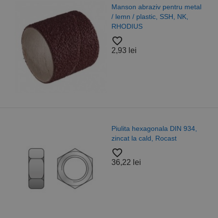
Manson abraziv pentru metal
/ lemn / plastic, SSH, NK,
RHODIUS
favorite_border
2,93 lei
Piulita hexagonala DIN 934,
zincat la cald, Rocast
favorite_border
36,22 lei