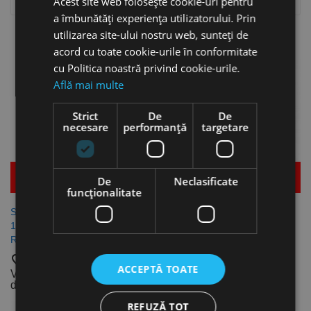

Relevanta
Acest site web folosește cookie-uri pentru
a îmbunătăți experiența utilizatorului. Prin
Se afiseaza 1-3 din 3 produs(e)
utilizarea site-ului nostru web, sunteți de
acord cu toate cookie-urile în conformitate
cu Politica noastră privind cookie-urile.
Află mai multe
Strict
De
De
necesare
performanță
targetare
Mai multe detalii
Mai multe detalii
De
Neclasificate
funcţionalitate
Saiba grower forma "B" DIN
Saiba grower pentru suruburi
127, otel zincat, Inox A2/A4,
cu cap inbus DIN 7980, otel,
Rocast
zincat, Rocast
favorite_border
favorite_border
ACCEPTĂ TOATE
Vezi dimensiunile
Vezi dimensiunile
disponibile
disponibile
REFUZĂ TOT