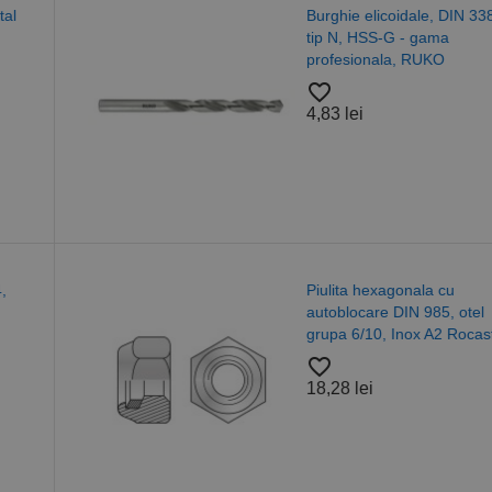
Burghie elicoidale, DIN 338,
tip N, HSS-G - gama
profesionala, RUKO
favorite_border
4,83 lei
Piulita hexagonala cu
autoblocare DIN 985, otel
grupa 6/10, Inox A2 Rocast
favorite_border
18,28 lei