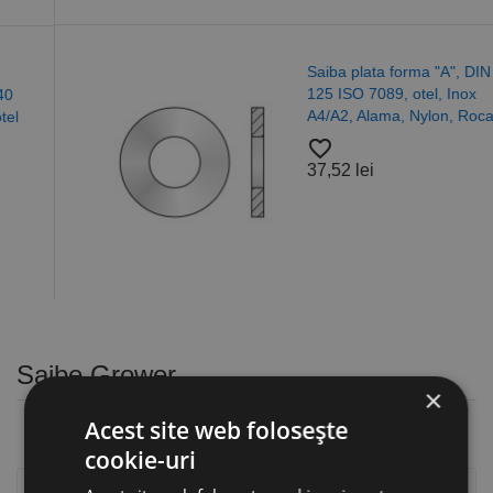
Saiba plata forma "A", DIN
125 ISO 7089, otel, Inox
A4/A2, Alama, Nylon, Rocast
favorite_border
37,52 lei
Saibe Grower
×
Acest site web folosește
cookie-uri