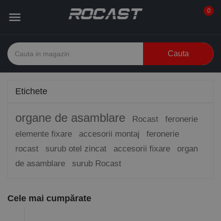
0

Cauta
Etichete
organe de asamblare
Rocast
feronerie
elemente fixare
accesorii montaj
feronerie
rocast
surub otel zincat
accesorii fixare
organ
de asamblare
surub Rocast
Cele mai cumpărate