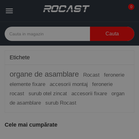
0

Cauta
Etichete
organe de asamblare
Rocast
feronerie
elemente fixare
accesorii montaj
feronerie
rocast
surub otel zincat
accesorii fixare
organ
de asamblare
surub Rocast
Cele mai cumpărate