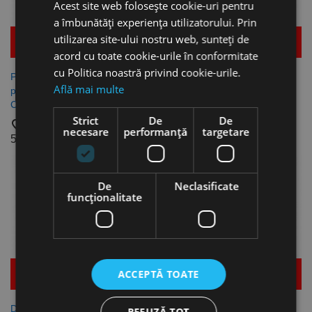
Acest site web folosește cookie-uri pentru
a îmbunătăți experiența utilizatorului. Prin
utilizarea site-ului nostru web, sunteți de
Mai multe detalii
Mai multe detalii
acord cu toate cookie-urile în conformitate
cu Politica noastră privind cookie-urile.
Perie de schimb PPL 0.6 mm
Rezervor detergent 12L
Află mai multe
pentru model OSM 431,
pentru model OSM 431,
CleanCraft
CleanCraft
Strict
De
De
favorite_border
favorite_border
necesare
performanță
targetare
554,46 lei
510,63 lei
De
Neclasificate
funcţionalitate
ACCEPTĂ TOATE
Mai multe detalii
Mai multe detalii
Disc de curatare negru Ø430
Disc de curatare maro Ø430
REFUZĂ TOT