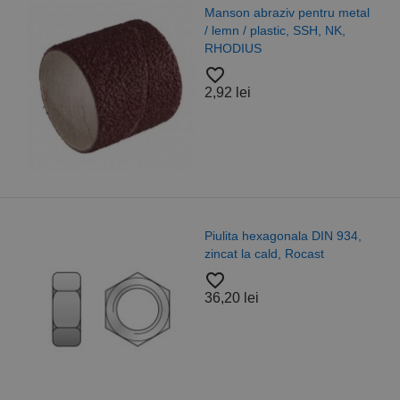
Manson abraziv pentru metal
/ lemn / plastic, SSH, NK,
RHODIUS
favorite_border
2,92 lei
Piulita hexagonala DIN 934,
zincat la cald, Rocast
favorite_border
36,20 lei