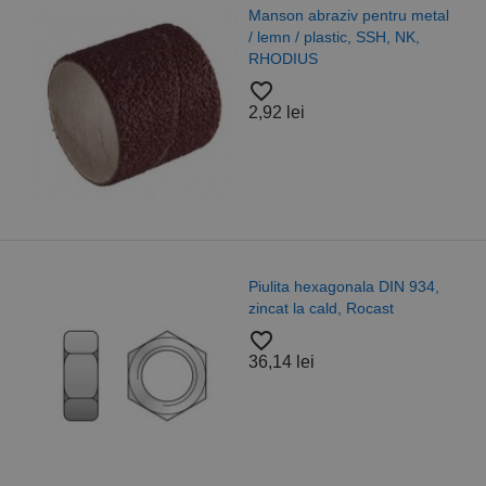
Manson abraziv pentru metal
/ lemn / plastic, SSH, NK,
RHODIUS
favorite_border
2,92 lei
Piulita hexagonala DIN 934,
zincat la cald, Rocast
favorite_border
36,14 lei