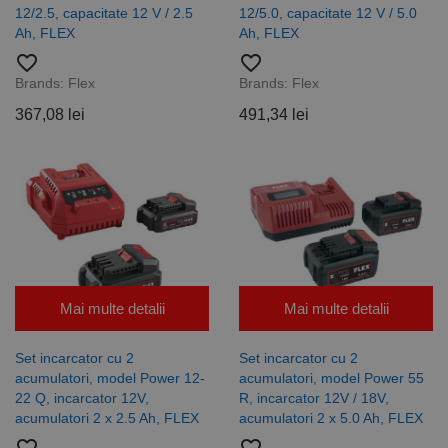
Cookie-
12/2.5, capacitate 12 V / 2.5
12/5.0, capacitate 12 V / 5.0
Script.com
Ah, FLEX
Ah, FLEX
pentru a
aminti
favorite_border
favorite_border
preferințele
de
Brands:
Flex
Brands:
Flex
consimțământ
ale cookie-
367,08 lei
491,34 lei
urilor
vizitatorilor.
Este necesar
ca bannerul
cookie
Cookie-
Script.com să
funcționeze
corect.
Google
Privacy Policy
PHPSESSID
65 ani 8
Cookie
PHP.net
luni
generat de
www.rocast.ro
aplicații
bazate pe
Mai multe detalii
Mai multe detalii
limbajul PHP.
Acesta este un
identificator
Set incarcator cu 2
Set incarcator cu 2
de scop
general
acumulatori, model Power 12-
acumulatori, model Power 55
utilizat pentru
22 Q, incarcator 12V,
R, incarcator 12V / 18V,
menținerea
variabilelor de
acumulatori 2 x 2.5 Ah, FLEX
acumulatori 2 x 5.0 Ah, FLEX
sesiune ale
utilizatorului.