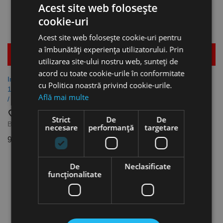
Acest site web folosește
cookie-uri
Acest site web folosește cookie-uri pentru
a îmbunătăți experiența utilizatorului. Prin
Mai multe detalii
Mai multe detalii
utilizarea site-ului nostru web, sunteți de
acord cu toate cookie-urile în conformitate
Incarcator dublu CA SP 2 x
Acumulator 18V, modelul AP
cu Politica noastră privind cookie-urile.
12/18, pentru acumulatori 12V
18/2.5, capacitate 18 V / 2.5
Află mai multe
/ 18V, alimentare 230V, FLEX
Ah, FLEX
favorite_border
favorite_border
Strict
De
De
Brands:
Flex
Brands:
Flex
necesare
performanță
targetare
931,97 lei
472,95 lei
De
Neclasificate
funcţionalitate