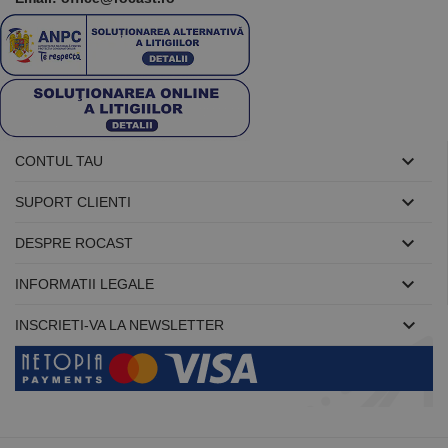
datele
despre
vizitatori,
sesiuni și
campanii
pentru
rapoartele
de analiză a
site-urilor.
_ga_DLLLWQBGGX
.rocast.ro
2 ani
Acest cookie

CONTUL TAU
este folosit
de Google
Analytics

SUPORT CLIENTI
pentru a
persista
starea

DESPRE ROCAST
sesiunii.

INFORMATII LEGALE

INSCRIETI-VA LA NEWSLETTER