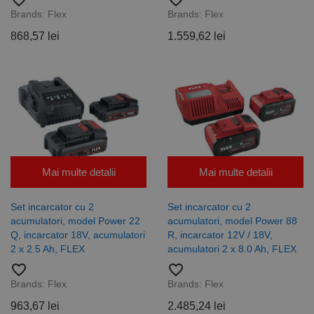
favorite_border
favorite_border
În mod
Brands:
Flex
Brands:
Flex
normal, este
un număr
generat
868,57 lei
1.559,62 lei
aleatoriu,
modul în care
este utilizat
poate fi
specific site-
ului, dar un
bun exemplu
este
menținerea
stării de
conectare
pentru un
utilizator între
Mai multe detalii
Mai multe detalii
pagini.
Set incarcator cu 2
Set incarcator cu 2
acumulatori, model Power 22
acumulatori, model Power 88
Q, incarcator 18V, acumulatori
R, incarcator 12V / 18V,
Furnizor /
Nume
Expirare
Descriere
Domeniu
2 x 2.5 Ah, FLEX
acumulatori 2 x 8.0 Ah, FLEX
Furnizor
favorite_border
favorite_border
PrestaShop-
.www.rocast.ro
11 ani 5
Nume
Furnizor /
/
Expirare
Descriere
Nume
Expirare
Descriere
[abcdef0123456789]
luni
Domeniu
Domeniu
Brands:
Flex
Brands:
Flex
{32}
_ga
uuid
6 luni 1
2 ani
Acest
Acest nume
MediaMath Inc.
Google
963,67 lei
2.485,24 lei
sib_cuid
.www.rocast.ro
6 luni 1
zi
cookie este
de cookie
sibautomation.com
LLC