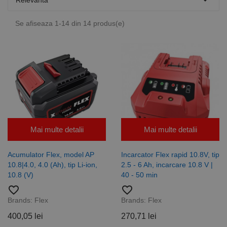

Relevanta
Se afiseaza 1-14 din 14 produs(e)
Mai multe detalii
Mai multe detalii
Acumulator Flex, model AP
Incarcator Flex rapid 10.8V, tip
10.8|4.0, 4.0 (Ah), tip Li-ion,
2.5 - 6 Ah, incarcare 10.8 V |
10.8 (V)
40 - 50 min
favorite_border
favorite_border
Brands:
Flex
Brands:
Flex
400,05 lei
270,71 lei