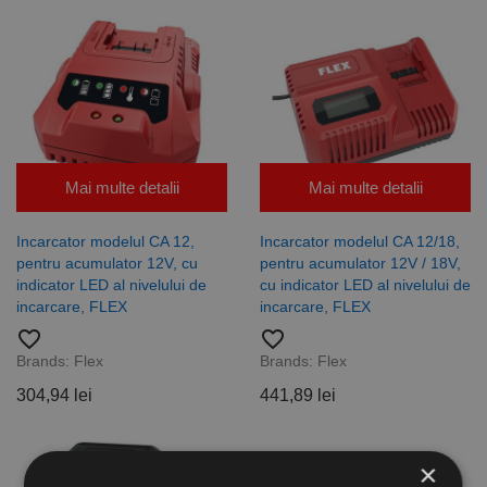
Mai multe detalii
Mai multe detalii
Incarcator modelul CA 12,
Incarcator modelul CA 12/18,
pentru acumulator 12V, cu
pentru acumulator 12V / 18V,
indicator LED al nivelului de
cu indicator LED al nivelului de
incarcare, FLEX
incarcare, FLEX
favorite_border
favorite_border
Brands:
Flex
Brands:
Flex
304,94 lei
441,89 lei
×