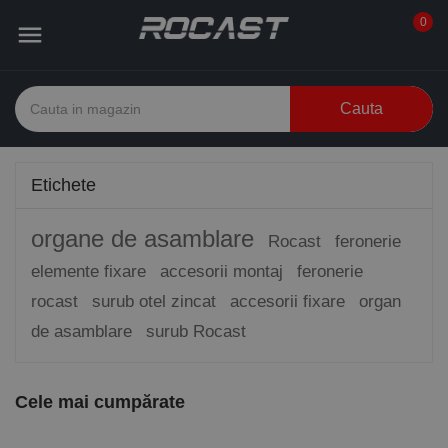
0

Cauta
Etichete
organe de asamblare
Rocast
feronerie
elemente fixare
accesorii montaj
feronerie
rocast
surub otel zincat
accesorii fixare
organ
de asamblare
surub Rocast
Cele mai cumpărate