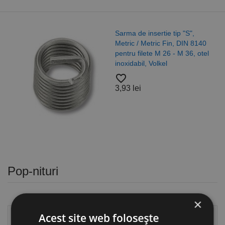
Sarma de insertie tip "S",
Metric / Metric Fin, DIN 8140
pentru filete M 26 - M 36, otel
inoxidabil, Volkel
favorite_border
3,93 lei
Pop-nituri
×
Acest site web folosește