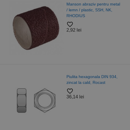
Manson abraziv pentru metal
/ lemn / plastic, SSH, NK,
RHODIUS
favorite_border
2,92 lei
Piulita hexagonala DIN 934,
zincat la cald, Rocast
favorite_border
36,14 lei