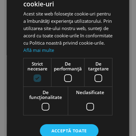
cookie-uri
Acest site web folosește cookie-uri pentru
a îmbunătăți experiența utilizatorului. Prin
utilizarea site-ului nostru web, sunteți de
acord cu toate cookie-urile în conformitate
cu Politica noastră privind cookie-urile.
Pop-nituri Aluminiu - Inox
Pop-nituri Aluminiu - Otel
Află mai multe
Strict
De
De
necesare
performanță
targetare
De
Neclasificate
funcţionalitate
Pop-nituri Aluminiu -
Pop-nituri Otel - Otel
Aluminiu
ACCEPTĂ TOATE