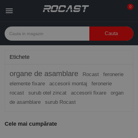
0

Cauta
Etichete
organe de asamblare
Rocast
feronerie
elemente fixare
accesorii montaj
feronerie
rocast
surub otel zincat
accesorii fixare
organ
de asamblare
surub Rocast
Cele mai cumpărate