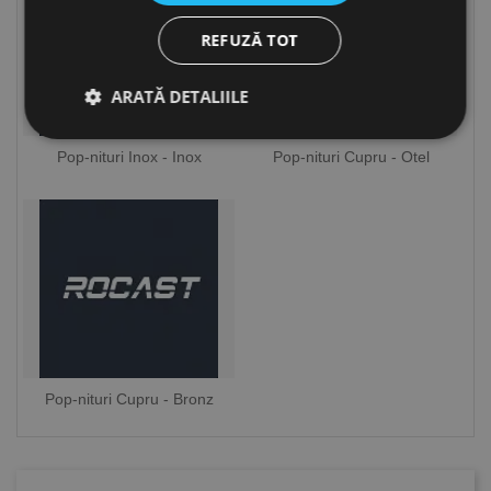
REFUZĂ TOT
ARATĂ DETALIILE
Pop-nituri Inox - Inox
Pop-nituri Cupru - Otel
Strict necesare
De performanță
De targetare
De funcţionalitate
Neclasificate
Cookie-urile strict necesare permit funcționalitatea
principală a site-ului web, cum ar fi autentificarea
utilizatorului și gestionarea contului. Site-ul web nu
poate fi utilizat corect fără cookie-uri strict necesare.
Furnizor /
Nume
Expirare
Descriere
Domeniu
Pop-nituri Cupru - Bronz
CookieScriptConsent
1 lună
Acest cookie
CookieScript
este utilizat
www.rocast.ro
de serviciul
Cookie-
Script.com