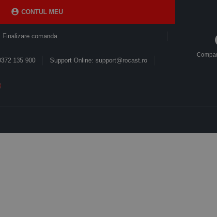

CONTUL MEU
Finalizare comanda
Compa
0372 135 900
Support Online: support@rocast.ro