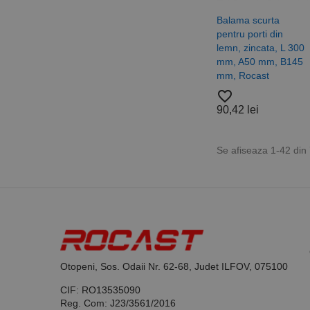
Balama scurta
pentru porti din
lemn, zincata, L 300
mm, A50 mm, B145
mm, Rocast
favorite_border
90,42 lei
Se afiseaza 1-42 din
Otopeni, Sos. Odaii Nr. 62-68, Judet ILFOV, 075100
CIF: RO13535090
Reg. Com: J23/3561/2016