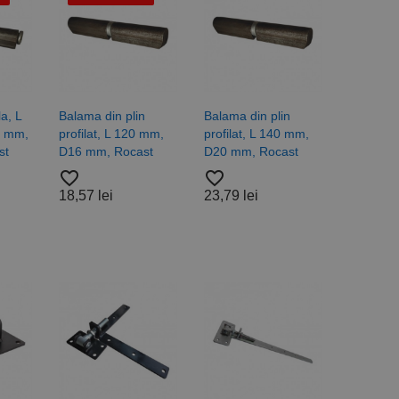
rță parte sau de un
rin atribuirea unui
în fiecare solicitare
 despre vizitatori,
a starea sesiunii.
a, L
Balama din plin
Balama din plin
1 mm,
profilat, L 120 mm,
profilat, L 140 mm,
st
D16 mm, Rocast
D20 mm, Rocast
favorite_border
favorite_border
18,57 lei
23,79 lei