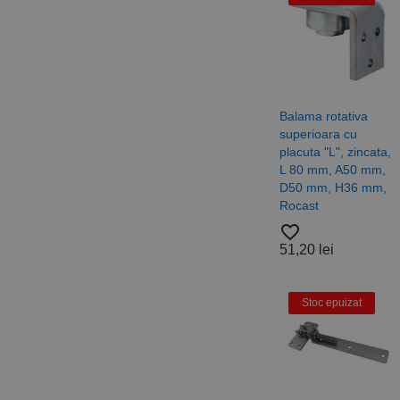
_ga_DLLLWQBGGX
Balama rotativa
superioara cu
placuta "L", zincata,
L 80 mm, A50 mm,
D50 mm, H36 mm,
Rocast
favorite_border
51,20 lei
Stoc epuizat