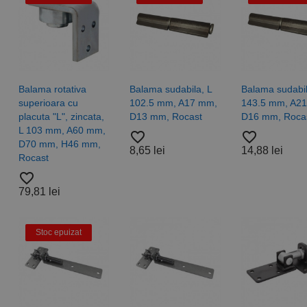
vizitatorii este furnizat în mod normal de un centru de date te
Acest cookie este utilizat pentru a distinge utilizatorii unici p
.rocast.ro
schimb de anunțuri.
număr generat aleatoriu ca identificator de client. Este inclus 
de pagină dintr-un site și este utilizat pentru a calcula datele
sesiuni și campanii pentru rapoartele de analiză a site-urilor.
.rocast.ro
2 ani
Acest cookie este folosit de Google Analytics pentru a persist
Balama rotativa
Balama sudabila, L
Balama sudabil
superioara cu
102.5 mm, A17 mm,
143.5 mm, A2
placuta "L", zincata,
D13 mm, Rocast
D16 mm, Roca
L 103 mm, A60 mm,
favorite_border
favorite_border
D70 mm, H46 mm,
8,65 lei
14,88 lei
Rocast
favorite_border
79,81 lei
Stoc epuizat