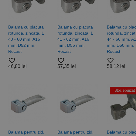
a
Co 5 -
sionala,
gama
O
profesionala,
RUKO
Balama cu placuta
Balama cu placuta
Balama cu pla
favorite_border
 lei
rotunda, zincata, L
rotunda, zincata, L
rotunda, zincat
4,83 lei
40 - 60 mm, A16
41 - 62 mm, A16
44 - 66 mm, A
mm, D52 mm,
mm, D55 mm,
mm, D50 mm,
Rocast
Rocast
Rocast
ta
favorite_border
favorite_border
favorite_border
gonala
Legaturi de
46,80 lei
57,35 lei
58,12 lei
cabluri
blocare
INDEX
985,
culoare
grupa
neagra,
Stoc epuizat
 Inox
INDEX
ocast
favorite_border
5,08 lei
8 lei
Balama pentru zid,
Balama pentru zid,
Balama cu pla