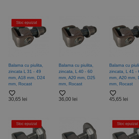
Stoc epuizat
Balama cu piulita,
Balama cu piulita,
Balama cu piuli
zincata L 31 - 49
zincata, L 40 - 60
zincata, L 41 -
mm, A18 mm, D24
mm, A20 mm, D25
mm, A20 mm, 
mm, Rocast
mm, Rocast
mm, Rocast
favorite_border
favorite_border
favorite_border
30,65 lei
36,00 lei
45,65 lei
hie
Burghie
Stoc epuizat
Stoc epuizat
idale,
elicoidale,
38, tip
DIN 338, tip
SS-G -
VA, HSSE-