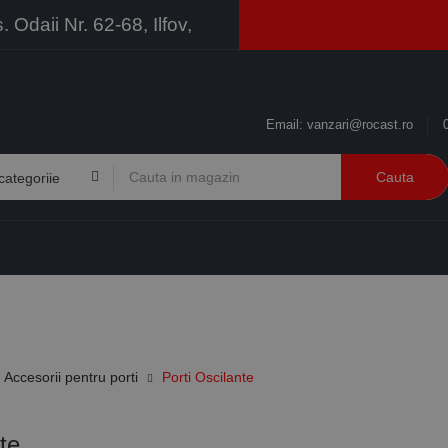
Odaii Nr. 62-68, Ilfov,
Email:
vanzari@rocast.ro
Cauta
BRANDURI
CONTACT
RESURSE
BUSINESS
Accesorii pentru porti
Porti Oscilante
te