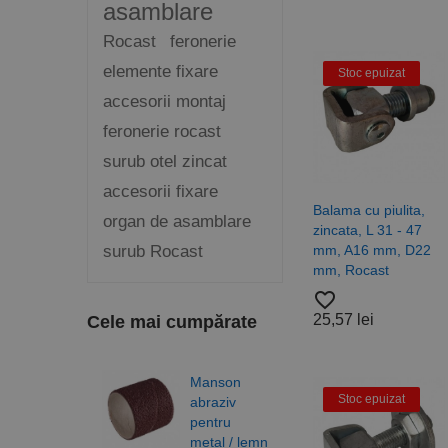
asamblare
Rocast
feronerie
elemente fixare
Stoc epuizat
accesorii montaj
feronerie rocast
surub otel zincat
accesorii fixare
Balama cu piulita,
organ de asamblare
zincata, L 31 - 47
surub Rocast
mm, A16 mm, D22
mm, Rocast
favorite_border
25,57 lei
Cele mai cumpărate
Manson
Burg
Stoc epuizat
abraziv
elico
pentru
DIN 3
metal / lemn
N, H