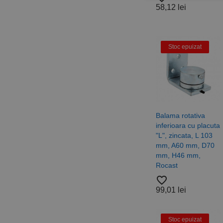
58,12 lei
Stri
Cookie-urile strict ne
contului. Site-ul web 
Stoc epuizat
Nume
CookieScriptConse
PHPSESSID
Balama rotativa
inferioara cu placuta
"L", zincata, L 103
mm, A60 mm, D70
mm, H46 mm,
Rocast
Nume
favorite_border
PrestaShop-[abcdef
Nume
Furnizor /
99,01 lei
Nume
Domeniu
sib_cuid
_ga
uuid
MediaMat
sibautoma
Stoc epuizat