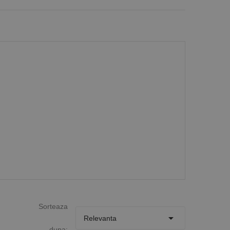
Sorteaza

Relevanta
dupa: