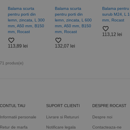
Balama scurta
Balama scurta
Balama pentru 
pentru porti din
pentru porti din
surub M24, L 
lemn, zincata, L 300
lemn, zincata, L 600
mm, Rocast
mm, A50 mm, B150
mm, A50 mm, B150
favorite_border
mm, Rocast
mm, Rocast
113,12 lei
favorite_border
favorite_border
113,89 lei
132,07 lei
 71 produs(e)
CONTUL TAU
SUPORT CLIENTI
DESPRE ROCAST
Informatii personale
Livrare si Retururi
Despre noi
Retur de marfa
Notificare legala
Contacteaza-ne