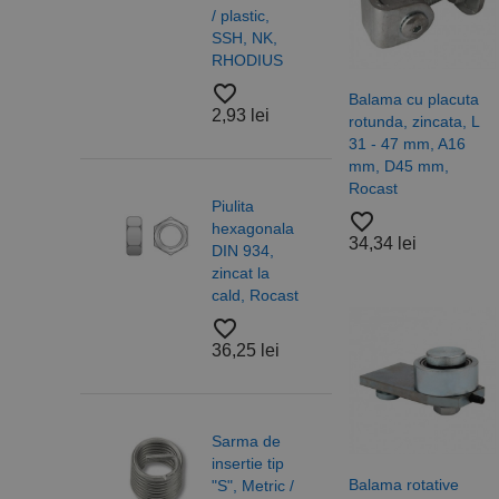
/ plastic,
gam
SSH, NK,
profe
RHODIUS
RUK
favorite_border
favorite_border
Balama cu placuta
2,93 lei
4,83
rotunda, zincata, L
31 - 47 mm, A16
mm, D45 mm,
Rocast
Piulita
Piuli
favorite_border
hexagonala
hexa
34,34 lei
DIN 934,
cu
zincat la
auto
cald, Rocast
DIN 
otel 
favorite_border
6/10,
36,25 lei
A2 R
favorite_border
18,2
Sarma de
insertie tip
Balama rotative
"S", Metric /