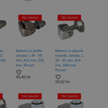
Stoc epuizat
Stoc epuizat
ta,
Balama cu piulita,
Balama cu placuta
 61
zincata, L 44 - 68
rotunda, zincata, L
D30
mm, A21 mm, D31
29 - 45 mm, A14
mm, Rocast
mm, D40 mm,
Rocast
favorite_border
favorite_border
45,40 lei
28,62 lei
Stoc epuizat
Stoc epuizat