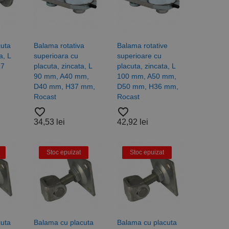
cuta
Balama rotativa
Balama rotative
a, L
superioara cu
superioare cu
17
placuta, zincata, L
placuta, zincata, L
90 mm, A40 mm,
100 mm, A50 mm,
D40 mm, H37 mm,
D50 mm, H36 mm,
Rocast
Rocast
favorite_border
favorite_border
34,53 lei
42,92 lei
Stoc epuizat
Stoc epuizat
cuta
Balama cu placuta
Balama cu placuta