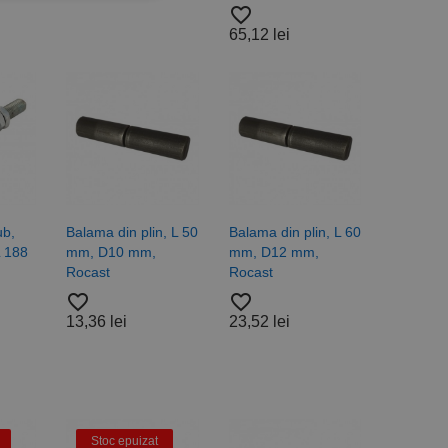
favorite_border
icate
65,12 lei
torului și gestionarea
com pentru a aminti
orilor. Este necesar
corect.
cesta este un
ub,
Balama din plin, L 50
Balama din plin, L 60
ea variabilelor de
măr generat
L 188
mm, D10 mm,
mm, D12 mm,
 site-ului, dar un bun
Rocast
Rocast
 utilizator între
favorite_border
favorite_border
13,36 lei
23,52 lei
Descriere
ă prin colectarea
ics - care este o
b de date privind
i frecvent utilizat.
Stoc epuizat