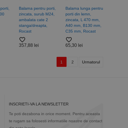
porti,
Balama pentru porti,
Balama lunga pentru
100
zincata, surub M24,
porti din lemn,
ambalata cate 2
zincata, L 470 mm,
stanga/dreapta,
A40 mm, B130 mm,
Rocast
C35 mm, Rocast
favorite_border
favorite_border
357,88 lei
65,30 lei
1
2
Urmatorul
INSCRIETI-VA LA NEWSLETTER
Te poti dezabona in orice moment. Pentru aceasta
te rugam sa folosesti informatiile noastre de contact
din nota legala.