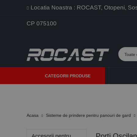
Locatia Noastra : ROCAST, Otopeni, Sos. 
CP 075100
CATEGORII PRODUSE
PROMOTII
PRODUSE NOI
PROGRAME DE VANZARE
Acasa
Sisteme de prindere pentru panouri de gard
Porti Oscilan
Accesorii pentru