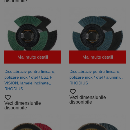
disponibile
Mai multe detalii
Mai multe detalii
Disc abraziv pentru finisare,
Disc abraziv pentru finisare,
polizare inox / otel / LSZ F
polizare inox / otel / aluminiu,
VISION, lamele inclinate,,
RHODIUS
RHODIUS
favorite_border
favorite_border
Vezi dimensiunile
disponibile
Vezi dimensiunile
disponibile