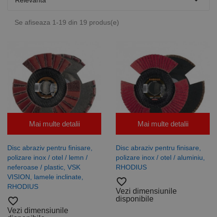

Relevanta
Se afiseaza 1-19 din 19 produs(e)
Mai multe detalii
Mai multe detalii
Disc abraziv pentru finisare,
Disc abraziv pentru finisare,
polizare inox / otel / lemn /
polizare inox / otel / aluminiu,
neferoase / plastic, VSK
RHODIUS
VISION, lamele inclinate,
favorite_border
RHODIUS
Vezi dimensiunile
disponibile
favorite_border
Vezi dimensiunile