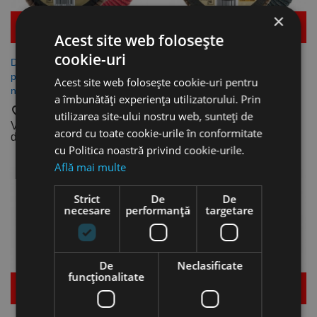
×
Mai multe detalii
Mai multe detalii
Acest site web folosește
cookie-uri
Disc abraziv pentru finisare,
Disc abraziv pentru finisare,
polizare inox / otel / lemn /
polizare inox / otel / lemn /
Acest site web folosește cookie-uri pentru
neferoase, LSK, RHODIUS
neferoase, LSZ F, lamele
a îmbunătăți experiența utilizatorului. Prin
inclinate, RHODIUS
favorite_border
utilizarea site-ului nostru web, sunteți de
favorite_border
Vezi dimensiunile
acord cu toate cookie-urile în conformitate
disponibile
Vezi dimensiunile
cu Politica noastră privind cookie-urile.
disponibile
Află mai multe
Strict
De
De
necesare
performanță
targetare
De
Neclasificate
funcţionalitate
Mai multe detalii
Mai multe detalii