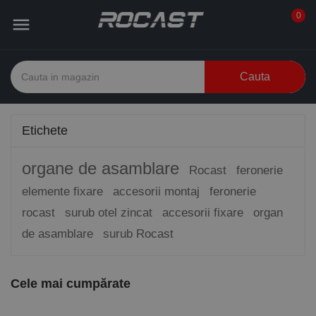
0

Cauta
Etichete
organe de asamblare
Rocast
feronerie
elemente fixare
accesorii montaj
feronerie
rocast
surub otel zincat
accesorii fixare
organ
de asamblare
surub Rocast
Cele mai cumpărate