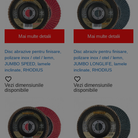
Mai multe detalii
Mai multe detalii
Disc abrazive pentru finisare,
Disc abraziv pentru finisare,
polizare inox / otel / lemn,
polizare inox / otel / lemn,
JUMBO SPEED, lamele
JUMBO LONGLIFE, lamele
inclinate, RHODIUS
inclinate, RHODIUS
favorite_border
favorite_border
Vezi dimensiunile
Vezi dimensiunile
disponibile
disponibile