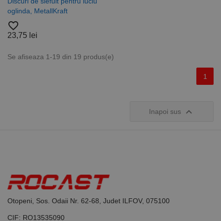
Discuri de slefuit pentru luciu
este utilizat
oglinda, MetallKraft
pentru a
calcula
favorite_border
datele
despre
23,75 lei
vizitatori,
sesiuni și
campanii
Se afiseaza 1-19 din 19 produs(e)
pentru
rapoartele
de analiză a
1
site-urilor.
_ga_DLLLWQBGGX
.rocast.ro
2 ani
Acest cookie
este folosit
de Google

Inapoi sus
Analytics
pentru a
persista
starea
sesiunii.
Otopeni, Sos. Odaii Nr. 62-68, Judet ILFOV, 075100
CIF: RO13535090