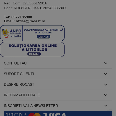
Reg. Com: J23/3561/2016
Cont: RO68BTRL04401202A03368XX
Tel:
0372135900
Email: office@rocast.ro

CONTUL TAU

SUPORT CLIENTI

DESPRE ROCAST

INFORMATII LEGALE

INSCRIETI-VA LA NEWSLETTER