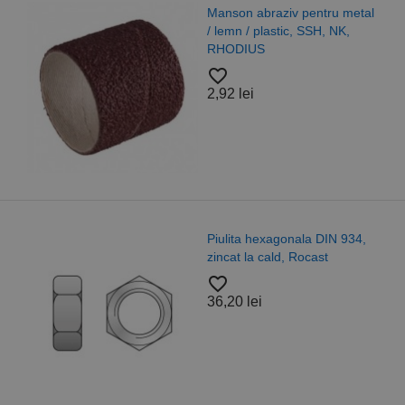
Manson abraziv pentru metal
/ lemn / plastic, SSH, NK,
RHODIUS
favorite_border
2,92 lei
Piulita hexagonala DIN 934,
zincat la cald, Rocast
favorite_border
36,20 lei