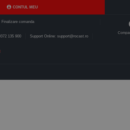

CONTUL MEU
Finalizare comanda
Compa
0372 135 900
Support Online: support@rocast.ro