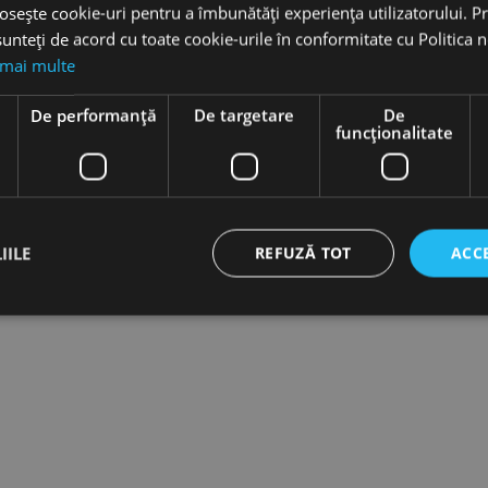
osește cookie-uri pentru a îmbunătăți experiența utilizatorului. Pri
unteți de acord cu toate cookie-urile în conformitate cu Politica 
 mai multe
e
De performanță
De targetare
De
funcţionalitate
IILE
REFUZĂ TOT
ACC
ct necesare
De performanță
De targetare
De funcţionalitate
Neclasif
cesare permit funcționalitatea principală a site-ului web, cum ar fi autentificarea utiliza
nu poate fi utilizat corect fără cookie-uri strict necesare.
Furnizor /
Expirare
Descriere
Domeniu