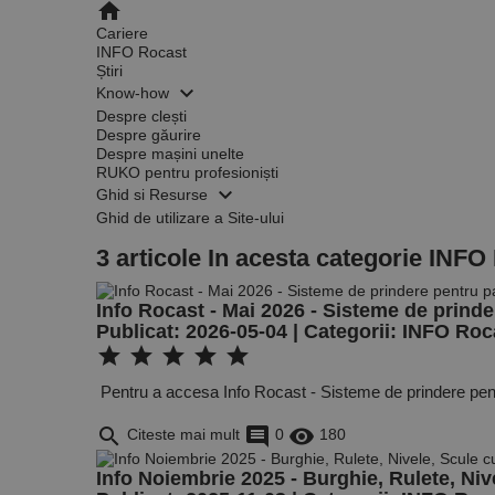
home
Cariere
INFO Rocast
Știri
keyboard_arrow_down
Know-how
Despre clești
Despre găurire
Despre mașini unelte
RUKO pentru profesioniști
keyboard_arrow_down
Ghid si Resurse
Ghid de utilizare a Site-ului
3 articole In acesta categorie INFO
Info Rocast - Mai 2026 - Sisteme de prind
Publicat: 2026-05-04 | Categorii:
INFO Roc
star
star
star
star
star
Pentru a accesa Info Rocast - Sisteme de prindere pentr
search
comment
remove_red_eye
Citeste mai mult
0
180
Info Noiembrie 2025 - Burghie, Rulete, Niv