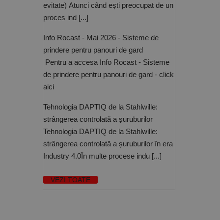
evitate) Atunci când ești preocupat de un
CookieScriptConse
proces ind [...]
PHPSESSID
Info Rocast - Mai 2026 - Sisteme de
prindere pentru panouri de gard
Pentru a accesa Info Rocast - Sisteme
de prindere pentru panouri de gard - click
aici
Nume
Tehnologia DAPTIQ de la Stahlwille:
PrestaShop-[abcdef
Nume
Furnizor /
Nume
strângerea controlată a șuruburilor
Domeniu
sib_cuid
Tehnologia DAPTIQ de la Stahlwille:
_ga
uuid
MediaMat
sibautoma
strângerea controlată a șuruburilor în era
Industry 4.0În multe procese indu [...]
VEZI TOATE
_ga_DLLLWQBGGX