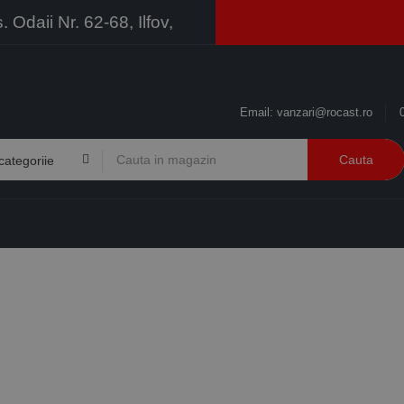
Odaii Nr. 62-68, Ilfov,
Email:
vanzari@rocast.ro
Cauta
BRANDURI
CONTACT
RESURSE
BUSINESS