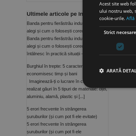
Acest site web fol
ului nostru web, s
Ultimele articole pe Info Center
cookie-urile.
Află
Banda pentru fierăstrău industrial: cum o
alegi și cum o folosești corect?
Strict necesar
Banda pentru fierăstrău industrial: cum o
alegi și cum o folosești corect? Se
întâlnesc în practică situații – și n [...]
Burghiul în trepte: 5 caracteristici care îți
ARATĂ DETAL
economisesc timp și bani
Imaginează-ți o lucrare în care ai de
realizat găuri în 5 tipuri de materiale: oțel,
aluminiu, alamă, plastic și [...]
Stri
5 erori frecvente în strângerea
Cookie-urile strict ne
șuruburilor (și cum pot fi ele evitate)
contului. Site-ul web 
5 erori frecvente în strângerea
Nume
șuruburilor (și cum pot fi ele