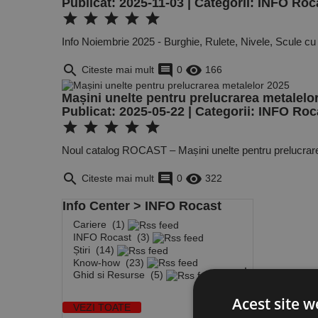
Publicat: 2025-11-03 | Categorii:
INFO Roc
star
star
star
star
star
Info Noiembrie 2025 - Burghie, Rulete, Nivele, Scule cu
search
comment
remove_red_eye
Citeste mai mult
0
166
Mașini unelte pentru prelucrarea metalelo
Publicat: 2025-05-22 | Categorii:
INFO Roc
star
star
star
star
star
Noul catalog ROCAST – Mașini unelte pentru prelucrar
search
comment
remove_red_eye
Citeste mai mult
0
322
Info Center
> INFO Rocast
Cariere
(1)
INFO Rocast
(3)
Știri
(14)
Know-how
(23)

Ghid si Resurse
(5)

Acest site w
VEZI TOATE