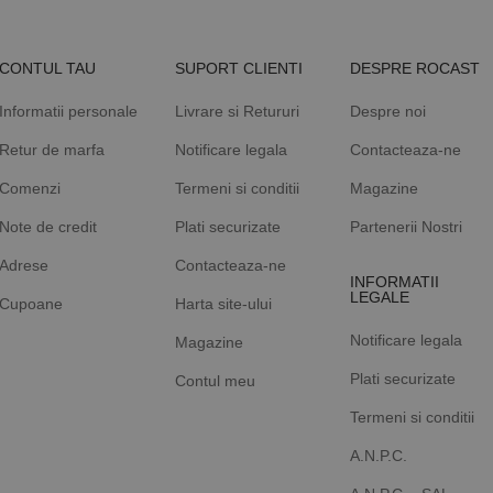
CONTUL TAU
SUPORT CLIENTI
DESPRE ROCAST
Informatii personale
Livrare si Retururi
Despre noi
Retur de marfa
Notificare legala
Contacteaza-ne
Comenzi
Termeni si conditii
Magazine
Note de credit
Plati securizate
Partenerii Nostri
Adrese
Contacteaza-ne
INFORMATII
LEGALE
Cupoane
Harta site-ului
Notificare legala
Magazine
Plati securizate
Contul meu
Termeni si conditii
A.N.P.C.