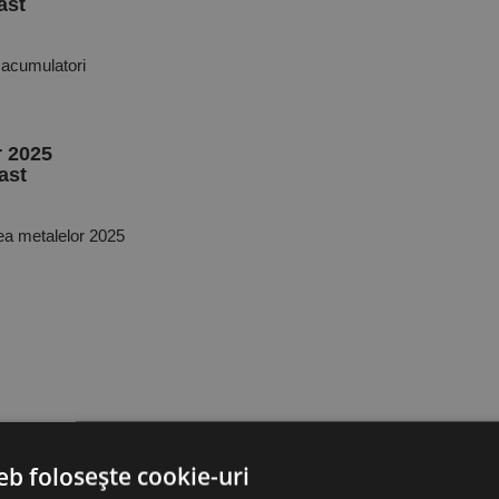
ast
 acumulatori
r 2025
ast
ea metalelor 2025
eb folosește cookie-uri