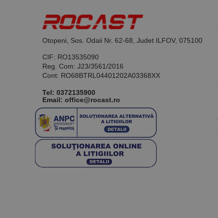
Otopeni, Sos. Odaii Nr. 62-68, Judet ILFOV, 075100
CIF: RO13535090
Reg. Com: J23/3561/2016
Cont: RO68BTRL04401202A03368XX
Tel:
0372135900
Email: office@rocast.ro