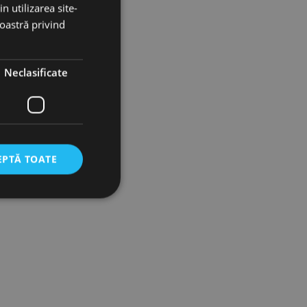
n utilizarea site-
noastră privind
Neclasificate
EPTĂ TOATE
icate
torului și gestionarea