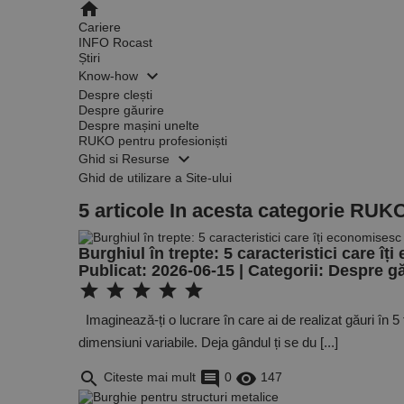
home
Cariere
INFO Rocast
Știri
keyboard_arrow_down
Know-how
Despre clești
Despre găurire
Despre mașini unelte
RUKO pentru profesioniști
keyboard_arrow_down
Ghid si Resurse
Ghid de utilizare a Site-ului
5 articole In acesta categorie RUKO
Burghiul în trepte: 5 caracteristici care îț
Publicat: 2026-06-15 | Categorii:
Despre gă
star
star
star
star
star
Imaginează-ți o lucrare în care ai de realizat găuri în 5 t
dimensiuni variabile. Deja gândul ți se du [...]
search
comment
remove_red_eye
Citeste mai mult
0
147