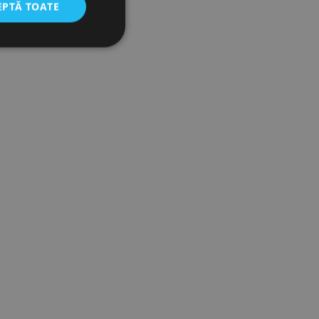
EPTĂ TOATE
icate
torului și gestionarea
com pentru a aminti
orilor. Este necesar
corect.
cesta este un
ea variabilelor de
măr generat
 site-ului, dar un bun
 utilizator între
Descriere