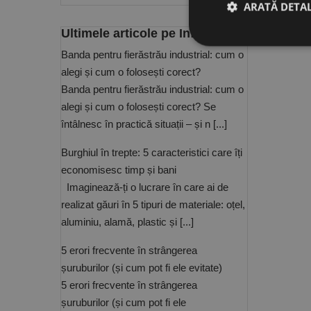
ARATĂ DETAL
Ultimele articole pe Info Center
Banda pentru fierăstrău industrial: cum o
alegi și cum o folosești corect?
Stri
Banda pentru fierăstrău industrial: cum o
Cookie-urile strict ne
alegi și cum o folosești corect? Se
contului. Site-ul web 
întâlnesc în practică situații – și n [...]
Nume
Burghiul în trepte: 5 caracteristici care îți
CookieScriptConse
economisesc timp și bani
Imaginează-ți o lucrare în care ai de
PHPSESSID
realizat găuri în 5 tipuri de materiale: oțel,
aluminiu, alamă, plastic și [...]
5 erori frecvente în strângerea
șuruburilor (și cum pot fi ele evitate)
5 erori frecvente în strângerea
Nume
șuruburilor (și cum pot fi ele