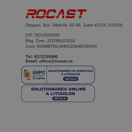
Otopeni, Sos. Odaii Nr. 62-68, Judet ILFOV, 075100
CIF: RO13535090
Reg. Com: J23/3561/2016
Cont: RO68BTRL04401202A03368XX
Tel:
0372135900
Email: office@rocast.ro