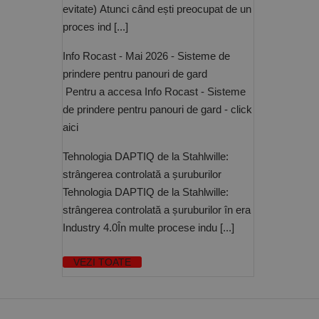
PrestaShop-[abcdef
Nume
Furnizor /
evitate) Atunci când ești preocupat de un
Nume
Domeniu
sib_cuid
proces ind [...]
_ga
uuid
MediaMat
sibautoma
Info Rocast - Mai 2026 - Sisteme de
prindere pentru panouri de gard
Pentru a accesa Info Rocast - Sisteme
_ga_DLLLWQBGGX
de prindere pentru panouri de gard - click
aici
Tehnologia DAPTIQ de la Stahlwille:
strângerea controlată a șuruburilor
Tehnologia DAPTIQ de la Stahlwille:
strângerea controlată a șuruburilor în era
Industry 4.0În multe procese indu [...]
VEZI TOATE