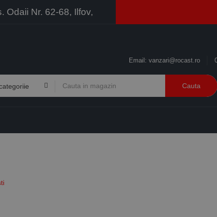
Odaii Nr. 62-68, Ilfov,
Email:
vanzari@rocast.ro
Cauta
BRANDURI
CONTACT
RESURSE
BUSINESS
ti