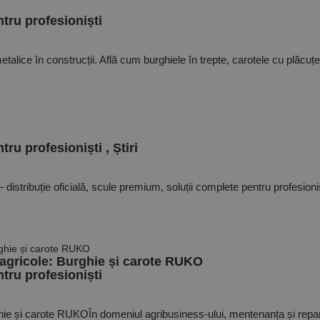
ru profesioniști
alice în construcții. Află cum burghiele în trepte, carotele cu plăcuț
ru profesioniști
,
Știri
buție oficială, scule premium, soluții complete pentru profesioniști
or agricole: Burghie și carote RUKO
ru profesioniști
urghie și carote RUKOÎn domeniul agribusiness-ului, mentenanța și repara