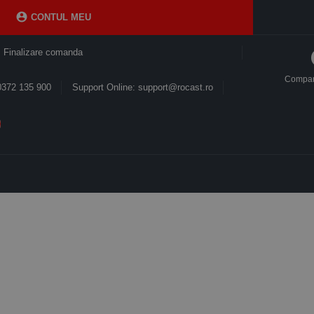

CONTUL MEU
Finalizare comanda
Compa
0372 135 900
Support Online: support@rocast.ro