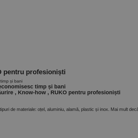
 pentru profesioniști
i economisesc timp și bani
urire
,
Know-how
,
RUKO pentru profesioniști
ipuri de materiale: oțel, aluminiu, alamă, plastic și inox. Mai mult decâ