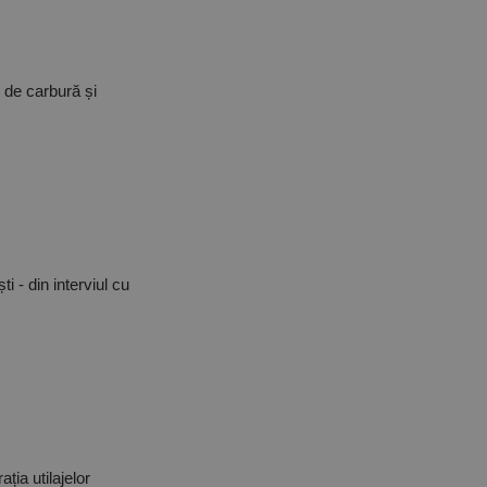
e de carbură și
 - din interviul cu
ția utilajelor