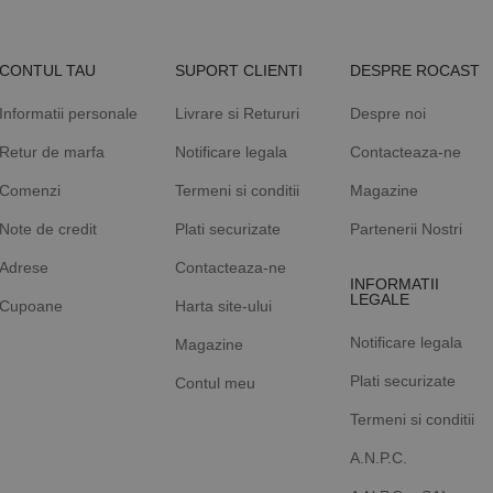
CONTUL TAU
SUPORT CLIENTI
DESPRE ROCAST
Informatii personale
Livrare si Retururi
Despre noi
Retur de marfa
Notificare legala
Contacteaza-ne
Comenzi
Termeni si conditii
Magazine
Note de credit
Plati securizate
Partenerii Nostri
Adrese
Contacteaza-ne
INFORMATII
LEGALE
Cupoane
Harta site-ului
Notificare legala
Magazine
Plati securizate
Contul meu
Termeni si conditii
A.N.P.C.