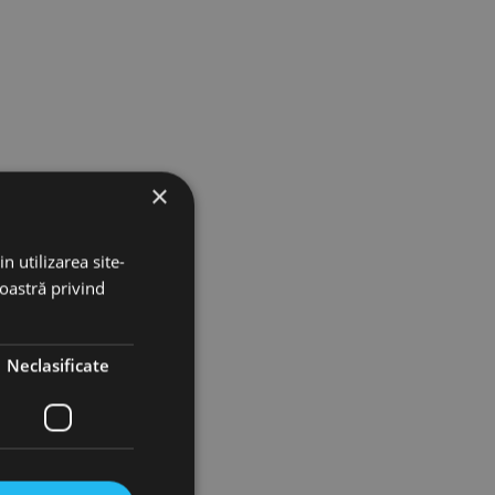
atea burghielor
×
n utilizarea site-
noastră privind
Neclasificate