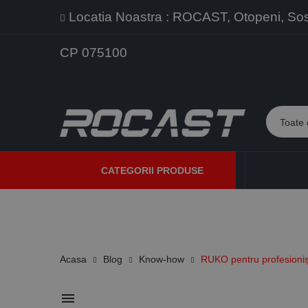
Locatia Noastra : ROCAST, Otopeni, Sos. 
CP 075100
CATEGORII PRODUSE
PROMOTII
PRODUSE NOI
PROGRAME DE VANZARE
Acasa
Blog
Know-how
RUKO pentru profesioniș
menu