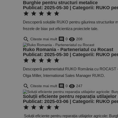
Burghie pentru structuri metalice
Publicat: 2025-05-30 | Categorii:
RUKO pent
star
star
star
star
star
Descoperă soluțiile RUKO pentru găurirea structurilor met
frezele de biax pot eficientiza proiectele tale.
search
comment
remove_red_eye
Citeste mai mult
0
208
Ruko Romania - Parteneriatul cu Rocast
Publicat: 2025-05-30 | Categorii:
RUKO pent
star
star
star
star
star
Descoperă parteneriatul RUKO România cu ROCAST – distri
Olga Miller, International Sales Manager RUKO.
search
comment
remove_red_eye
Citeste mai mult
0
247
Soluții eficiente pentru reparația utilajel
Publicat: 2025-03-06 | Categorii:
RUKO pent
star
star
star
star
star
Soluții eficiente pentru reparația utilajelor agricole: B