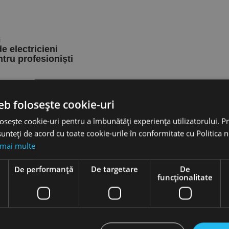
de electricieni
ru profesioniști
e RUKO, alegerea Ideală pentru electricieni De ce este importantă calit
eb folosește cookie-uri
osește cookie-uri pentru a îmbunătăți experiența utilizatorului. Pri
unteți de acord cu toate cookie-urile în conformitate cu Politica 
 mai multe
e
De performanță
De targetare
De
funcţionalitate