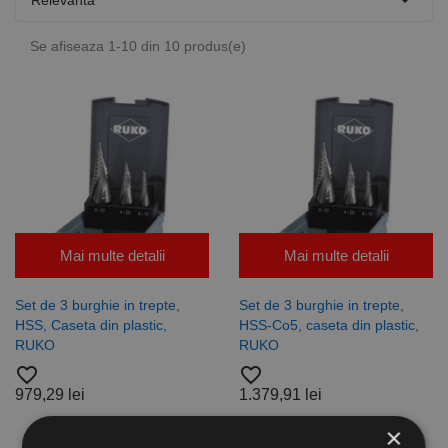

Relevanta
Se afiseaza 1-10 din 10 produs(e)
Mai multe detalii
Mai multe detalii
Set de 3 burghie in trepte,
Set de 3 burghie in trepte,
HSS, Caseta din plastic,
HSS-Co5, caseta din plastic,
RUKO
RUKO
favorite_border
favorite_border
979,29 lei
1.379,91 lei
×