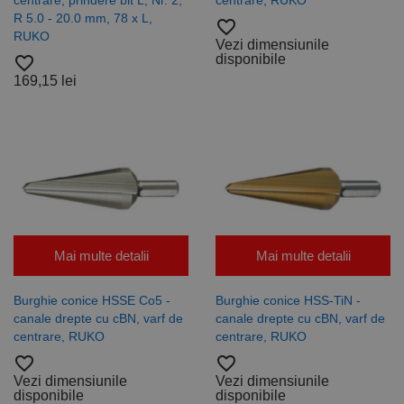
centrare, prindere bit L, Nr. 2,
centrare, RUKO
Cookie-
R 5.0 - 20.0 mm, 78 x L,
Script.com
favorite_border
pentru a
RUKO
Vezi dimensiunile
aminti
preferințele
disponibile
favorite_border
de
169,15 lei
consimțământ
ale cookie-
urilor
vizitatorilor.
Este necesar
ca bannerul
cookie
Cookie-
Script.com să
funcționeze
corect.
Google
Privacy Policy
PHPSESSID
65 ani 8
Cookie
PHP.net
luni
generat de
www.rocast.ro
Mai multe detalii
Mai multe detalii
aplicații
bazate pe
limbajul PHP.
Acesta este un
Burghie conice HSSE Co5 -
Burghie conice HSS-TiN -
identificator
canale drepte cu cBN, varf de
canale drepte cu cBN, varf de
de scop
centrare, RUKO
centrare, RUKO
general
utilizat pentru
favorite_border
favorite_border
menținerea
variabilelor de
Vezi dimensiunile
Vezi dimensiunile
sesiune ale
disponibile
disponibile
utilizatorului.