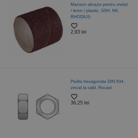
Manson abraziv pentru metal
/ lemn / plastic, SSH, NK,
RHODIUS
favorite_border
2,93 lei
Piulita hexagonala DIN 934,
zincat la cald, Rocast
favorite_border
36,25 lei