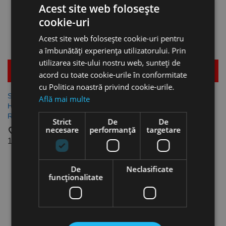
Acest site web folosește
cookie-uri
Acest site web folosește cookie-uri pentru
a îmbunătăți experiența utilizatorului. Prin
utilizarea site-ului nostru web, sunteți de
Mai multe detalii
Mai multe detalii
acord cu toate cookie-urile în conformitate
cu Politica noastră privind cookie-urile.
Set de 3 burghie in trepte,
Set de 3 burghie in trepte,
Află mai multe
HSS - TiN, Caseta din plastic,
HSS - TiAlN, Caseta din
RUKO
plastic, RUKO
Strict
De
De
necesare
performanță
targetare
favorite_border
favorite_border
1.672,43 lei
1.672,43 lei
De
Neclasificate
funcţionalitate