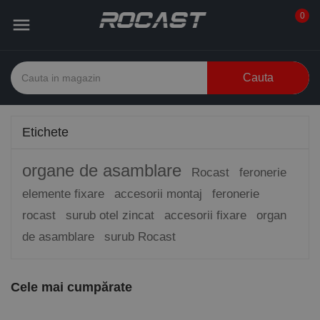
0

Cauta
Etichete
organe de asamblare
Rocast
feronerie
elemente fixare
accesorii montaj
feronerie
rocast
surub otel zincat
accesorii fixare
organ
de asamblare
surub Rocast
Cele mai cumpărate