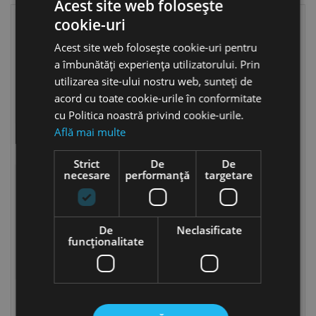
Acest site web folosește
cookie-uri
Acest site web folosește cookie-uri pentru
a îmbunătăți experiența utilizatorului. Prin
utilizarea site-ului nostru web, sunteți de
acord cu toate cookie-urile în conformitate
cu Politica noastră privind cookie-urile.
Află mai multe
Bride pentru fixare
Cleme pentru fixare
panouri gard
panouri gard
Strict
De
De
necesare
performanță
targetare
De
Neclasificate
funcţionalitate
Suruburi pentru gard
Stalpi garduri