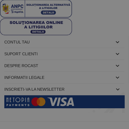
În mod
normal, este
un număr
generat
aleatoriu,
modul în care
este utilizat
poate fi
specific site-
ului, dar un
bun exemplu

CONTUL TAU
este
menținerea
stării de

SUPORT CLIENTI
conectare
pentru un
utilizator între

DESPRE ROCAST
pagini.

INFORMATII LEGALE

INSCRIETI-VA LA NEWSLETTER
Furnizor /
Nume
Expirare
Descriere
Domeniu
Furnizor
PrestaShop-
.www.rocast.ro
11 ani 5
Nume
Furnizor /
/
Expirare
Descriere
Nume
Expirare
Descriere
[abcdef0123456789]
luni
Domeniu
Domeniu
{32}
_ga
uuid
6 luni 1
2 ani
Acest
Acest nume
MediaMath Inc.
Google
sib_cuid
.www.rocast.ro
6 luni 1
zi
cookie este
de cookie
sibautomation.com
LLC
zi