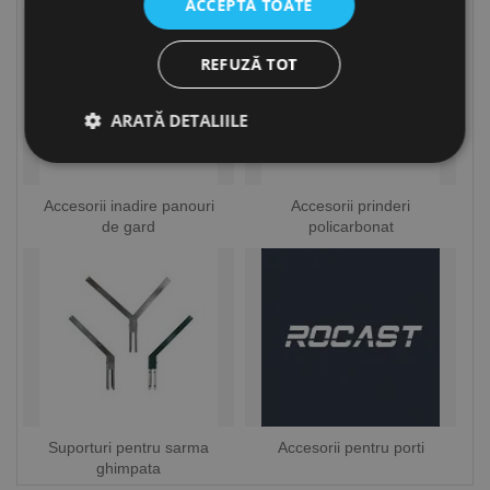
ACCEPTĂ TOATE
REFUZĂ TOT
ARATĂ DETALIILE
Accesorii inadire panouri
Accesorii prinderi
Strict necesare
De performanță
de gard
policarbonat
De targetare
De funcţionalitate
Neclasificate
Cookie-urile strict necesare permit funcționalitatea
principală a site-ului web, cum ar fi autentificarea
utilizatorului și gestionarea contului. Site-ul web nu
poate fi utilizat corect fără cookie-uri strict necesare.
Furnizor /
Nume
Expirare
Descriere
Domeniu
CookieScriptConsent
1 lună
Acest cookie
CookieScript
Suporturi pentru sarma
Accesorii pentru porti
este utilizat
www.rocast.ro
ghimpata
de serviciul
Cookie-