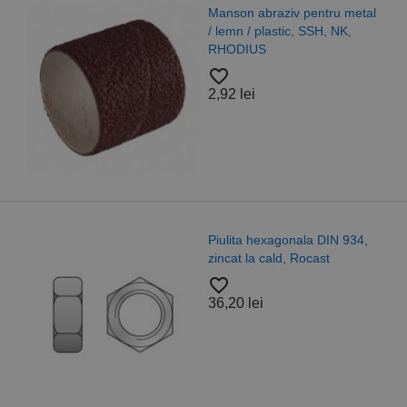
Manson abraziv pentru metal
/ lemn / plastic, SSH, NK,
RHODIUS
favorite_border
2,92 lei
Piulita hexagonala DIN 934,
zincat la cald, Rocast
favorite_border
36,20 lei