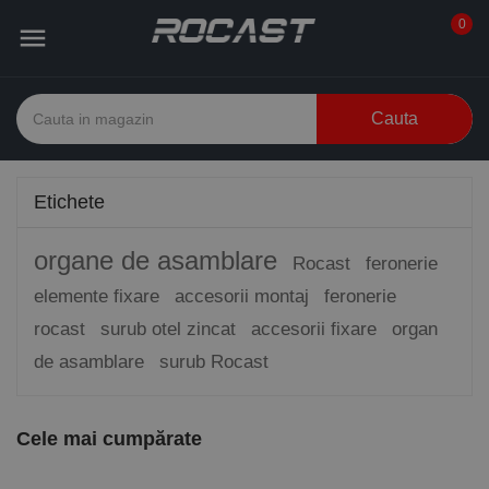
0

Cauta
Etichete
organe de asamblare
Rocast
feronerie
elemente fixare
accesorii montaj
feronerie
rocast
surub otel zincat
accesorii fixare
organ
de asamblare
surub Rocast
Cele mai cumpărate