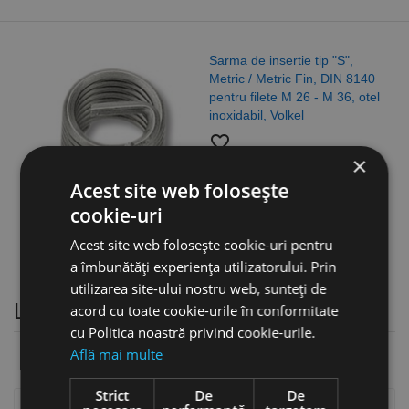
Sarma de insertie tip "S",
Metric / Metric Fin, DIN 8140
pentru filete M 26 - M 36, otel
inoxidabil, Volkel
favorite_border
×
3,93 lei
Acest site web folosește
cookie-uri
Acest site web folosește cookie-uri pentru
a îmbunătăți experiența utilizatorului. Prin
utilizarea site-ului nostru web, sunteți de
Limitatoare
acord cu toate cookie-urile în conformitate
cu Politica noastră privind cookie-urile.
Află mai multe
Strict
De
De