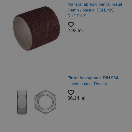
Manson abraziv pentru metal
/ lemn / plastic, SSH, NK,
RHODIUS
favorite_border
2,92 lei
Piulita hexagonala DIN 934,
zincat la cald, Rocast
favorite_border
36,14 lei