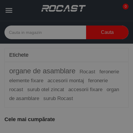
0

Cauta
Etichete
organe de asamblare
Rocast
feronerie
elemente fixare
accesorii montaj
feronerie
rocast
surub otel zincat
accesorii fixare
organ
de asamblare
surub Rocast
Cele mai cumpărate