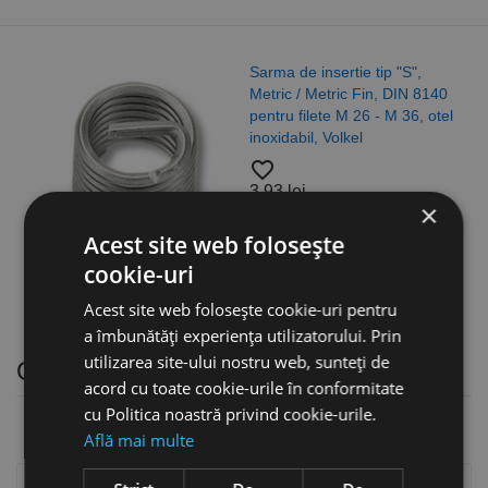
Sarma de insertie tip "S",
Metric / Metric Fin, DIN 8140
pentru filete M 26 - M 36, otel
inoxidabil, Volkel
favorite_border
3,93 lei
×
Acest site web folosește
cookie-uri
Acest site web folosește cookie-uri pentru
a îmbunătăți experiența utilizatorului. Prin
utilizarea site-ului nostru web, sunteți de
Opritoare
acord cu toate cookie-urile în conformitate
cu Politica noastră privind cookie-urile.
Află mai multe