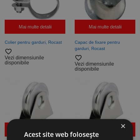
Mai multe detalii
Mai multe detalii
Colier pentru garduri, Rocast
Capac de fixare pentru
garduri, Rocast
favorite_border
favorite_border
Vezi dimensiunile
disponibile
Vezi dimensiunile
disponibile
×
Mai multe detalii
Mai multe detalii
Acest site web folosește