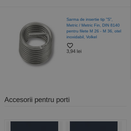
Saiba plata forma "
p "S",
125 ISO 7089, otel,
 DIN 8140
A4/A2, Alama, Nylo
M 36, otel
favorite_border
37,52 lei
Accesorii pentru porti