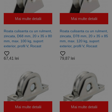
un număr
generat
aleatoriu,
modul în care
este utilizat
poate fi
Mai multe detalii
Mai multe detalii
specific site-
ului, dar un
bun exemplu
Roata culisanta cu un rulment,
Roata culisanta cu un rulment,
este
menținerea
zincata, D68 mm, 20 x 35 x 80
zincata, D78 mm, 20 x 35 x 85
stării de
mm, max. 100 kg, suport
mm, max. 120 kg, suport
conectare
exterior, profil V, Rocast
exterior, profil V, Rocast
pentru un
utilizator între
favorite_border
favorite_border
pagini.
67,41 lei
79,87 lei
Furnizor /
Nume
Expirare
Descriere
Domeniu
Furnizor
PrestaShop-
.www.rocast.ro
11 ani 5
Nume
Furnizor /
/
Expirare
Descriere
Nume
Expirare
Descriere
[abcdef0123456789]
luni
Domeniu
Domeniu
{32}
_ga
uuid
6 luni 1
2 ani
Acest
Acest nume
MediaMath Inc.
Google
sib_cuid
.www.rocast.ro
6 luni 1
zi
cookie este
de cookie
sibautomation.com
LLC
zi
utilizat
este asociat
Mai multe detalii
Mai multe detalii
.rocast.ro
pentru a
cu Google