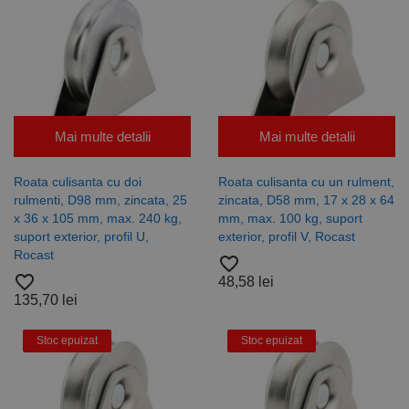
pentru a
aminti
preferințele
de
consimțământ
ale cookie-
urilor
vizitatorilor.
Este necesar
ca bannerul
cookie
Mai multe detalii
Mai multe detalii
Cookie-
Script.com să
funcționeze
corect.
Roata culisanta cu doi
Roata culisanta cu un rulment,
Google
rulmenti, D98 mm, zincata, 25
zincata, D58 mm, 17 x 28 x 64
Privacy Policy
PHPSESSID
65 ani 8
Cookie
PHP.net
x 36 x 105 mm, max. 240 kg,
mm, max. 100 kg, suport
luni
generat de
www.rocast.ro
aplicații
suport exterior, profil U,
exterior, profil V, Rocast
bazate pe
Rocast
limbajul PHP.
favorite_border
Acesta este un
favorite_border
48,58 lei
identificator
de scop
135,70 lei
general
utilizat pentru
menținerea
Stoc epuizat
Stoc epuizat
variabilelor de
sesiune ale
utilizatorului.
În mod
normal, este