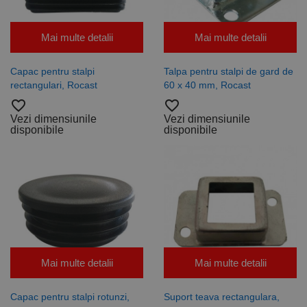
Mai multe detalii
Mai multe detalii
Capac pentru stalpi
Talpa pentru stalpi de gard de
rectangulari, Rocast
60 x 40 mm, Rocast
favorite_border
favorite_border
Vezi dimensiunile
Vezi dimensiunile
disponibile
disponibile
Mai multe detalii
Mai multe detalii
Capac pentru stalpi rotunzi,
Suport teava rectangulara,