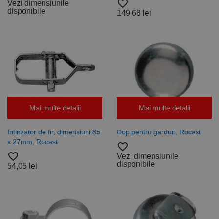
favorite_border
Vezi dimensiunile
disponibile
149,68 lei
Mai multe detalii
Mai multe detalii
Intinzator de fir, dimensiuni 85
Dop pentru garduri, Rocast
x 27mm, Rocast
favorite_border
favorite_border
Vezi dimensiunile
disponibile
54,05 lei