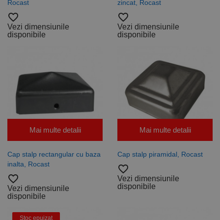
Rocast
zincat, Rocast
favorite_border
favorite_border
Vezi dimensiunile
Vezi dimensiunile
disponibile
disponibile
Mai multe detalii
Mai multe detalii
Cap stalp rectangular cu baza
Cap stalp piramidal, Rocast
inalta, Rocast
favorite_border
favorite_border
Vezi dimensiunile
disponibile
Vezi dimensiunile
disponibile
Stoc epuizat