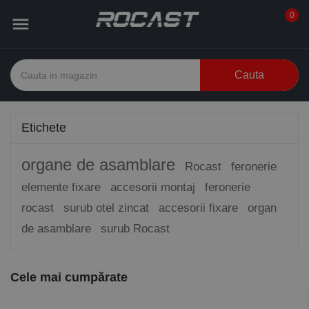
0

Cauta
Etichete
organe de asamblare
Rocast
feronerie
elemente fixare
accesorii montaj
feronerie
rocast
surub otel zincat
accesorii fixare
organ
de asamblare
surub Rocast
Cele mai cumpărate