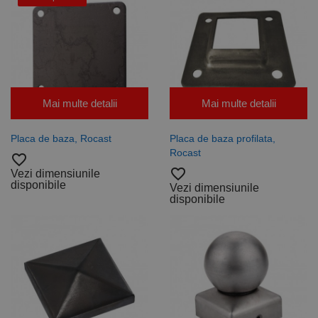
Mai multe detalii
Mai multe detalii
Placa de baza, Rocast
Placa de baza profilata,
Rocast
favorite_border
favorite_border
Vezi dimensiunile
disponibile
Vezi dimensiunile
disponibile