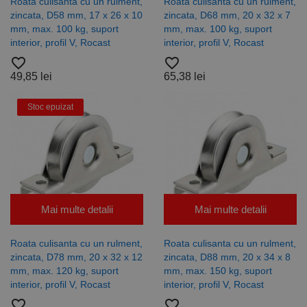
Roata culisanta cu un rulment,
Roata culisanta cu un rulment,
zincata, D58 mm, 17 x 26 x 10
zincata, D68 mm, 20 x 32 x 7
mm, max. 100 kg, suport
mm, max. 100 kg, suport
interior, profil V, Rocast
interior, profil V, Rocast
favorite_border
favorite_border
49,85 lei
65,38 lei
Stoc epuizat
Mai multe detalii
Mai multe detalii
Roata culisanta cu un rulment,
Roata culisanta cu un rulment,
zincata, D78 mm, 20 x 32 x 12
zincata, D88 mm, 20 x 34 x 8
mm, max. 120 kg, suport
mm, max. 150 kg, suport
interior, profil V, Rocast
interior, profil V, Rocast
favorite_border
favorite_border