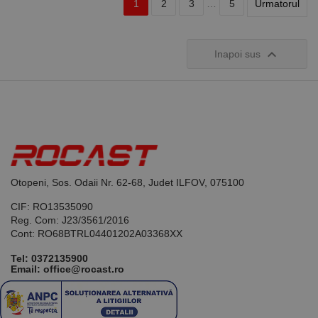
1
2
3
…
5
Urmatorul

Inapoi sus
Otopeni, Sos. Odaii Nr. 62-68, Judet ILFOV, 075100
CIF: RO13535090
Reg. Com: J23/3561/2016
Cont: RO68BTRL04401202A03368XX
Tel:
0372135900
Email: office@rocast.ro