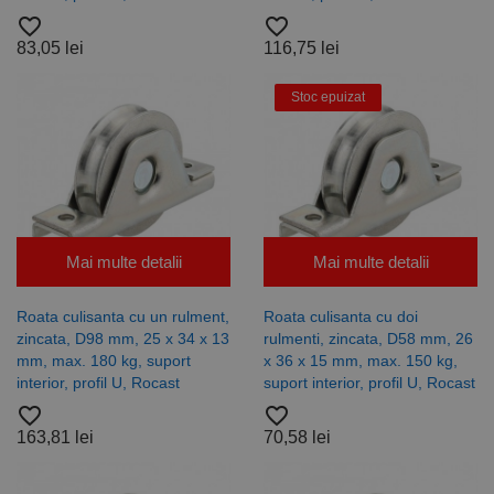
vizitatori,
favorite_border
favorite_border
sesiuni și
campanii
83,05 lei
116,75 lei
pentru
rapoartele
de analiză a
Stoc epuizat
site-urilor.
_ga_DLLLWQBGGX
.rocast.ro
2 ani
Acest cookie
este folosit
de Google
Analytics
pentru a
persista
starea
sesiunii.
Mai multe detalii
Mai multe detalii
Roata culisanta cu un rulment,
Roata culisanta cu doi
zincata, D98 mm, 25 x 34 x 13
rulmenti, zincata, D58 mm, 26
mm, max. 180 kg, suport
x 36 x 15 mm, max. 150 kg,
interior, profil U, Rocast
suport interior, profil U, Rocast
favorite_border
favorite_border
163,81 lei
70,58 lei