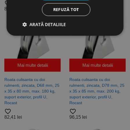
favorite_border
favorite_border
81,77 lei
66,01 lei
REFUZĂ TOT
Stoc epuizat
ARATĂ DETALIILE
Strict necesare
De performanță
De targetare
De funcţionalitate
Neclasificate
Mai multe detalii
Mai multe detalii
Cookie-urile strict necesare permit funcționalitatea
principală a site-ului web, cum ar fi autentificarea
Roata culisanta cu doi
Roata culisanta cu doi
utilizatorului și gestionarea contului. Site-ul web nu
rulmenti, zincata, D68 mm, 25
rulmenti, zincata, D78 mm, 25
poate fi utilizat corect fără cookie-uri strict necesare.
x 35 x 80 mm, max. 180 kg,
x 35 x 85 mm, max. 200 kg,
suport exterior, profil U,
suport exterior, profil U,
Furnizor /
Nume
Expirare
Descriere
Domeniu
Rocast
Rocast
favorite_border
CookieScriptConsent
favorite_border
1 lună
Acest cookie
CookieScript
este utilizat
www.rocast.ro
82,41 lei
96,15 lei
de serviciul
Cookie-
Script.com