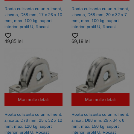
optimiza
Universal
relevanța
Analytics -
Roata culisanta cu un rulment,
Roata culisanta cu un rulment,
publicitară
care este o
prin
actualizare
zincata, D58 mm, 17 x 26 x 10
zincata, D68 mm, 20 x 32 x 7
colectarea
semnificativă
mm, max. 100 kg, suport
mm, max. 100 kg, suport
datelor
a serviciului
interior, profil U, Rocast
interior, profil U, Rocast
vizitatorilor
de analiză
de pe mai
Google cel
favorite_border
favorite_border
multe site-
mai frecvent
uri web -
utilizat. Acest
49,85 lei
69,19 lei
acest
cookie este
schimb de
utilizat
date
pentru a
privind
distinge
vizitatorii
utilizatorii
este
unici prin
furnizat în
atribuirea
mod
unui număr
normal de
generat
un centru
aleatoriu ca
de date
identificator
terță parte
de client.
sau de un
Este inclus în
schimb de
fiecare
Mai multe detalii
Mai multe detalii
anunțuri.
solicitare de
pagină dintr-
un site și
Roata culisanta cu un rulment,
Roata culisanta cu un rulment,
este utilizat
pentru a
zincata, D78 mm, 25 x 32 x 12
zincat, D88 mm, 25 x 34 x 8
calcula
mm, max. 120 kg, suport
mm, max. 150 kg, suport
datele
despre
interior, profil U, Rocast
interior, profil U, Rocast