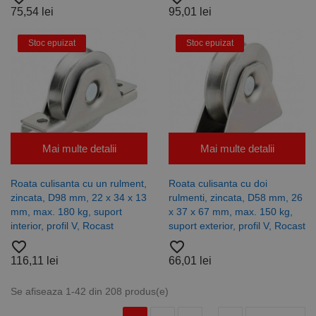
75,54 lei
95,01 lei
Stoc epuizat
Stoc epuizat
Mai multe detalii
Mai multe detalii
Roata culisanta cu un rulment,
Roata culisanta cu doi
zincata, D98 mm, 22 x 34 x 13
rulmenti, zincata, D58 mm, 26
mm, max. 180 kg, suport
x 37 x 67 mm, max. 150 kg,
interior, profil V, Rocast
suport exterior, profil V, Rocast
favorite_border
favorite_border
116,11 lei
66,01 lei
Se afiseaza 1-42 din 208 produs(e)