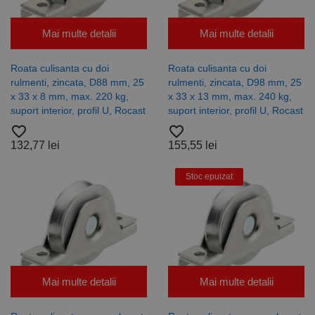
Mai multe detalii
Mai multe detalii
Roata culisanta cu doi
Roata culisanta cu doi
rulmenti, zincata, D88 mm, 25
rulmenti, zincata, D98 mm, 25
x 33 x 8 mm, max. 220 kg,
x 33 x 13 mm, max. 240 kg,
suport interior, profil U, Rocast
suport interior, profil U, Rocast
favorite_border
favorite_border
132,77 lei
155,55 lei
Stoc epuizat
Mai multe detalii
Mai multe detalii