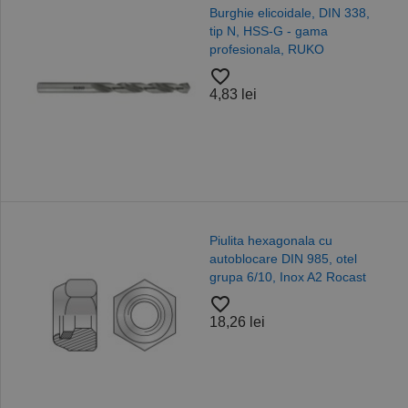
Burghie elicoidale, DIN 338,
tip N, HSS-G - gama
profesionala, RUKO
favorite_border
4,83 lei
Piulita hexagonala cu
autoblocare DIN 985, otel
grupa 6/10, Inox A2 Rocast
favorite_border
18,26 lei