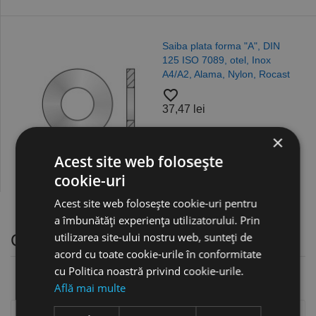
Saiba plata forma "A", DIN
125 ISO 7089, otel, Inox
A4/A2, Alama, Nylon, Rocast
favorite_border
37,47 lei
×
Acest site web folosește
cookie-uri
Acest site web folosește cookie-uri pentru
a îmbunătăți experiența utilizatorului. Prin
utilizarea site-ului nostru web, sunteți de
Clipsuri, antracit, RAL 7016
acord cu toate cookie-urile în conformitate
cu Politica noastră privind cookie-urile.
Află mai multe