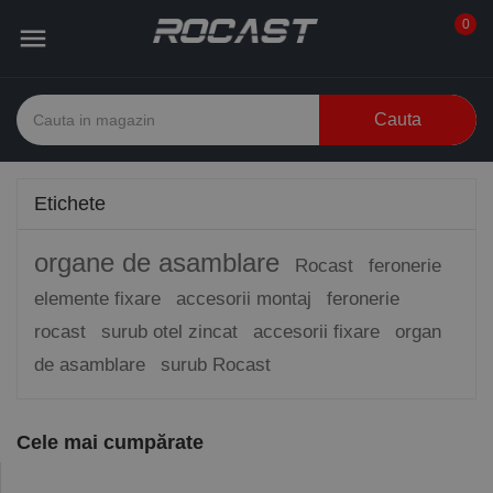
0

Cauta
Etichete
organe de asamblare
Rocast
feronerie
elemente fixare
accesorii montaj
feronerie
rocast
surub otel zincat
accesorii fixare
organ
de asamblare
surub Rocast
Cele mai cumpărate