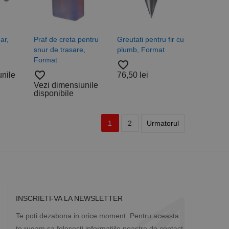
ar,
Praf de creta pentru
Greutati pentru fir cu
snur de trasare,
plumb, Format
Format
favorite_border
favorite_border
unile
76,50 lei
Vezi dimensiunile
disponibile
1
2
Urmatorul
INSCRIETI-VA LA NEWSLETTER
Te poti dezabona in orice moment. Pentru aceasta
te rugam sa folosesti informatiile noastre de contact