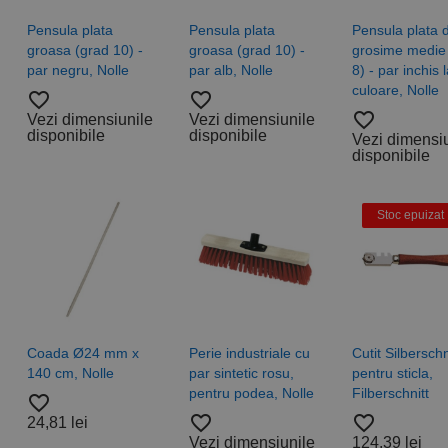
Pensula plata
Pensula plata
Pensula plata 
groasa (grad 10) -
groasa (grad 10) -
grosime medie
par negru, Nolle
par alb, Nolle
8) - par inchis 
culoare, Nolle
favorite_border
favorite_border
favorite_border
Vezi dimensiunile
Vezi dimensiunile
disponibile
disponibile
Vezi dimensi
disponibile
Stoc epuizat
Coada Ø24 mm x
Perie industriale cu
Cutit Silberschn
140 cm, Nolle
par sintetic rosu,
pentru sticla,
pentru podea, Nolle
Filberschnitt
favorite_border
favorite_border
favorite_border
24,81 lei
Vezi dimensiunile
124,39 lei