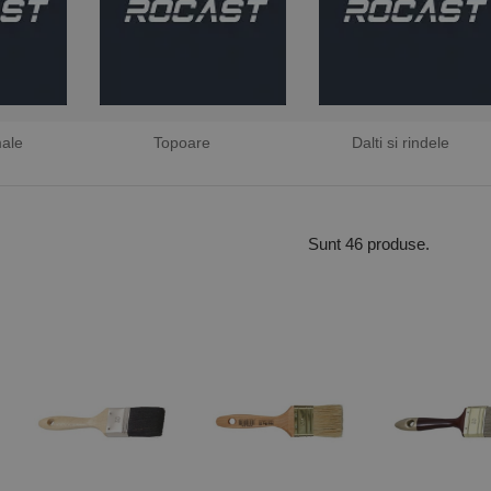
male
Topoare
Dalti si rindele
Sunt 46 produse.