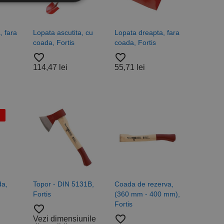
icate
, fara
Lopata ascutita, cu
Lopata dreapta, fara
torului și gestionarea
coada, Fortis
coada, Fortis
favorite_border
favorite_border
114,47 lei
55,71 lei
com pentru a aminti
orilor. Este necesar
corect.
cesta este un
ea variabilelor de
măr generat
 site-ului, dar un bun
 utilizator între
Descriere
a,
Topor - DIN 5131B,
Coada de rezerva,
Fortis
(360 mm - 400 mm),
Fortis
favorite_border
favorite_border
Vezi dimensiunile
ă prin colectarea
ics - care este o