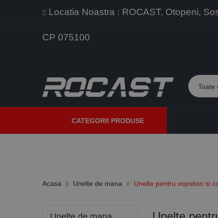
Locatia Noastra : ROCAST, Otopeni, Sos. 
CP 075100
CATEGORII PRODUSE
PROMOTII
PRODUSE NOI
PROGRAME DE VANZARE
Acasa
Unelte de mana
Unelte pentru vopsitori si c
Unelte pentru
Unelte de mana