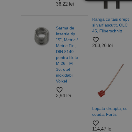
6/10,
36,22 lei
A2 R
Stri
favorite_border
Ranga cu tais drept
18,2
Cookie-urile strict ne
si varf ascutit, OLC
Sarma de
contului. Site-ul web 
45, Filberschnitt
insertie tip
favorite_border
"S", Metric /
Nume
263,26 lei
Metric Fin,
Saib
CookieScriptConse
DIN 8140
forma
pentru filete
DIN 
M 26 - M
ISO 
PHPSESSID
36, otel
otel,
inoxidabil,
A4/A
Volkel
Alam
Nylo
favorite_border
Roca
3,94 lei
favorite_border
Nume
37,4
Lopata dreapta, cu
coada, Fortis
PrestaShop-[abcdef
Nume
Furnizor /
Nume
Domeniu
favorite_border
sib_cuid
114,47 lei
_ga
uuid
MediaMat