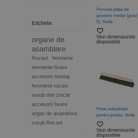
Pensula plata de
grosime medie (grad
5), Nolle
Etichete
favorite_border
Vezi dimensiunile
organe de
disponibile
asamblare
Rocast
feronerie
elemente fixare
accesorii montaj
feronerie rocast
surub otel zincat
accesorii fixare
Perie industriale
organ de asamblare
pentru podea, Nolle
surub Rocast
favorite_border
Vezi dimensiunile
disponibile