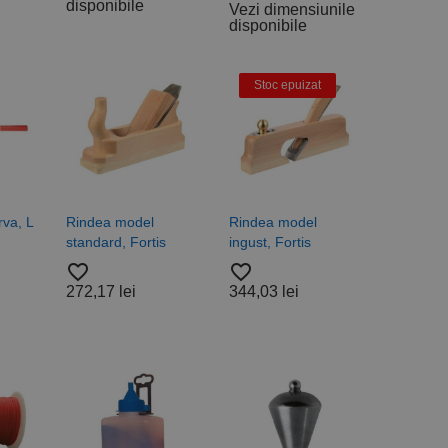
b de date privind
i frecvent utilizat.
disponibile
Vezi dimensiunile
rță parte sau de un
rin atribuirea unui
disponibile
în fiecare solicitare
 despre vizitatori,
Stoc epuizat
a starea sesiunii.
va, L
Rindea model
Rindea model
standard, Fortis
ingust, Fortis
favorite_border
favorite_border
272,17 lei
344,03 lei