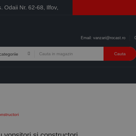
Odaii Nr. 62-68, Ilfov,
Email:
vanzari@rocast.ro
Cauta
BRANDURI
CONTACT
RESURSE
BUSINESS
onstructori
 vopsitori si constructori