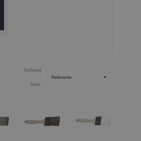
Sorteaza

Relevanta
dupa: