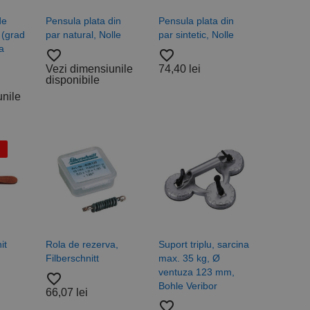
de
Pensula plata din
Pensula plata din
 (grad
par natural, Nolle
par sintetic, Nolle
la
favorite_border
favorite_border
Vezi dimensiunile
74,40 lei
disponibile
unile
it
Rola de rezerva,
Suport triplu, sarcina
Filberschnitt
max. 35 kg, Ø
ventuza 123 mm,
favorite_border
Bohle Veribor
66,07 lei
favorite_border