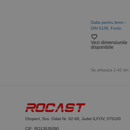
Dalta pentru lemn -
DIN 5139, Fortis
favorite_border
Vezi dimensiunile
disponibile
Se afiseaza 1-42 din
Otopeni, Sos. Odaii Nr. 62-68, Judet ILFOV, 075100
CIF: RO13535090