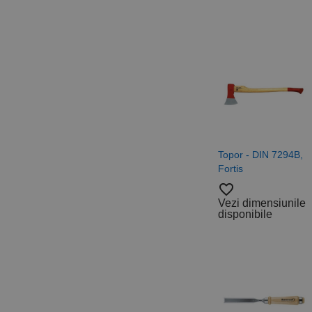
sibautoma
_ga_DLLLWQBGGX
Topor - DIN 7294B,
Fortis
favorite_border
Vezi dimensiunile
disponibile