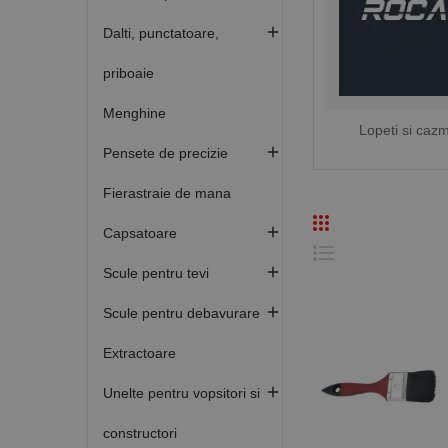

Dalti, punctatoare,
priboaie
Menghine
Lopeti si caz

Pensete de precizie
Fierastraie de mana

Capsatoare

Scule pentru tevi

Scule pentru debavurare
Extractoare

Unelte pentru vopsitori si
constructori