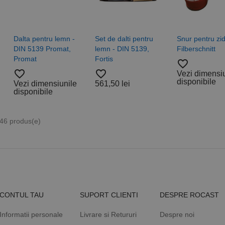
Dalta pentru lemn -
Set de dalti pentru
Snur pentru zid
DIN 5139 Promat,
lemn - DIN 5139,
Filberschnitt
Promat
Fortis
favorite_border
favorite_border
favorite_border
Vezi dimensi
disponibile
Vezi dimensiunile
561,50 lei
disponibile
 46 produs(e)
CONTUL TAU
SUPORT CLIENTI
DESPRE ROCAST
Informatii personale
Livrare si Retururi
Despre noi