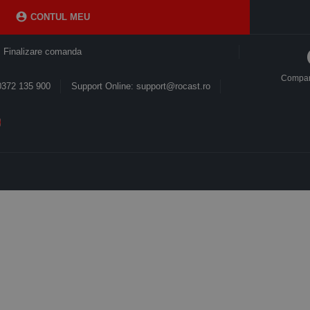

CONTUL MEU
Finalizare comanda
Compa
0372 135 900
Support Online: support@rocast.ro