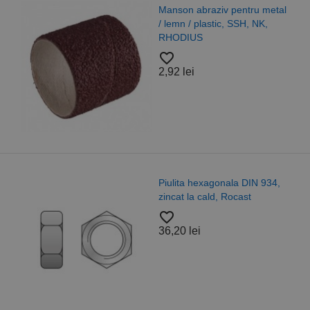
Manson abraziv pentru metal
/ lemn / plastic, SSH, NK,
RHODIUS
favorite_border
2,92 lei
Piulita hexagonala DIN 934,
zincat la cald, Rocast
favorite_border
36,20 lei