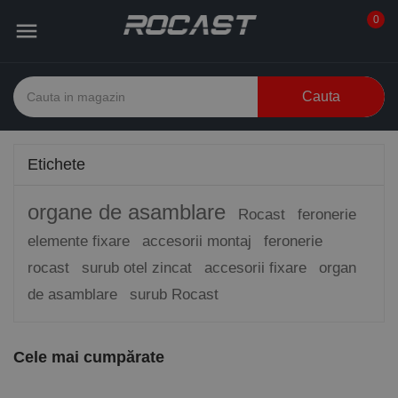
0

Cauta
Etichete
organe de asamblare
Rocast
feronerie
elemente fixare
accesorii montaj
feronerie
rocast
surub otel zincat
accesorii fixare
organ
de asamblare
surub Rocast
Cele mai cumpărate