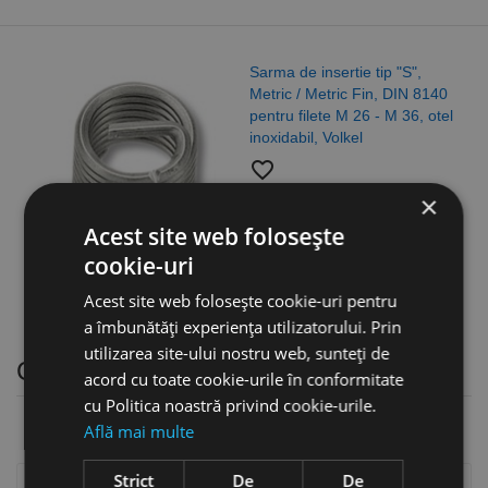
Sarma de insertie tip "S",
Metric / Metric Fin, DIN 8140
pentru filete M 26 - M 36, otel
inoxidabil, Volkel
favorite_border
3,93 lei
×
Acest site web folosește
cookie-uri
Acest site web folosește cookie-uri pentru
a îmbunătăți experiența utilizatorului. Prin
utilizarea site-ului nostru web, sunteți de
Ciocane din plastic
acord cu toate cookie-urile în conformitate
cu Politica noastră privind cookie-urile.
Află mai multe
Strict
De
De