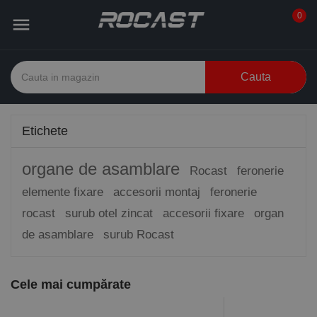
0

Cauta
Etichete
organe de asamblare
Rocast
feronerie
elemente fixare
accesorii montaj
feronerie
rocast
surub otel zincat
accesorii fixare
organ
de asamblare
surub Rocast
Cele mai cumpărate