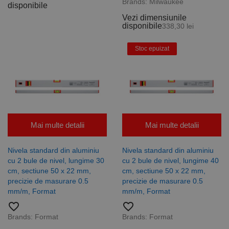
Brands:
Milwaukee
disponibile
Vezi dimensiunile
disponibile
338,30 lei
Stoc epuizat
Mai multe detalii
Mai multe detalii
Nivela standard din aluminiu
Nivela standard din aluminiu
cu 2 bule de nivel, lungime 30
cu 2 bule de nivel, lungime 40
cm, sectiune 50 x 22 mm,
cm, sectiune 50 x 22 mm,
precizie de masurare 0.5
precizie de masurare 0.5
mm/m, Format
mm/m, Format
favorite_border
favorite_border
Brands:
Format
Brands:
Format