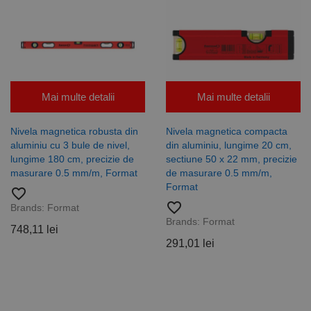
Analytics
pentru a
persista
starea
sesiunii.
Mai multe detalii
Mai multe detalii
Nivela magnetica robusta din
Nivela magnetica compacta
aluminiu cu 3 bule de nivel,
din aluminiu, lungime 20 cm,
lungime 180 cm, precizie de
sectiune 50 x 22 mm, precizie
masurare 0.5 mm/m, Format
de masurare 0.5 mm/m,
Format
favorite_border
favorite_border
Brands:
Format
Brands:
Format
748,11 lei
291,01 lei