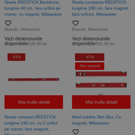
Nivela REDSTICK Backbone,
Nivela compacta REDSTICK,
lungime 40 cm, fara orificii pe
lungime 180 cm, fara magnet,
maner, cu magnet, Milwaukee
fara orifcicii, Milwaukee
favorite_border
favorite_border
Brands:
Milwaukee
Brands:
Milwaukee
Vezi dimensiunile
Vezi dimensiunile
disponibile
disponibile
508,90 lei
691,06 lei
-41%
-41%
Stoc epuizat
Mai multe detalii
Mai multe detalii
Nivela compact REDSTICK,
Nivel subtire Slim Box, Cu
lungime 240 cm, cu 2 orificii
magnet, Milwaukee
pe maner, fara magnet,
favorite_border