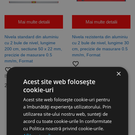
Mai multe detalii
Mai multe detalii
Nivela standard din aluminiu
Nivela rezistenta din aluminiu
cu 2 bule de nivel, lungime
cu 2 bule de nivel, lungime 30
200 cm, sectiune 50 x 22 mm,
cm, precizie de masurare 0.5
precizie de masurare 0.5
mm/m, Format
mm/m, Format
favorite_border
favorite_border
Brands:
Format
×
Brands:
Format
147,34 lei
Acest site web folosește
292,90 lei
cookie-uri
Acest site web folosește cookie-uri pentru
a îmbunătăți experiența utilizatorului. Prin
utilizarea site-ului nostru web, sunteți de
acord cu toate cookie-urile în conformitate
cu Politica noastră privind cookie-urile.