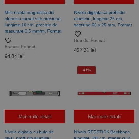
Mini nivela magnetica din
Nivela digitala cu profil din
aluminiu turnat sub presiune,
aluminiu, lungime 25 cm,
lungime 10 cm, precizie de
sectiune 60 x 25 mm, Format
masurare 0.5 mm/m, Format
favorite_border
favorite_border
Brands:
Format
Brands:
Format
427,31 lei
94,84 lei
-41%
Mai multe detalii
Mai multe detalii
Nivela digitala cu bule de
Nivela REDSTICK Backbone,
nivel, profil din aluminiu,
lungime 180 cm, maner cu 2