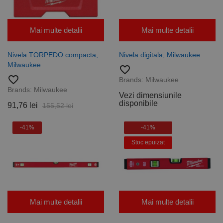
Mai multe detalii
Mai multe detalii
Nivela TORPEDO compacta,
Nivela digitala, Milwaukee
Milwaukee
favorite_border
favorite_border
Brands:
Milwaukee
Brands:
Milwaukee
Vezi dimensiunile
disponibile
91,76 lei
155,52 lei
-41%
-41%
Stoc epuizat
Mai multe detalii
Mai multe detalii