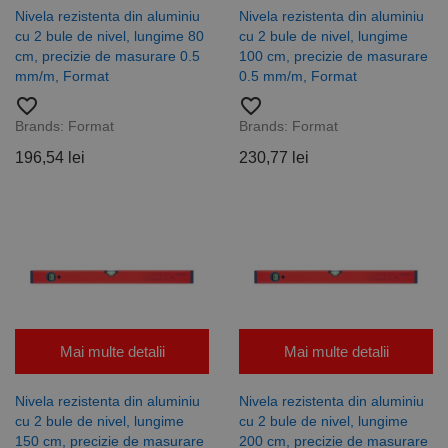
Strict necesare
De performanță
Nivela rezistenta din aluminiu
Nivela rezistenta din aluminiu
De targetare
De funcţionalitate
cu 2 bule de nivel, lungime 80
cu 2 bule de nivel, lungime
cm, precizie de masurare 0.5
100 cm, precizie de masurare
Neclasificate
mm/m, Format
0.5 mm/m, Format
Cookie-urile strict necesare permit funcționalitatea
favorite_border
favorite_border
principală a site-ului web, cum ar fi autentificarea
Brands:
Format
Brands:
Format
utilizatorului și gestionarea contului. Site-ul web nu
poate fi utilizat corect fără cookie-uri strict necesare.
196,54 lei
230,77 lei
Furnizor /
Nume
Expirare
Descriere
Domeniu
CookieScriptConsent
1 lună
Acest cookie
CookieScript
este utilizat
www.rocast.ro
de serviciul
Cookie-
Script.com
pentru a
aminti
preferințele
de
consimțământ
Mai multe detalii
Mai multe detalii
ale cookie-
urilor
vizitatorilor.
Nivela rezistenta din aluminiu
Nivela rezistenta din aluminiu
Este necesar
ca bannerul
cu 2 bule de nivel, lungime
cu 2 bule de nivel, lungime
cookie
150 cm, precizie de masurare
200 cm, precizie de masurare
Cookie-