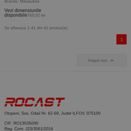
Brands:
Milwaukee
Vezi dimensiunile
disponibile
769,92 lei
Se afiseaza 1-41 din 41 produs(e)
1

Inapoi sus
Otopeni, Sos. Odaii Nr. 62-68, Judet ILFOV, 075100
CIF: RO13535090
Reg. Com: J23/3561/2016