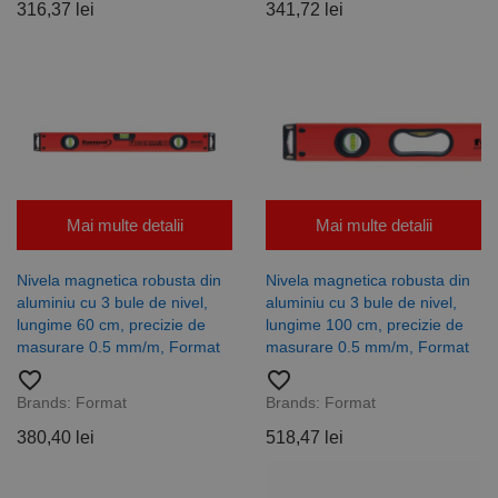
schimb de
utilizat
316,37 lei
341,72 lei
date
pentru a
privind
distinge
vizitatorii
utilizatorii
este
unici prin
furnizat în
atribuirea
mod
unui număr
normal de
generat
un centru
aleatoriu ca
de date
identificator
terță parte
de client.
sau de un
Este inclus în
schimb de
fiecare
anunțuri.
solicitare de
pagină dintr-
Mai multe detalii
Mai multe detalii
un site și
este utilizat
pentru a
Nivela magnetica robusta din
Nivela magnetica robusta din
calcula
datele
aluminiu cu 3 bule de nivel,
aluminiu cu 3 bule de nivel,
despre
lungime 60 cm, precizie de
lungime 100 cm, precizie de
vizitatori,
sesiuni și
masurare 0.5 mm/m, Format
masurare 0.5 mm/m, Format
campanii
pentru
favorite_border
favorite_border
rapoartele
Brands:
Format
Brands:
Format
de analiză a
site-urilor.
380,40 lei
518,47 lei
_ga_DLLLWQBGGX
.rocast.ro
2 ani
Acest cookie
este folosit
de Google