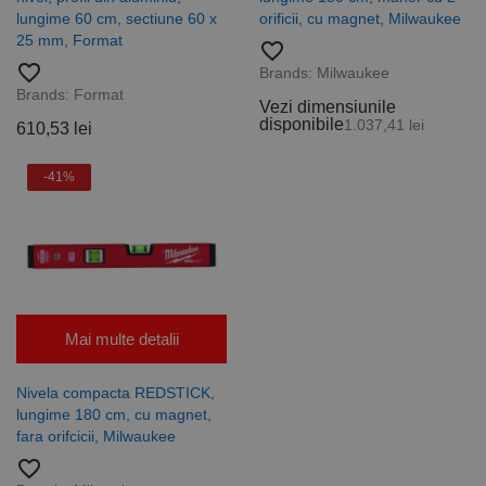
lungime 60 cm, sectiune 60 x
orificii, cu magnet, Milwaukee
25 mm, Format
favorite_border
favorite_border
Brands:
Milwaukee
Brands:
Format
Vezi dimensiunile
disponibile
1.037,41 lei
610,53 lei
-41%
Mai multe detalii
Nivela compacta REDSTICK,
lungime 180 cm, cu magnet,
fara orifcicii, Milwaukee
favorite_border