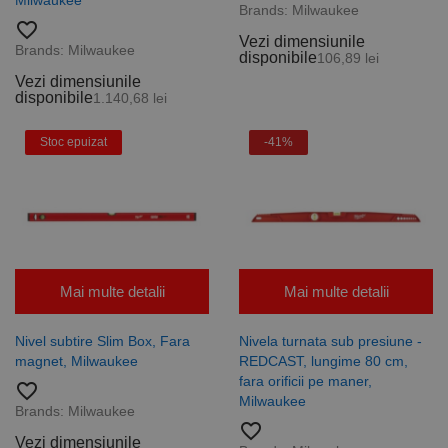
Milwaukee
Brands:
Milwaukee
favorite_border
Vezi dimensiunile
Brands:
Milwaukee
disponibile
106,89 lei
Vezi dimensiunile
disponibile
1.140,68 lei
Stoc epuizat
-41%
Mai multe detalii
Mai multe detalii
Nivel subtire Slim Box, Fara
Nivela turnata sub presiune -
magnet, Milwaukee
REDCAST, lungime 80 cm,
fara orificii pe maner,
favorite_border
Milwaukee
Brands:
Milwaukee
favorite_border
Vezi dimensiunile