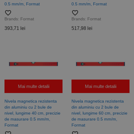
Script.com să
0.5 mm/m, Format
0.5 mm/m, Format
funcționeze
favorite_border
favorite_border
corect.
Google
Brands:
Format
Brands:
Format
Privacy Policy
PHPSESSID
65 ani 8
Cookie
PHP.net
luni
generat de
www.rocast.ro
393,71 lei
517,98 lei
aplicații
bazate pe
limbajul PHP.
Acesta este un
identificator
de scop
general
utilizat pentru
menținerea
variabilelor de
sesiune ale
utilizatorului.
În mod
normal, este
Mai multe detalii
Mai multe detalii
un număr
generat
aleatoriu,
modul în care
Nivela magnetica rezistenta
Nivela magnetica rezistenta
este utilizat
din aluminiu cu 2 bule de
din aluminiu cu 2 bule de
poate fi
specific site-
nivel, lungime 40 cm, precizie
nivel, lungime 60 cm, precizie
ului, dar un
de masurare 0.5 mm/m,
de masurare 0.5 mm/m,
bun exemplu
Format
Format
este
menținerea
stării de