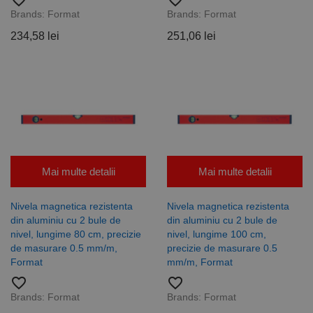
favorite_border
favorite_border
conectare
Brands:
Format
Brands:
Format
pentru un
utilizator între
234,58 lei
251,06 lei
pagini.
Furnizor /
Nume
Expirare
Descriere
Domeniu
Furnizor
PrestaShop-
.www.rocast.ro
11 ani 5
Nume
Furnizor /
/
Expirare
Descriere
Nume
Expirare
Descriere
[abcdef0123456789]
luni
Domeniu
Domeniu
{32}
_ga
uuid
6 luni 1
2 ani
Acest
Acest nume
MediaMath Inc.
Google
Mai multe detalii
Mai multe detalii
sib_cuid
.www.rocast.ro
6 luni 1
zi
cookie este
de cookie
sibautomation.com
LLC
zi
utilizat
este asociat
.rocast.ro
pentru a
cu Google
Nivela magnetica rezistenta
Nivela magnetica rezistenta
optimiza
Universal
relevanța
Analytics -
din aluminiu cu 2 bule de
din aluminiu cu 2 bule de
publicitară
care este o
nivel, lungime 80 cm, precizie
nivel, lungime 100 cm,
prin
actualizare
colectarea
semnificativă
de masurare 0.5 mm/m,
precizie de masurare 0.5
datelor
a serviciului
Format
mm/m, Format
vizitatorilor
de analiză
de pe mai
Google cel
favorite_border
favorite_border
multe site-
mai frecvent
uri web -
utilizat. Acest
Brands:
Format
Brands:
Format
acest
cookie este