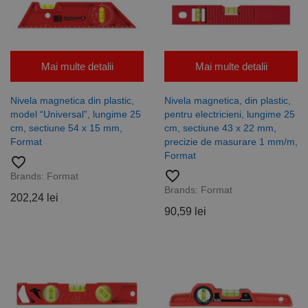
Mai multe detalii
Mai multe detalii
Nivela magnetica din plastic,
Nivela magnetica, din plastic,
model “Universal”, lungime 25
pentru electricieni, lungime 25
cm, sectiune 54 x 15 mm,
cm, sectiune 43 x 22 mm,
Format
precizie de masurare 1 mm/m,
Format
favorite_border
favorite_border
Brands:
Format
Brands:
Format
202,24 lei
90,59 lei