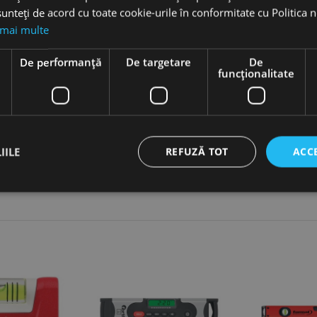
unteți de acord cu toate cookie-urile în conformitate cu Politica 
 mai multe
ntale și verticale
e
De performanță
De targetare
De
funcţionalitate
ă
cut printr-un proces electrochimic ce creează un strat protector de oxid
a coroziune, uzură și zgârieturi, precum și un finisaj estetic superior
IILE
REFUZĂ TOT
ACC
ct necesare
De performanță
De targetare
De funcţionalitate
Neclasif
cesare permit funcționalitatea principală a site-ului web, cum ar fi autentificarea utiliza
nu poate fi utilizat corect fără cookie-uri strict necesare.
Furnizor /
Expirare
Descriere
Domeniu
nt
1 lună
Acest cookie este utilizat de serviciul Cookie-Script.
CookieScript