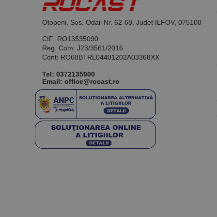
Otopeni, Sos. Odaii Nr. 62-68, Judet ILFOV, 075100
CIF: RO13535090
Reg. Com: J23/3561/2016
Cont: RO68BTRL04401202A03368XX
Tel:
0372135900
Email: office@rocast.ro