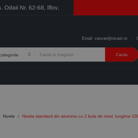
Odaii Nr. 62-68, Ilfov,
Email:
vanzari@rocast.ro
Cauta
BRANDURI
CONTACT
RESURSE
BUSINESS
Nivele
Nivela standard din aluminiu cu 2 bule de nivel, lungime 1