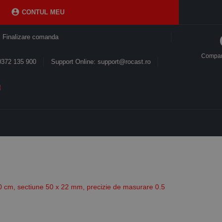

CONTUL MEU
Finalizare comanda
Compa
0372 135 900
Support Online: support@rocast.ro
00 cm, sectiune 50 x 22 mm, precizie de masurare 0.5