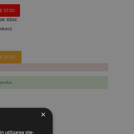
PE STOC
pe stoc
odusul.
E STOC.
 produs.
×
n utilizarea site-