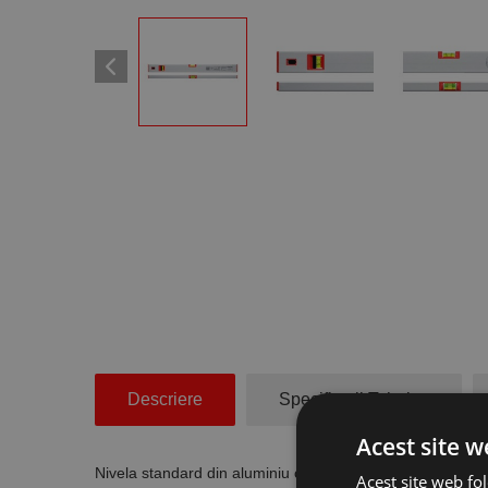
Descriere
Specificatii Tehnice
Acest site w
Nivela standard din aluminiu cu 2 bule de nivel, lungim
Acest site web fol