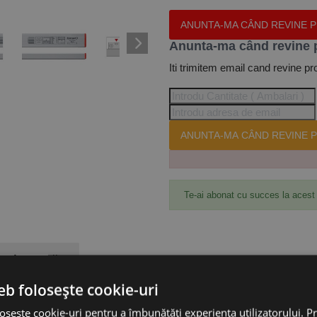
ANUNTA-MA CÂND REVINE 
Anunta-ma când revine 
Iti trimitem email cand revine pr
ANUNTA-MA CÂND REVINE P
Te-ai abonat cu succes la acest
Accesorii
eb folosește cookie-uri
e 100 cm, sectiune 50 x 22 mm, precizie de masurare 0.5 mm/m, Format
osește cookie-uri pentru a îmbunătăți experiența utilizatorului. Pri