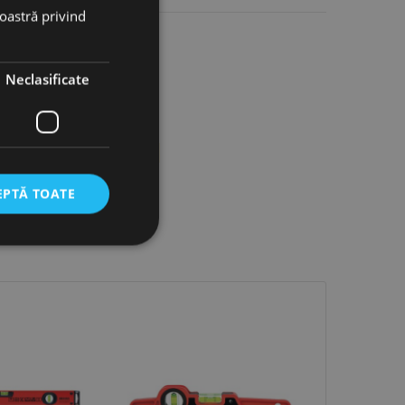
noastră privind
Neclasificate
 de aluminiu pe suprafața sa
EPTĂ TOATE
icate
torului și gestionarea
com pentru a aminti