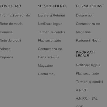
CONTUL TAU
SUPORT CLIENTI
DESPRE ROCAST
Informatii personale
Livrare si Retururi
Despre noi
Retur de marfa
Notificare legala
Contacteaza-ne
Comenzi
Termeni si conditii
Magazine
Note de credit
Plati securizate
Partenerii Nostri
Adrese
Contacteaza-ne
INFORMATII
LEGALE
Cupoane
Harta site-ului
Notificare legala
Magazine
Plati securizate
Contul meu
Termeni si conditii
A.N.P.C.
A.N.P.C. - SAL
ODR