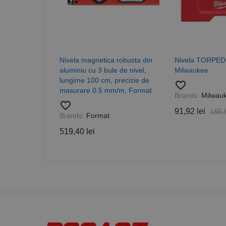
PHPSESSID
Nivela magnetica robusta din
Nivela TORPED
aluminiu cu 3 bule de nivel,
Milwaukee
lungime 100 cm, precizie de
favorite_border
masurare 0.5 mm/m, Format
Nume
Brands:
Milwau
favorite_border
PrestaShop-[abcdef
Nume
Furnizor /
Nume
91,92 lei
155,8
Domeniu
Brands:
Format
sib_cuid
_ga
uuid
MediaMat
519,40 lei
sibautoma
_ga_DLLLWQBGGX