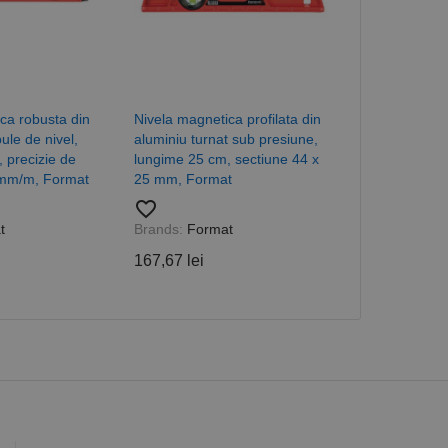
orilor. Este necesar
corect.
cesta este un
ea variabilelor de
măr generat
 site-ului, dar un bun
 utilizator între
ca robusta din
Nivela magnetica profilata din
Nivela Torpe
ule de nivel,
aluminiu turnat sub presiune,
favorite_border
 precizie de
lungime 25 cm, sectiune 44 x
43,63 lei
 mm/m, Format
25 mm, Format
Descriere
favorite_border
t
Brands:
Format
ă prin colectarea
ics - care este o
167,67 lei
b de date privind
i frecvent utilizat.
rță parte sau de un
rin atribuirea unui
în fiecare solicitare
 despre vizitatori,
a starea sesiunii.