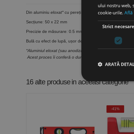
ului nostru web, s
cookie-urile.
Află
Din aluminiu
eloxat*
cu pereți groși, cu bule de nivel orizo
Secțiune: 50 x 22 mm
Strict necesar
Precizie de măsurare: 0.5 mm/m
Bulă cu efect de lupă, ușor de citit chiar și pe lumină slab
*Aluminiul eloxat (sau anodizat)
este aluminiu care a tre
Acest proces îi conferă o durabilitate sporită, rezistență l
ARATĂ DETAL
16 alte produse
in aceeasi categorie
Stri
Cookie-urile strict ne
-41%
contului. Site-ul web 
Nume
CookieScriptConse