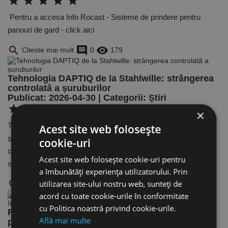
star
star
star
star
star
Pentru a accesa Info Rocast - Sisteme de prindere pentru
panouri de gard - click aici
search
comment
remove_red_eye
Citeste mai mult
0
179
Tehnologia DAPTIQ de la Stahlwille: strângerea
controlată a șuruburilor
Publicat: 2026-04-30 | Categorii:
Știri
star
star
star
star
star
×
Tehnologia DAPTIQ de la Stahlwille: strângerea controlată a
Acest site web folosește
șuruburilor în era Industry 4.0În multe procese industriale,
cookie-uri
calitatea produsului final depinde de un detaliu aparent simplu:
Acest site web folosește cookie-uri pentru
strâ [...]
a îmbunătăți experiența utilizatorului. Prin
search
comment
remove_red_eye
utilizarea site-ului nostru web, sunteți de
Citeste mai mult
0
195
acord cu toate cookie-urile în conformitate
cu Politica noastră privind cookie-urile.
ROCAST la Metal Show&TIB 2026: eficiența în
Află mai multe
producție începe cu alegeri corecte