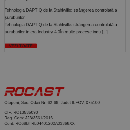
funcționeze
corect.
Google
Tehnologia DAPTIQ de la Stahlwille: strângerea controlată a
Privacy Policy
PHPSESSID
65 ani 8
Cookie
PHP.net
șuruburilor
luni
generat de
www.rocast.ro
aplicații
Tehnologia DAPTIQ de la Stahlwille: strângerea controlată a
bazate pe
limbajul PHP.
șuruburilor în era Industry 4.0În multe procese indu [...]
Acesta este un
identificator
de scop
VEZI TOATE
general
utilizat pentru
menținerea
variabilelor de
sesiune ale
utilizatorului.
În mod
normal, este
un număr
generat
aleatoriu,
modul în care
este utilizat
poate fi
Otopeni, Sos. Odaii Nr. 62-68, Judet ILFOV, 075100
specific site-
ului, dar un
CIF: RO13535090
bun exemplu
este
Reg. Com: J23/3561/2016
menținerea
Cont: RO68BTRL04401202A03368XX
stării de
conectare