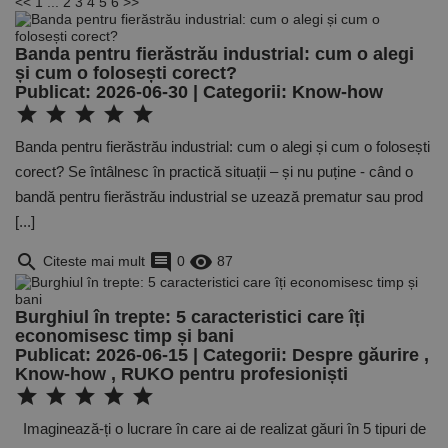
<<
1
...
2
3
4
5
6
>>
Banda pentru fierăstrău industrial: cum o alegi
și cum o folosești corect?
Publicat: 2026-06-30 | Categorii:
Know-how
star
star
star
star
star
Banda pentru fierăstrău industrial: cum o alegi și cum o folosești
corect? Se întâlnesc în practică situații – și nu puține - când o
bandă pentru fierăstrău industrial se uzează prematur sau prod
[...]
search
comment
remove_red_eye
Citeste mai mult
0
87
Burghiul în trepte: 5 caracteristici care îți
economisesc timp și bani
Publicat: 2026-06-15 | Categorii:
Despre găurire
,
Know-how
,
RUKO pentru profesioniști
star
star
star
star
star
Imaginează-ți o lucrare în care ai de realizat găuri în 5 tipuri de