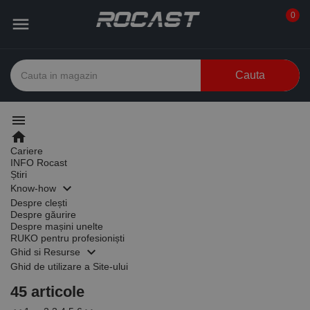
0

Cauta
menu
home
Cariere
INFO Rocast
Știri
keyboard_arrow_down
Know-how
Despre clești
Despre găurire
Despre mașini unelte
RUKO pentru profesioniști
keyboard_arrow_down
Ghid si Resurse
Ghid de utilizare a Site-ului
45 articole