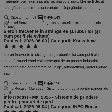
materiale: oțel, aluminiu, alamă, plastic și inox. Mai mult decât
atât: găurile au dimensiuni variabile. Deja gândul ți se du [...]
search
comment
remove_red_eye
Citeste mai mult
0
143
5 erori frecvente în strângerea șuruburilor (și
cum pot fi ele evitate)
Publicat: 2026-06-08 | Categorii:
Know-how
star
star
star
star
star
5 erori frecvente în strângerea șuruburilor (și cum pot fi ele
evitate) Atunci când ești preocupat de un proces industrial,
atenția ta este concentrată pe utilaje, automatizări, materii prime
sau [...]
search
comment
remove_red_eye
Citeste mai mult
0
156
Info Rocast - Mai 2026 - Sisteme de prindere
pentru panouri de gard
Publicat: 2026-05-04 | Categorii:
INFO Rocast