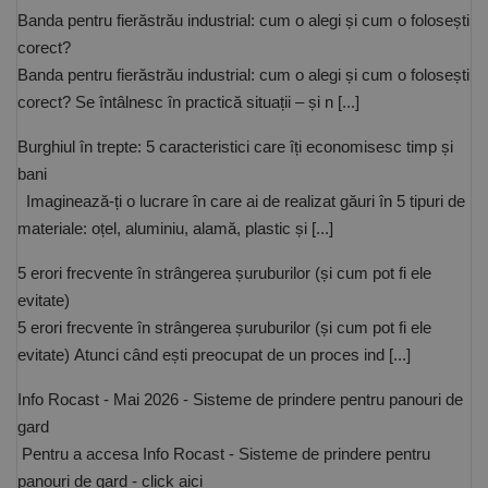
De targetare
De funcţionalitate
Banda pentru fierăstrău industrial: cum o alegi și cum o folosești
corect?
Neclasificate
Banda pentru fierăstrău industrial: cum o alegi și cum o folosești
Cookie-urile strict necesare permit funcționalitatea
corect? Se întâlnesc în practică situații – și n [...]
principală a site-ului web, cum ar fi autentificarea
utilizatorului și gestionarea contului. Site-ul web nu
poate fi utilizat corect fără cookie-uri strict necesare.
Burghiul în trepte: 5 caracteristici care îți economisesc timp și
bani
Furnizor /
Nume
Expirare
Descriere
Domeniu
Imaginează-ți o lucrare în care ai de realizat găuri în 5 tipuri de
CookieScriptConsent
1 lună
Acest cookie
CookieScript
materiale: oțel, aluminiu, alamă, plastic și [...]
este utilizat
www.rocast.ro
de serviciul
Cookie-
5 erori frecvente în strângerea șuruburilor (și cum pot fi ele
Script.com
pentru a
evitate)
aminti
5 erori frecvente în strângerea șuruburilor (și cum pot fi ele
preferințele
de
evitate) Atunci când ești preocupat de un proces ind [...]
consimțământ
ale cookie-
urilor
Info Rocast - Mai 2026 - Sisteme de prindere pentru panouri de
vizitatorilor.
Este necesar
gard
ca bannerul
cookie
Pentru a accesa Info Rocast - Sisteme de prindere pentru
Cookie-
panouri de gard - click aici
Script.com să