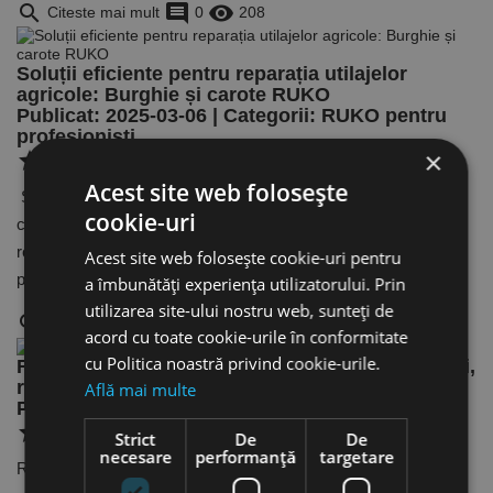
search
comment
remove_red_eye
Citeste mai mult
0
208
Soluții eficiente pentru reparația utilajelor
agricole: Burghie și carote RUKO
Publicat: 2025-03-06 | Categorii:
RUKO pentru
profesioniști
×
star
star
star
star
star
Acest site web folosește
Soluții eficiente pentru reparația utilajelor agricole: Burghie și
cookie-uri
carote RUKOÎn domeniul agribusiness-ului, mentenanța și
reparația utilajelor agricole sunt esențiale pentru menținerea
Acest site web folosește cookie-uri pentru
producti [...]
a îmbunătăți experiența utilizatorului. Prin
utilizarea site-ului nostru web, sunteți de
search
comment
remove_red_eye
Citeste mai mult
0
207
acord cu toate cookie-urile în conformitate
cu Politica noastră privind cookie-urile.
Răcirea și lubrifierea burghielor – motive, soluții,
recomandări
Află mai multe
Publicat: 2025-02-10 | Categorii:
Despre găurire
star
star
star
star
star
Strict
De
De
necesare
performanță
targetare
Răcirea și lubrifierea burghielor – motive, soluții, recomandări