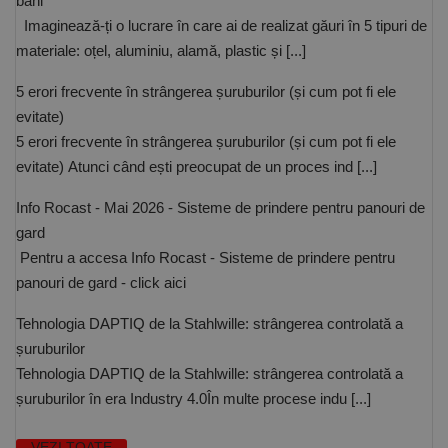
bani
Cookie-urile strict necesare permit funcționalitatea
principală a site-ului web, cum ar fi autentificarea
Imaginează-ți o lucrare în care ai de realizat găuri în 5 tipuri de
utilizatorului și gestionarea contului. Site-ul web nu
poate fi utilizat corect fără cookie-uri strict necesare.
materiale: oțel, aluminiu, alamă, plastic și [...]
Furnizor /
Nume
Expirare
Descriere
5 erori frecvente în strângerea șuruburilor (și cum pot fi ele
Domeniu
evitate)
CookieScriptConsent
1 lună
Acest cookie
CookieScript
este utilizat
www.rocast.ro
5 erori frecvente în strângerea șuruburilor (și cum pot fi ele
de serviciul
evitate) Atunci când ești preocupat de un proces ind [...]
Cookie-
Script.com
pentru a
Info Rocast - Mai 2026 - Sisteme de prindere pentru panouri de
aminti
preferințele
gard
de
consimțământ
Pentru a accesa Info Rocast - Sisteme de prindere pentru
ale cookie-
urilor
panouri de gard - click aici
vizitatorilor.
Este necesar
ca bannerul
Tehnologia DAPTIQ de la Stahlwille: strângerea controlată a
cookie
șuruburilor
Cookie-
Script.com să
Tehnologia DAPTIQ de la Stahlwille: strângerea controlată a
funcționeze
corect.
șuruburilor în era Industry 4.0În multe procese indu [...]
Google
Privacy Policy
PHPSESSID
65 ani 8
Cookie
PHP.net
luni
generat de
www.rocast.ro
VEZI TOATE
aplicații