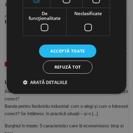
search
comment
remove_red_eye
Citeste mai mult
1
1670
De
Neclasificate
<<
1
...
4
5
6
7
8
>>
funcţionalitate
Info Center Categorii
Cariere
(1)
INFO Rocast
(3)
Știri
(14)
Know-how
(23)

ACCEPTĂ TOATE
Ghid si Resurse
(5)

VEZI TOATE
REFUZĂ TOT
ARATĂ DETALIILE
Ultimele articole pe Info Center
Banda pentru fierăstrău industrial: cum o alegi și cum o folosești
corect?
Strict necesare
De performanță
Banda pentru fierăstrău industrial: cum o alegi și cum o folosești
corect? Se întâlnesc în practică situații – și n [...]
De targetare
De funcţionalitate
Neclasificate
Burghiul în trepte: 5 caracteristici care îți economisesc timp și