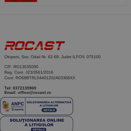
bazate pe
limbajul PHP.
Acesta este un
identificator
de scop
general
utilizat pentru
menținerea
variabilelor de
sesiune ale
utilizatorului.
În mod
normal, este
Otopeni, Sos. Odaii Nr. 62-68, Judet ILFOV, 075100
un număr
generat
aleatoriu,
CIF: RO13535090
modul în care
Reg. Com: J23/3561/2016
este utilizat
poate fi
Cont: RO68BTRL04401202A03368XX
specific site-
ului, dar un
Tel:
0372135900
bun exemplu
Email: office@rocast.ro
este
menținerea
stării de
conectare
pentru un
utilizator între
pagini.