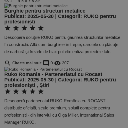
<<
1
...
4
5
6
7
8
>>
Burghie pentru structuri metalice
Publicat: 2025-05-30 | Categorii:
RUKO pentru
profesioniști
star
star
star
star
star
Descoperă soluțiile RUKO pentru găurirea structurilor metalice
în construcții. Află cum burghiele în trepte, carotele cu plăcuțe
de carbură și frezele de biax pot eficientiza proiectele tale.
search
comment
remove_red_eye
Citeste mai mult
0
207
Ruko Romania - Parteneriatul cu Rocast
Publicat: 2025-05-30 | Categorii:
RUKO pentru
profesioniști
,
Știri
star
star
star
star
star
Descoperă parteneriatul RUKO România cu ROCAST –
distribuție oficială, scule premium, soluții complete pentru
profesioniști - din interviul cu Olga Miller, International Sales
Manager RUKO.