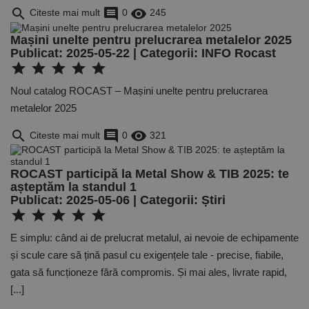
search
comment
remove_red_eye
Citeste mai mult
0
245
Mașini unelte pentru prelucrarea metalelor 2025
Publicat: 2025-05-22 | Categorii:
INFO Rocast
star
star
star
star
star
Noul catalog ROCAST – Mașini unelte pentru prelucrarea
metalelor 2025
search
comment
remove_red_eye
Citeste mai mult
0
321
ROCAST participă la Metal Show & TIB 2025: te
așteptăm la standul 1
Publicat: 2025-05-06 | Categorii:
Știri
star
star
star
star
star
E simplu: când ai de prelucrat metalul, ai nevoie de echipamente
și scule care să țină pasul cu exigențele tale - precise, fiabile,
gata să funcționeze fără compromis. Și mai ales, livrate rapid,
[...]