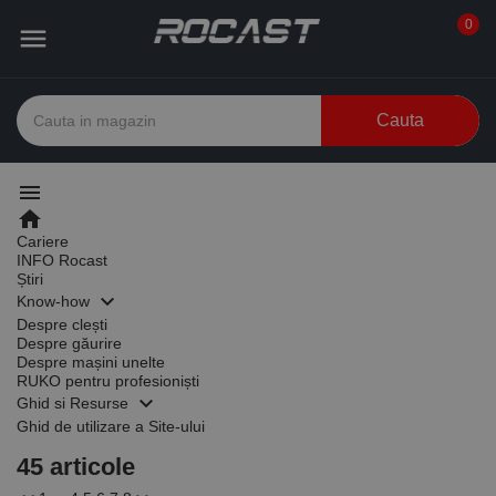
0

Cauta
menu
home
Cariere
INFO Rocast
Știri
keyboard_arrow_down
Know-how
Despre clești
Despre găurire
Despre mașini unelte
RUKO pentru profesioniști
keyboard_arrow_down
Ghid si Resurse
Ghid de utilizare a Site-ului
45 articole