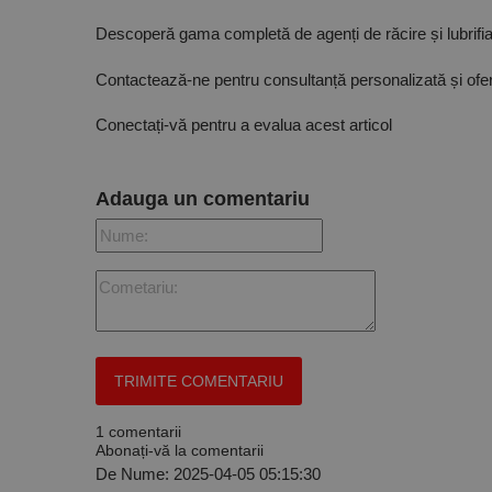
Descoperă gama completă de agenți de răcire și lubrifian
Contactează-ne pentru consultanță personalizată și ofer
Nume
Conectați-vă pentru a evalua acest articol
PrestaShop-[abcdef
Nume
Furnizor /
Nume
Domeniu
sib_cuid
_ga
uuid
MediaMat
Adauga un comentariu
sibautoma
_ga_DLLLWQBGGX
1 comentarii
Abonați-vă la comentarii
De Nume:
2025-04-05 05:15:30