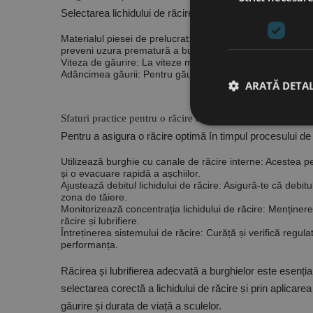
Selectarea lichidului de răcire adecvat depinde de mai mu
Materialul piesei de prelucrat:
Materiale precum oțelul inox
preveni uzura prematură a burghiului.
Viteza de găurire:
La viteze mari, este esențială o răcire 
Adâncimea găurii:
Pentru găuri adânci, este importantă o b
ARATĂ DETAL
Sfaturi practice pentru o răcire eficientă
Pentru a asigura o răcire optimă în timpul procesului de
Stri
Utilizează burghie cu canale de răcire interne:
Acestea per
și o evacuare rapidă a așchiilor.
Cookie-urile strict ne
Ajustează debitul lichidului de răcire:
Asigură-te că debitul
contului. Site-ul web 
zona de tăiere.
Monitorizează concentrația lichidului de răcire:
Menținerea
Nume
răcire și lubrifiere.
Întreținerea sistemului de răcire:
Curăță și verifică regul
CookieScriptConse
performanța.
Răcirea și lubrifierea adecvată a burghielor este esențial
PHPSESSID
selectarea corectă a lichidului de răcire și prin aplicarea
găurire și durata de viață a sculelor.