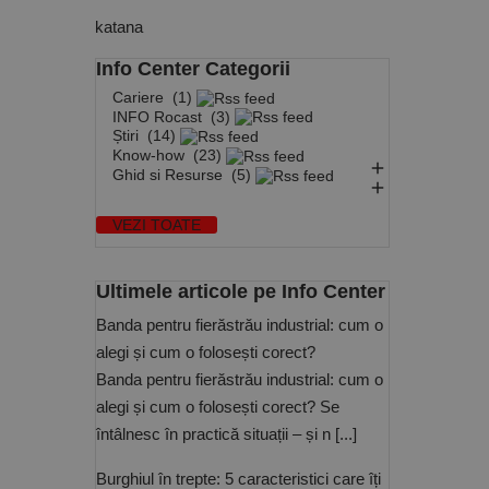
katana
Info Center Categorii
Cariere
(1)
INFO Rocast
(3)
Știri
(14)
Know-how
(23)

Ghid si Resurse
(5)

VEZI TOATE
Ultimele articole pe Info Center
Banda pentru fierăstrău industrial: cum o
alegi și cum o folosești corect?
Banda pentru fierăstrău industrial: cum o
alegi și cum o folosești corect? Se
întâlnesc în practică situații – și n [...]
Burghiul în trepte: 5 caracteristici care îți