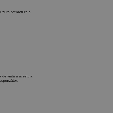
a uzura prematură a
a de viață a acestuia.
respunzător.