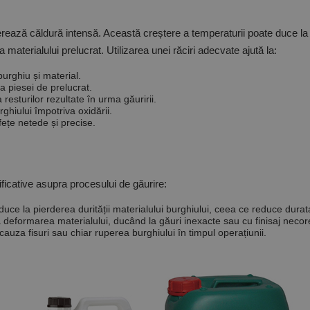
generează căldură intensă. Această creștere a temperaturii poate duce l
ea materialului prelucrat. Utilizarea unei răciri adecvate ajută la:
burghiu și material.
a piesei de prelucrat.
resturilor rezultate în urma găuririi.
ghiului împotriva oxidării.
ețe netede și precise.
ficative asupra procesului de găurire:
duce la pierderea durității materialului burghiului, ceea ce reduce durat
deformarea materialului, ducând la găuri inexacte sau cu finisaj neco
auza fisuri sau chiar ruperea burghiului în timpul operațiunii.