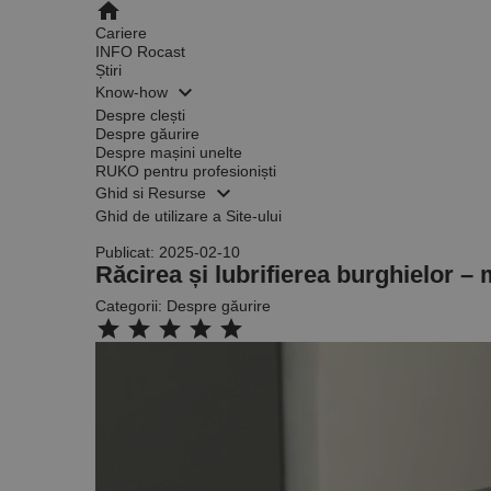
home
Cariere
INFO Rocast
Știri
keyboard_arrow_down
Know-how
Despre clești
Despre găurire
Despre mașini unelte
RUKO pentru profesioniști
keyboard_arrow_down
Ghid si Resurse
Ghid de utilizare a Site-ului
Publicat: 2025-02-10
Răcirea și lubrifierea burghielor – 
Categorii:
Despre găurire
star
star
star
star
star