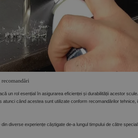
i, recomandări
acă un rol esențial în asigurarea eficienței și durabilității acestor scule
s atunci când acestea sunt utilizate conform recomandărilor tehnice, i
te din diverse experiențe câștigate de-a lungul timpului de către speci