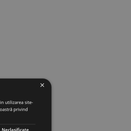
×
t și lubrifiere. Sunt
ire la viteze mici,
n utilizarea site-
 cu viteze mari de
noastră privind
Neclasificate