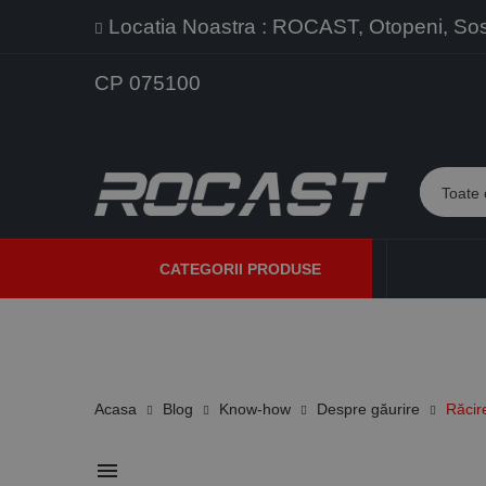
Locatia Noastra : ROCAST, Otopeni, Sos. 
CP 075100
CATEGORII PRODUSE
PROMOTII
PRODUSE NOI
PROGRAME DE VANZARE
Acasa
Blog
Know-how
Despre găurire
Răcire
menu