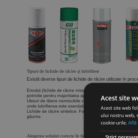
Tipuri de lichide de răcire și lubrifiere
Există diverse tipuri de lichide de răcire utilizate în pro
Emulsii (lichide de răcire miscibile cu apă):
Acestea sunt am
potrivite pentru majoritatea aplicațiilor de găurire și ofer
Acest site w
Uleiuri de tăiere nemiscibile cu apă:
Aceste uleiuri oferă o
unde lubrifierea este esențială.
Acest site web fol
Lichide de răcire sintetice:
Formulate fără uleiuri minerale,
ului nostru web, s
găurire.
cookie-urile.
Află
Alegerea soluției corecte în funcție de aplicație
Strict necesar