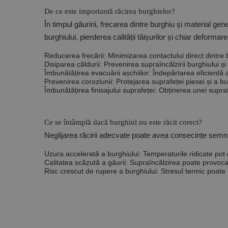
De ce este importantă răcirea burghielor?
În timpul găuririi, frecarea dintre burghiu și material 
burghiului, pierderea calității tăișurilor și chiar deformar
Reducerea frecării:
Minimizarea contactului direct dintre 
Disiparea căldurii:
Prevenirea supraîncălzirii burghiului și 
Îmbunătățirea evacuării așchiilor:
Îndepărtarea eficientă a 
Prevenirea coroziunii:
Protejarea suprafeței piesei și a bur
Îmbunătățirea finisajului suprafeței:
Obținerea unei supraf
Ce se întâmplă dacă burghiul nu este răcit corect?
Neglijarea răcirii adecvate poate avea consecințe semni
Uzura accelerată a burghiului:
Temperaturile ridicate pot 
Calitatea scăzută a găurii:
Supraîncălzirea poate provoca 
Risc crescut de rupere a burghiului:
Stresul termic poate c