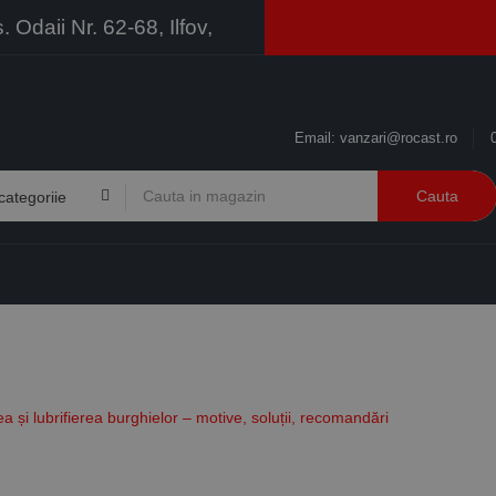
Odaii Nr. 62-68, Ilfov,
Email:
vanzari@rocast.ro
Cauta
BRANDURI
CONTACT
RESURSE
BUSINESS
a și lubrifierea burghielor – motive, soluții, recomandări