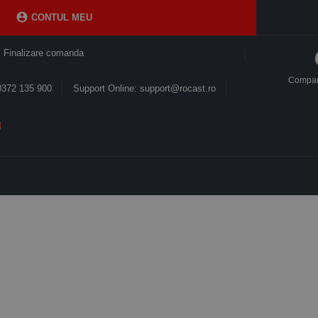

CONTUL MEU
Finalizare comanda
Compa
0372 135 900
Support Online: support@rocast.ro