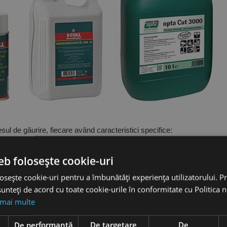
cesul de găurire, fiecare având caracteristici specifice:
estecuri de apă și uleiuri minerale sau sintetice, oferind atât răcire, câ
ă un echilibru bun între cost și performanță.
eb folosește cookie-uri
 lubrifiere excelentă și sunt utilizate în special pentru operațiuni de găur
osește cookie-uri pentru a îmbunătăți experiența utilizatorului. Pri
 aceste lichide oferă o răcire superioară și sunt ideale pentru aplicații
unteți de acord cu toate cookie-urile în conformitate cu Politica 
 mai multe
e
De performanță
De targetare
De