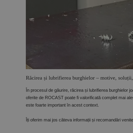
Răcirea și lubrifierea burghielor – motive, soluți
În procesul de găurire, răcirea și lubrifierea burghielor jo
oferite de ROCAST poate fi valorificată complet mai ale
este foarte important în acest context.
Îți oferim mai jos câteva informații și recomandări veni