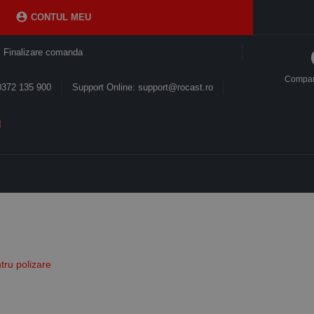

CONTUL MEU
Finalizare comanda
Compa
0372 135 900
Support Online: support@rocast.ro
tru polizare