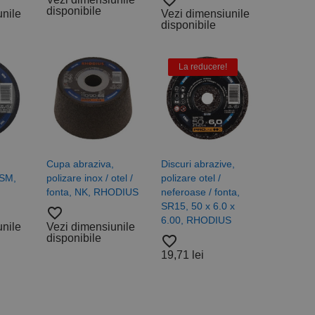
favorite_border
disponibile
unile
Vezi dimensiunile
disponibile
La reducere!
Cupa abraziva,
Discuri abrazive,
KSM,
polizare inox / otel /
polizare otel /
fonta, NK, RHODIUS
neferoase / fonta,
SR15, 50 x 6.0 x
favorite_border
6.00, RHODIUS
unile
Vezi dimensiunile
disponibile
favorite_border
19,71 lei