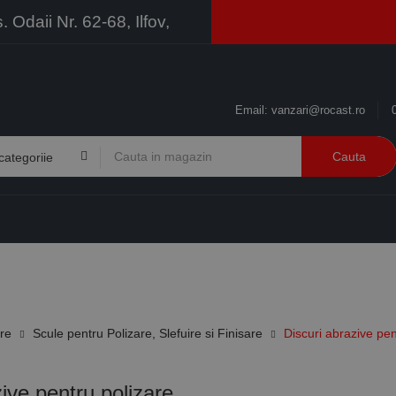
Odaii Nr. 62-68, Ilfov,
Email:
vanzari@rocast.ro
Cauta
BRANDURI
CONTACT
RESURSE
BUSINESS
ire
Scule pentru Polizare, Slefuire si Finisare
Discuri abrazive pen
ive pentru polizare