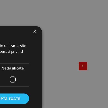
×
n utilizarea site-
noastră privind
1
Neclasificate
EPTĂ TOATE