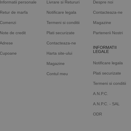
Informatii personale
Livrare si Retururi
Despre noi
Retur de marfa
Notificare legala
Contacteaza-ne
Comenzi
Termeni si conditii
Magazine
Note de credit
Plati securizate
Partenerii Nostri
Adrese
Contacteaza-ne
INFORMATII
LEGALE
Cupoane
Harta site-ului
Notificare legala
Magazine
Plati securizate
Contul meu
Termeni si conditii
A.N.P.C.
A.N.P.C. - SAL
ODR