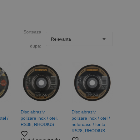
Sorteaza

Relevanta
dupa:
Disc abraziv,
Disc abraziv,
tel /
polizare inox / otel,
polizare inox / otel /
RS38, RHODIUS
neferoase / fonta,
RS28, RHODIUS
favorite_border
Vezi dimensiunile