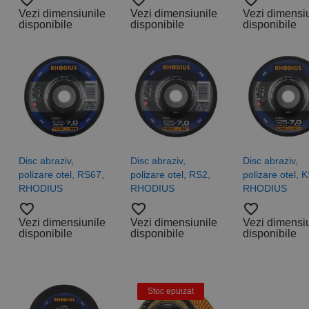
favorite_border
favorite_border
favorite_border
Vezi dimensiunile
Vezi dimensiunile
Vezi dimensi
disponibile
disponibile
disponibile
Disc abraziv,
Disc abraziv,
Disc abraziv,
polizare otel, RS67,
polizare otel, RS2,
polizare otel, 
RHODIUS
RHODIUS
RHODIUS
favorite_border
favorite_border
favorite_border
Vezi dimensiunile
Vezi dimensiunile
Vezi dimensi
disponibile
disponibile
disponibile
Stoc epuizat