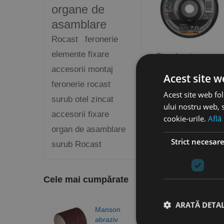
organe de
asamblare
Rocast
feronerie
elemente fixare
Disc abraziv,
polizare aluminiu,
accesorii montaj
Acest site w
RS24, RHODIUS
feronerie rocast
favorite_border
Acest site web fol
surub otel zincat
Vezi dimensiunile
ului nostru web, s
disponibile
accesorii fixare
cookie-urile.
Află
organ de asamblare
Se afiseaza 1-15 din
Strict necesar
surub Rocast
Cele mai cumpărate
ARATĂ DETAL
Manson
Burg
abraziv
elico