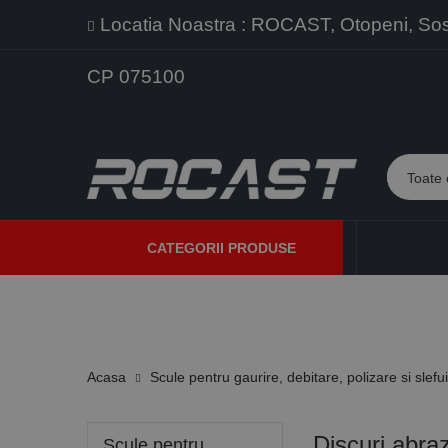
Locatia Noastra : ROCAST, Otopeni, Sos. 
CP 075100
CATEGORII PRODUSE
PROMOTII
PRODUSE NOI
PROGRAME DE VANZARE
Acasa
Scule pentru gaurire, debitare, polizare si slefu
Discuri abraz
Scule pentru