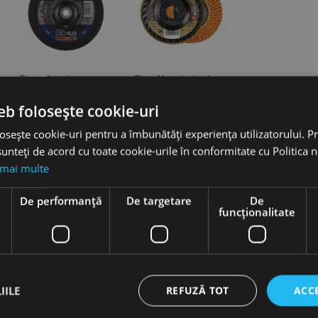
Disc abraziv,
Disc Abraziv jumbo
polizare otel, RS22,
longlife trim, Rhidius
eb folosește cookie-uri
RHODIUS
favorite_border
favorite_border
Vezi dimensiunile
osește cookie-uri pentru a îmbunătăți experiența utilizatorului. Pri
disponibile
Vezi dimensiunile
unteți de acord cu toate cookie-urile în conformitate cu Politica 
disponibile
 mai multe
 15 produs(e)
e
De performanță
De targetare
De
funcţionalitate
IILE
REFUZĂ TOT
ACC
hie
Burghie
idale,
elicoidale,