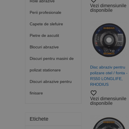
favorite_border
Role abrazive
Vezi dimensiunile
disponibile
Perii profesionale
Capete de slefuire
Pietre de ascutit
Blocuri abrazive
Discuri pentru masini de
Disc abraziv pentru
polizat stationare
polizare otel / fonta -
RS50 LONGLIFE,
Discuri abrazive pentru
RHODIUS
favorite_border
finisare
Vezi dimensiunile
disponibile
Etichete