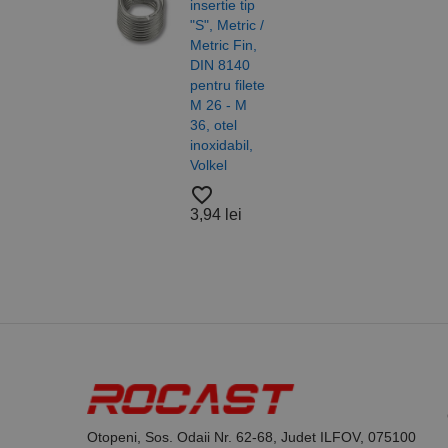
_ga
uuid
MediaMat
insertie tip
sibautoma
"S", Metric /
Metric Fin,
Saib
DIN 8140
forma
pentru filete
DIN 
_ga_DLLLWQBGGX
M 26 - M
ISO 
36, otel
otel,
inoxidabil,
A4/A
Volkel
Alam
Nylo
favorite_border
Roca
3,94 lei
favorite_border
37,5
Otopeni, Sos. Odaii Nr. 62-68, Judet ILFOV, 075100