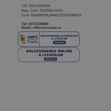
CIF: RO13535090
Reg. Com: J23/3561/2016
Cont: RO68BTRL04401202A03368XX
Tel:
0372135900
Email: office@rocast.ro