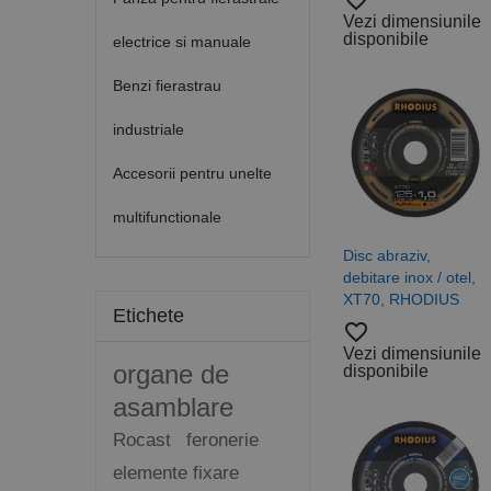
favorite_border
Vezi dimensiunile
disponibile
electrice si manuale
Benzi fierastrau
industriale
Accesorii pentru unelte
multifunctionale
Disc abraziv,
debitare inox / otel,
XT70, RHODIUS
Etichete
favorite_border
Vezi dimensiunile
organe de
disponibile
asamblare
Rocast
feronerie
elemente fixare