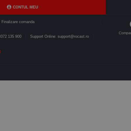

CONTUL MEU
Finalizare comanda
Compa
0372 135 900
Support Online: support@rocast.ro