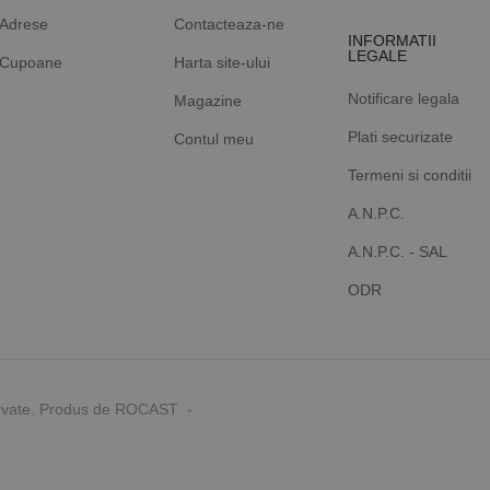
Adrese
Contacteaza-ne
INFORMATII
LEGALE
Cupoane
Harta site-ului
Notificare legala
Magazine
Plati securizate
Contul meu
Termeni si conditii
A.N.P.C.
A.N.P.C. - SAL
ODR
rvate. Produs de ROCAST -