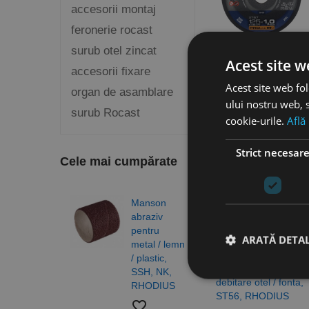
accesorii montaj
feronerie rocast
surub otel zincat
Disc abraziv,
Acest site w
accesorii fixare
debitare otel, XT67,
Acest site web fol
RHODIUS
organ de asamblare
ului nostru web, s
favorite_border
surub Rocast
cookie-urile.
Află
Vezi dimensiunile
disponibile
Strict necesar
Cele mai cumpărate
Manson
Burg
abraziv
elico
pentru
DIN 3
ARATĂ DETAL
metal / lemn
N, H
/ plastic,
gam
Disc abraziv,
SSH, NK,
profe
debitare otel / fonta,
RHODIUS
RUK
ST56, RHODIUS
favorite_border
favorite_border
Stri