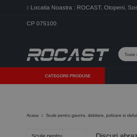
Locatia Noastra : ROCAST, Otopeni, Sos. 
CP 075100
CATEGORII PRODUSE
PROMOTII
PRODUSE NOI
PROGRAME DE VANZARE
Acasa
Scule pentru gaurire, debitare, polizare si slefu
Discuri abra
Scule pentru