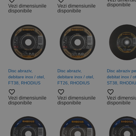
favorite_border
favorite_border
disponibile
Vezi dimensiunile
Vezi dimensiunile
disponibile
disponibile
Disc abraziv,
Disc abraziv,
Disc abraziv p
debitare inox / otel,
debitare inox / otel,
debitat inox / ot
FT38, RHODIUS
FT26, RHODIUS
ST38, RHODI
favorite_border
favorite_border
favorite_border
Vezi dimensiunile
Vezi dimensiunile
Vezi dimensi
disponibile
disponibile
disponibile