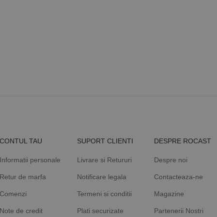
sesiuni și campanii pentru rapoartele de analiză a site-urilor.
2,
a,
.rocast.ro
2 ani
Acest cookie este folosit de Google Analytics pentru a persist
n,
st
2 lei
CONTUL TAU
SUPORT CLIENTI
DESPRE ROCAST
Informatii personale
Livrare si Retururi
Despre noi
Retur de marfa
Notificare legala
Contacteaza-ne
Comenzi
Termeni si conditii
Magazine
Note de credit
Plati securizate
Partenerii Nostri