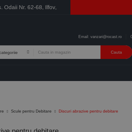
Odaii Nr. 62-68, Ilfov,
Email:
vanzari@rocast.ro
Cauta
BRANDURI
CONTACT
RESURSE
BUSINESS
ire
Scule pentru Debitare
Discuri abrazive pentru debitare
zive pentru debitare