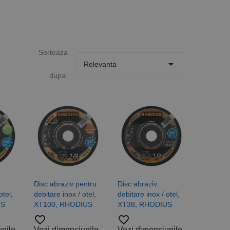
Sorteaza

Relevanta
dupa:
Disc abraziv pentru
Disc abraziv,
otel,
debitare inox / otel,
debitare inox / otel,
US
XT100, RHODIUS
XT38, RHODIUS
favorite_border
favorite_border
unile
Vezi dimensiunile
Vezi dimensiunile