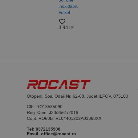
inoxidabil,
A4/A
Volkel
Alam
_ga_DLLLWQBGGX
Nylo
favorite_border
Roca
3,94 lei
favorite_border
37,5
Otopeni, Sos. Odaii Nr. 62-68, Judet ILFOV, 075100
CIF: RO13535090
Reg. Com: J23/3561/2016
Cont: RO68BTRL04401202A03368XX
Tel:
0372135900
Email: office@rocast.ro