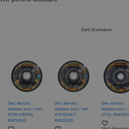
Sunt 23 produse.
Disc abraziv,
Disc abraziv,
Disc abraziv,
debitare inox / otel,
debitare inox / otel,
debitare inox / 
XT35 CROSS,
XT8 EXACT,
XT10, RHODI
RHODIUS
RHODIUS
favorite_border
Vezi dimensi