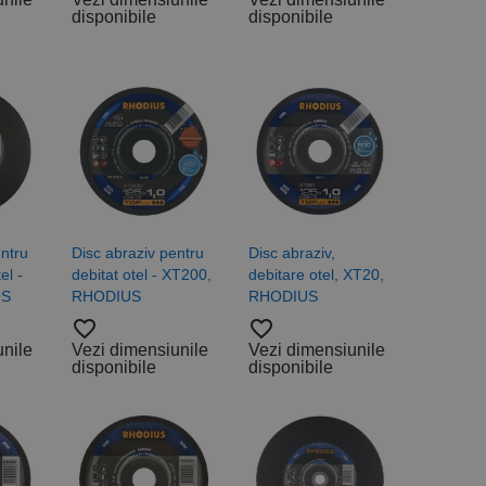
disponibile
disponibile
entru
Disc abraziv pentru
Disc abraziv,
el -
debitat otel - XT200,
debitare otel, XT20,
US
RHODIUS
RHODIUS
favorite_border
favorite_border
unile
Vezi dimensiunile
Vezi dimensiunile
disponibile
disponibile