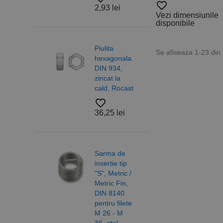
favorite_border
2,93 lei
4,83
Vezi dimensiunile
Cookie-urile strict ne
disponibile
contului. Site-ul web 
Nume
Piulita
Piuli
Se afiseaza 1-23 din
hexagonala
hexa
CookieScriptConse
DIN 934,
cu
zincat la
auto
cald, Rocast
DIN 
PHPSESSID
otel 
favorite_border
6/10,
36,25 lei
A2 R
favorite_border
18,2
Sarma de
Nume
insertie tip
PrestaShop-[abcdef
Nume
Furnizor /
"S", Metric /
Nume
Domeniu
Metric Fin,
Saib
sib_cuid
DIN 8140
forma
_ga
uuid
MediaMat
sibautoma
pentru filete
DIN 
M 26 - M
ISO 
36, otel
otel,