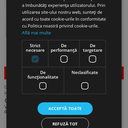

Relevanta
a îmbunătăți experiența utilizatorului. Prin
utilizarea site-ului nostru web, sunteți de
Se afiseaza 1-4 din 4 produs(e)
acord cu toate cookie-urile în conformitate
cu Politica noastră privind cookie-urile.
Află mai multe
Strict
De
De
necesare
performanță
targetare
De
Neclasificate
Mai multe detalii
Mai multe detalii
funcţionalitate
Dispozitiv de masurare a
Dispozitiv digital de masurare
inaltimii, Format
a inaltimii
favorite_border
favorite_border
Vezi dimensiunile
Vezi dimensiunile
ACCEPTĂ TOATE
disponibile
disponibile
REFUZĂ TOT