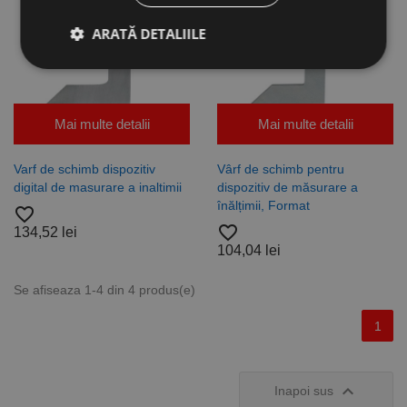
ARATĂ DETALIILE
Strict necesare
De performanță
Mai multe detalii
Mai multe detalii
De targetare
De funcţionalitate
Neclasificate
Varf de schimb dispozitiv
Vârf de schimb pentru
digital de masurare a inaltimii
dispozitiv de măsurare a
Cookie-urile strict necesare permit funcționalitatea
principală a site-ului web, cum ar fi autentificarea
înălțimii, Format
favorite_border
utilizatorului și gestionarea contului. Site-ul web nu
favorite_border
134,52 lei
poate fi utilizat corect fără cookie-uri strict necesare.
104,04 lei
Furnizor /
Nume
Expirare
Descriere
Domeniu
Se afiseaza 1-4 din 4 produs(e)
CookieScriptConsent
1 lună
Acest cookie
CookieScript
este utilizat
www.rocast.ro
1
de serviciul
Cookie-
Script.com
pentru a
aminti

Inapoi sus
preferințele
de