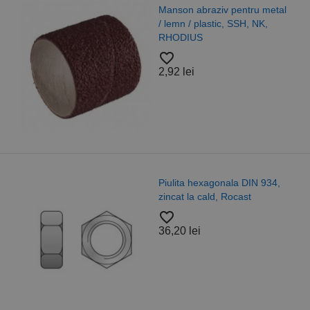
Manson abraziv pentru metal
/ lemn / plastic, SSH, NK,
RHODIUS
favorite_border
2,92 lei
Piulita hexagonala DIN 934,
zincat la cald, Rocast
favorite_border
36,20 lei