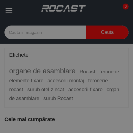
0

Cauta
Etichete
organe de asamblare
Rocast
feronerie
elemente fixare
accesorii montaj
feronerie
rocast
surub otel zincat
accesorii fixare
organ
de asamblare
surub Rocast
Cele mai cumpărate