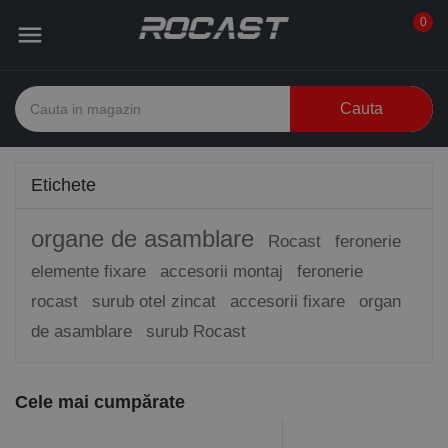
0

Cauta
Etichete
organe de asamblare
Rocast
feronerie
elemente fixare
accesorii montaj
feronerie
rocast
surub otel zincat
accesorii fixare
organ
de asamblare
surub Rocast
Cele mai cumpărate