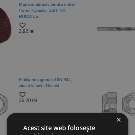
son abraziv pentru metal
Bur
emn / plastic, SSH, NK,
tip
ODIUS
pro
er
favorite_bord
2 lei
4,8
Piu
lita hexagonala DIN 934,
aut
cat la cald, Rocast
gru
er
favorite_bord
20 lei
18,
×
Acest site web folosește