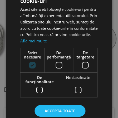
cookie-uri
Acest site web folosește cookie-uri pentru
a îmbunătăți experiența utilizatorului. Prin
Sai
ma de insertie tip "S",
utilizarea site-ului nostru web, sunteți de
125
ric / Metric Fin, DIN 8140
acord cu toate cookie-urile în conformitate
A4/
tru filete M 26 - M 36, otel
xidabil, Volkel
cu Politica noastră privind cookie-urile.
favorite_bord
er
Află mai multe
37,
3 lei
Strict
De
De
necesare
performanță
targetare
De
Neclasificate
funcţionalitate
Dispozitive mecanice de masurare
ACCEPTĂ TOATE
Selectați o categorie.