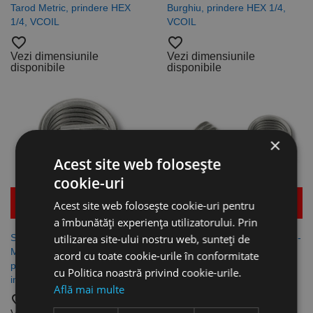
Tarod Metric, prindere HEX
Burghiu, prindere HEX 1/4,
1/4, VCOIL
VCOIL
favorite_border
favorite_border
Vezi dimensiunile
Vezi dimensiunile
disponibile
disponibile
×
Acest site web folosește
cookie-uri
Mai multe detalii
Mai multe detalii
Acest site web folosește cookie-uri pentru
a îmbunătăți experiența utilizatorului. Prin
utilizarea site-ului nostru web, sunteți de
Sarma de insertie tip "S",
Sarma de insertie tip S, BSW -
Metric / Metric Fin, DIN 8140
BSF, VOLKEL
acord cu toate cookie-urile în conformitate
pentru filete M 26 - M 36, otel
favorite_border
cu Politica noastră privind cookie-urile.
inoxidabil, Volkel
Vezi dimensiunile
Află mai multe
disponibile
favorite_border