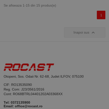
vizitatorii
utilizatorii
este
unici prin
Se afiseaza 1-15 din 15 produs(e)
furnizat în
atribuirea
mod
unui număr
1
normal de
generat
un centru
aleatoriu ca
de date
identificator
terță parte
de client.
sau de un
Este inclus în

schimb de
fiecare
Inapoi sus
anunțuri.
solicitare de
pagină dintr-
un site și
este utilizat
pentru a
calcula
datele
despre
vizitatori,
sesiuni și
campanii
pentru
Otopeni, Sos. Odaii Nr. 62-68, Judet ILFOV, 075100
rapoartele
de analiză a
site-urilor.
CIF: RO13535090
Reg. Com: J23/3561/2016
_ga_DLLLWQBGGX
.rocast.ro
2 ani
Acest cookie
este folosit
Cont: RO68BTRL04401202A03368XX
de Google
Analytics
Tel:
0372135900
pentru a
Email: office@rocast.ro
persista