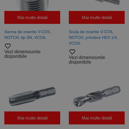
Mai multe detalii
Mai multe detalii
Sarma de insertie V-COIL
Scula de insertie V-COIL
NOTCH, tip SN, VCOIL
NOTCH, prindere HEX 1/4,
VCOIL
favorite_border
favorite_border
Vezi dimensiunile
disponibile
Vezi dimensiunile
disponibile
Mai multe detalii
Mai multe detalii