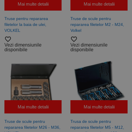
corect.
Mai multe detalii
Mai multe detalii
Google
Privacy Policy
PHPSESSID
65 ani 8
Cookie
PHP.net
luni
generat de
www.rocast.ro
aplicații
Truse pentru repararea
Truse de scule pentru
bazate pe
filetelor la baia de ulei,
repararea filetelor M2 - M24,
limbajul PHP.
Acesta este un
VOLKEL
Volkel
identificator
favorite_border
favorite_border
de scop
general
Vezi dimensiunile
Vezi dimensiunile
utilizat pentru
disponibile
disponibile
menținerea
variabilelor de
sesiune ale
utilizatorului.
În mod
normal, este
un număr
generat
aleatoriu,
modul în care
este utilizat
poate fi
specific site-
ului, dar un
Mai multe detalii
Mai multe detalii
bun exemplu
este
menținerea
stării de
Truse de scule pentru
Trusa de scule pentru
conectare
repararea filetelor M26 - M36,
repararea filetelor M5 - M12,
pentru un