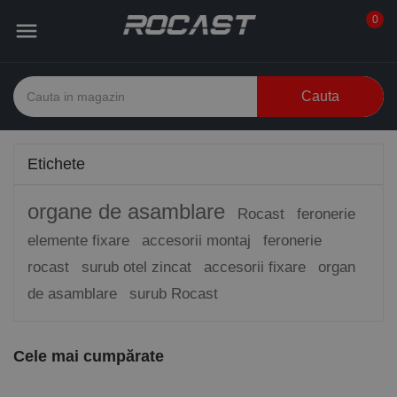
0

Cauta
Etichete
organe de asamblare
Rocast
feronerie
elemente fixare
accesorii montaj
feronerie
rocast
surub otel zincat
accesorii fixare
organ
de asamblare
surub Rocast
Cele mai cumpărate