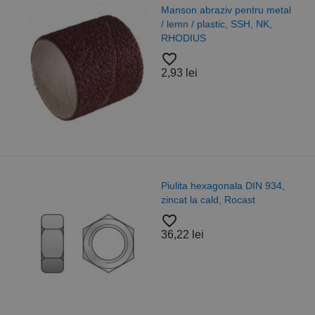
Manson abraziv pentru metal
/ lemn / plastic, SSH, NK,
RHODIUS
favorite_border
2,93 lei
Piulita hexagonala DIN 934,
zincat la cald, Rocast
favorite_border
36,22 lei