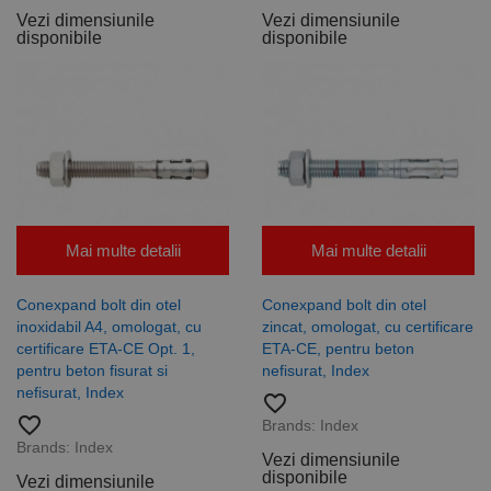
Vezi dimensiunile
Vezi dimensiunile
disponibile
disponibile
Mai multe detalii
Mai multe detalii
Conexpand bolt din otel
Conexpand bolt din otel
inoxidabil A4, omologat, cu
zincat, omologat, cu certificare
certificare ETA-CE Opt. 1,
ETA-CE, pentru beton
pentru beton fisurat si
nefisurat, Index
nefisurat, Index
favorite_border
favorite_border
Brands:
Index
Brands:
Index
Vezi dimensiunile
disponibile
Vezi dimensiunile