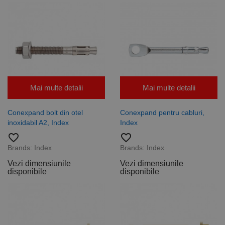
Mai multe detalii
Mai multe detalii
Conexpand bolt din otel
Conexpand pentru cabluri,
inoxidabil A2, Index
Index
favorite_border
favorite_border
Brands:
Index
Brands:
Index
Vezi dimensiunile
Vezi dimensiunile
disponibile
disponibile