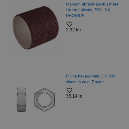
Manson abraziv pentru metal
/ lemn / plastic, SSH, NK,
RHODIUS
favorite_border
2,92 lei
Piulita hexagonala DIN 934,
zincat la cald, Rocast
favorite_border
36,14 lei