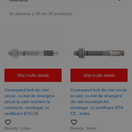

Relevanta
Se afiseaza 1-30 din 30 produs(e)
Mai multe detalii
Mai multe detalii
Conexpand bolt din otel
Conexpand bolt din otel zincat
zincat, cu inel de strangere
la cald, cu inel de strangere
zincat la cald rezistent la
din otel inoxidabil A4,
coroziune, omologat, cu
omologat, cu certificare ETA-
certificare ETA-CE
CE , Index
favorite_border
favorite_border
Brands:
Index
Brands:
Index