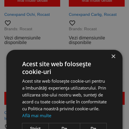
Mai multe detalii
Mai multe detalii
Conexpand Ochi, Rocast
Conexpand Carlig, Rocast
favorite_border
favorite_border
Brands:
Rocast
Brands:
Rocast
Vezi dimensiunile
Vezi dimensiunile
disponibile
disponibile
×
Acest site web folosește
cookie-uri
Acest site web folosește cookie-uri pentru
a îmbunătăți experiența utilizatorului. Prin
utilizarea site-ului nostru web, sunteți de
Mai multe detalii
Mai multe detalii
acord cu toate cookie-urile în conformitate
cu Politica noastră privind cookie-urile.
Conexpand inviolabil cu surub,
Conexpand inviolabil cu cap
Află mai multe
Index
tesit, Index
favorite_border
favorite_border
Strict
De
De