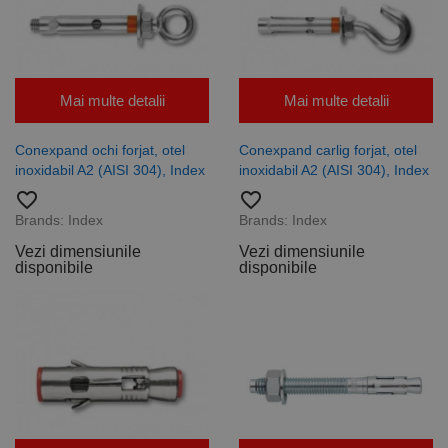
Google
Privacy Policy
PHPSESSID
65 ani 8
Cookie
PHP.net
luni
generat de
www.rocast.ro
aplicații
bazate pe
limbajul PHP.
Acesta este un
Mai multe detalii
Mai multe detalii
identificator
de scop
general
utilizat pentru
Conexpand ochi forjat, otel
Conexpand carlig forjat, otel
menținerea
inoxidabil A2 (AISI 304), Index
inoxidabil A2 (AISI 304), Index
variabilelor de
sesiune ale
favorite_border
favorite_border
utilizatorului.
În mod
Brands:
Index
Brands:
Index
normal, este
un număr
Vezi dimensiunile
Vezi dimensiunile
generat
disponibile
disponibile
aleatoriu,
modul în care
este utilizat
poate fi
specific site-
ului, dar un
bun exemplu
este
menținerea
stării de
conectare
pentru un
utilizator între