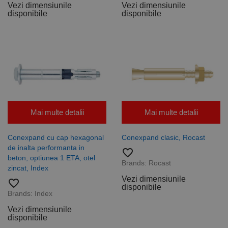
sesiunii.
Vezi dimensiunile
Vezi dimensiunile
disponibile
disponibile
Mai multe detalii
Mai multe detalii
Conexpand cu cap hexagonal
Conexpand clasic, Rocast
de inalta performanta in
favorite_border
beton, optiunea 1 ETA, otel
Brands:
Rocast
zincat, Index
Vezi dimensiunile
favorite_border
disponibile
Brands:
Index
Vezi dimensiunile
disponibile