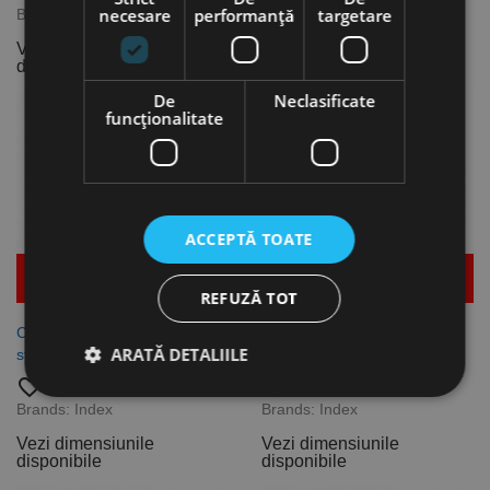
necesare
performanță
targetare
Brands:
Index
Brands:
Index
Vezi dimensiunile
Vezi dimensiunile
disponibile
disponibile
De
Neclasificate
funcţionalitate
ACCEPTĂ TOATE
Mai multe detalii
Mai multe detalii
REFUZĂ TOT
Conexpand inviolabil cu cap
Conexpand cu surub cap
ARATĂ DETALIILE
sferic, Index
inecat, Index
favorite_border
favorite_border
Brands:
Index
Brands:
Index
Strict necesare
De performanță
Vezi dimensiunile
Vezi dimensiunile
disponibile
disponibile
De targetare
De funcţionalitate