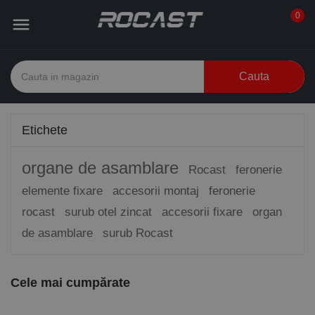
0

Cauta
Etichete
organe de asamblare
Rocast
feronerie
elemente fixare
accesorii montaj
feronerie
rocast
surub otel zincat
accesorii fixare
organ
de asamblare
surub Rocast
Cele mai cumpărate