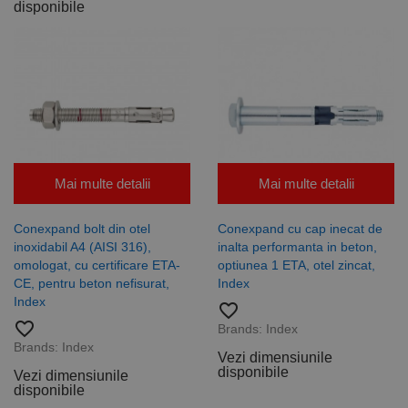
disponibile
Mai multe detalii
Mai multe detalii
Conexpand bolt din otel
Conexpand cu cap inecat de
inoxidabil A4 (AISI 316),
inalta performanta in beton,
omologat, cu certificare ETA-
optiunea 1 ETA, otel zincat,
CE, pentru beton nefisurat,
Index
Index
favorite_border
favorite_border
Brands:
Index
Brands:
Index
Vezi dimensiunile
disponibile
Vezi dimensiunile
disponibile