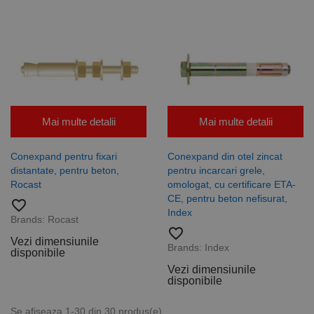
Mai multe detalii
Mai multe detalii
Conexpand pentru fixari
Conexpand din otel zincat
distantate, pentru beton,
pentru incarcari grele,
Rocast
omologat, cu certificare ETA-
CE, pentru beton nefisurat,
favorite_border
Index
Brands:
Rocast
favorite_border
Vezi dimensiunile
Brands:
Index
disponibile
Vezi dimensiunile
disponibile
Se afiseaza 1-30 din 30 produs(e)