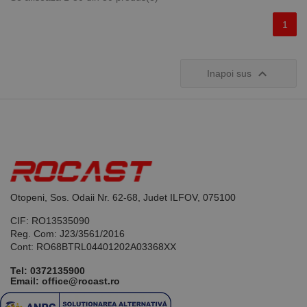
1

Inapoi sus
Otopeni, Sos. Odaii Nr. 62-68, Judet ILFOV, 075100
CIF: RO13535090
Reg. Com: J23/3561/2016
Cont: RO68BTRL04401202A03368XX
Tel:
0372135900
Email: office@rocast.ro