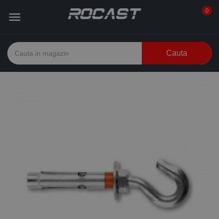
0

Cauta